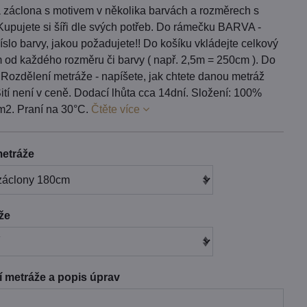
 záclona s motivem v několika barvách a rozměrech s
Kupujete si šíři dle svých potřeb. Do rámečku BARVA -
íslo barvy, jakou požadujete!! Do košíku vkládejte celkový
m od každého rozměru či barvy ( např. 2,5m = 250cm ). Do
 Rozdělení metráže - napíšete, jak chtete danou metráž
 Šití není v ceně. Dodací lhůta cca 14dní. Složení: 100%
2. Praní na 30°C.
Čtěte více
etráže
áže
 metráže a popis úprav