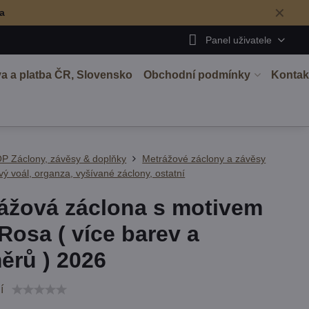
✕
ma
Panel uživatele
a a platba ČR, Slovensko
Obchodní podmínky
Kontak
P Záclony, závěsy & doplňky
Metrážové záclony a závěsy
ý voál, organza, vyšívané záclony, ostatní
ážová záclona s motivem
Rosa ( více barev a
ěrů ) 2026
í