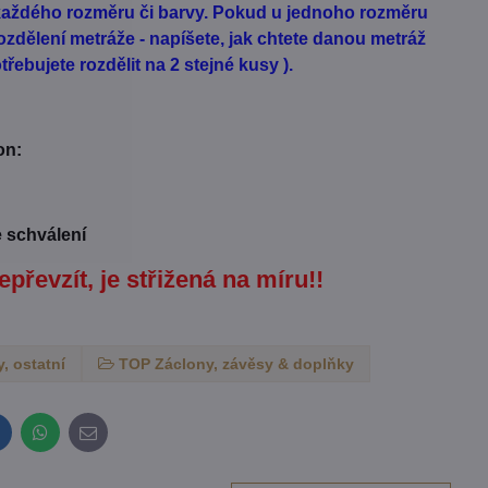
d každého rozměru či barvy. Pokud u jednoho rozměru
zdělení metráže - napíšete, jak chtete danou metráž
řebujete rozdělit na 2 stejné kusy ).
on:
e schválení
epřevzít, je střižená na míru!!
, ostatní
TOP Záclony, závěsy & doplňky
inkedIn
WhatsApp
E-
mail