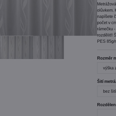
Metrážová
olůvkem. 
napíšete č
počet v c
rámečku -
rozdělit!!
PES 85g/m
Rozměr m
Šití metr
Rozdělení