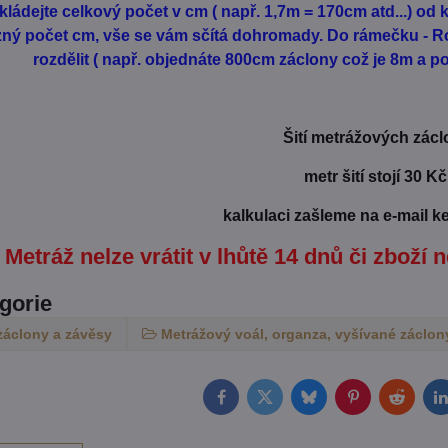
kládejte celkový počet v cm ( např. 1,7m = 170cm atd...) o
ůzný počet cm, vše se vám sčítá dohromady. Do rámečku - Ro
rozdělit ( např. objednáte 800cm záclony což je 8m a pot
Šití metrážových zácl
metr šití stojí 30 Kč
kalkulaci zašleme na e-mail k
Metráž nelze vrátit v lhůtě 14 dnů či zboží n
egorie
záclony a závěsy
Metrážový voál, organza, vyšívané záclony
Facebook
Twitter
Bluesky
Pinterest
Reddit
L