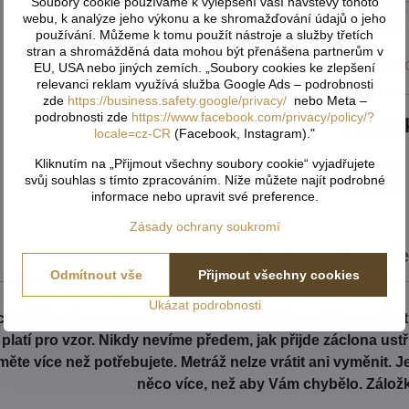
Soubory cookie používáme k vylepšení vaší návštěvy tohoto
webu, k analýze jeho výkonu a ke shromažďování údajů o jeho
Hlídací
používání. Můžeme k tomu použít nástroje a služby třetích
stran a shromážděná data mohou být přenášena partnerům v
Výrobce:
L
EU, USA nebo jiných zemích. „Soubory cookies ke zlepšení
relevanci reklam využívá služba Google Ads – podrobnosti
zde
https://business.safety.google/privacy/
nebo Meta –
podrobnosti zde
https://www.facebook.com/privacy/policy/?
Dáre
locale=cz-CR
(Facebook, Instagram)."
Kliknutím na „Přijmout všechny soubory cookie“ vyjadřujete
svůj souhlas s tímto zpracováním. Níže můžete najít podrobné
informace nebo upravit své preference.
Zásady ochrany soukromí
Popis
Recenz
Odmítnout vše
Přijmout všechny cookies
Ukázat podrobnosti
h záclon čí vzororvaných látek ( závěsů ) je potřeba počíta
é platí pro vzor. Nikdy nevíme předem, jak přijde záclona us
ěte více než potřebujete. Metráž nelze vrátit ani vyměnit. 
něco více, než aby Vám chybělo. Zálož