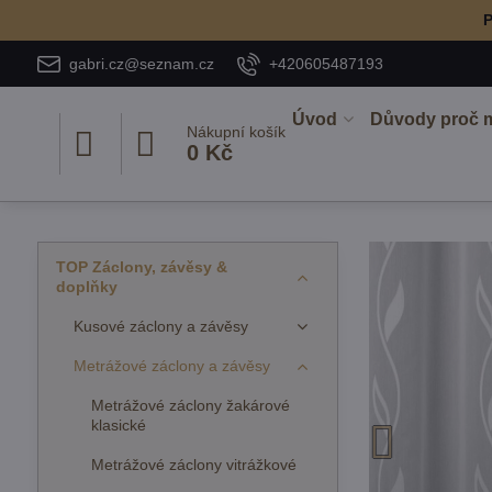
P
gabri.cz@seznam.cz
+420605487193
Úvod
Důvody proč 
Nákupní košík
0 Kč
TOP Záclony, závěsy &
doplňky
Kusové záclony a závěsy
Metrážové záclony a závěsy
Metrážové záclony žakárové
klasické
Metrážové záclony vitrážkové