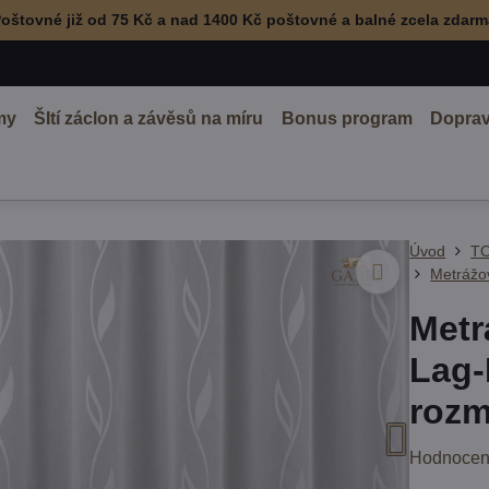
oštovné již od 75 Kč a nad 1400 Kč poštovné a balné zcela zdar
my
ŠItí záclon a závěsů na míru
Bonus program
Doprav
Úvod
TO
Metrážov
Metr
Lag-
rozm
Hodnocen