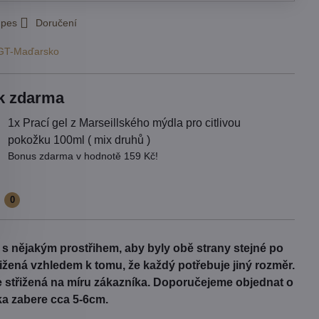
 pes
Doručení
GT-Maďarsko
k zdarma
1x Prací gel z Marseillského mýdla pro citlivou
pokožku 100ml ( mix druhů )
Bonus zdarma v hodnotě 159 Kč!
e
0
t s nějakým prostřihem, aby byly obě strany stejné po
třižená vzhledem k tomu, že každý potřebuje jiný rozměr.
Je střižená na míru zákazníka. Doporučejeme objednat o
ka zabere cca 5-6cm.