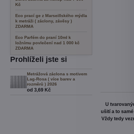
Kč
Eco prací ge z Marseillského mýdla
k metráži ( záclony, závěsy )
ZDARMA
Eco Parfém do praní 10ml k
ložnímu povlečení nad 1 000 kč
ZDARMA
Prohlíželi jste si
Metrážová záclona s motivem
Lag-Rosa ( více barev a
rozměrů ) 2026
od 3,69 Kč
U tvarovanýc
ušití a to sam
Vždy tedy vezm