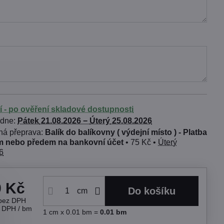
í - po ověření skladové dostupnosti
 dne:
Pátek
21.08.2026 −
Úterý
25.08.2026
Balík do balíkovny ( výdejní místo ) - Platba
 nebo předem na bankovní účet
•
75 Kč
•
Úterý
6
9 Kč
Do košíku
cm
bez DPH
s DPH
/ bm
1
cm
x 0.01 bm =
0.01
bm