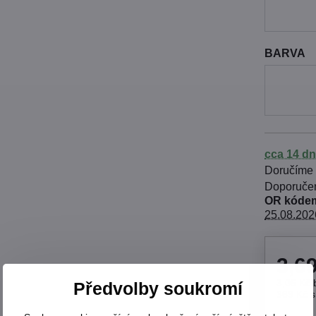
BARVA
cca 14 dn
Doručíme
OR kódem
25.08.202
3,6
3,05 Kč
Předvolby soukromí
369 Kč