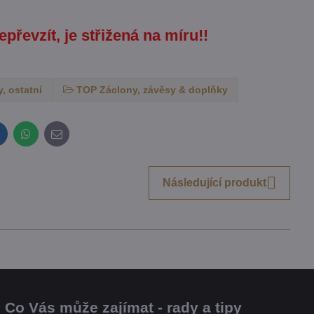
epřevzít, je střižená na míru!!
, ostatní
TOP Záclony, závěsy & doplňky
inkedIn
WhatsApp
E-
mail
Následující produkt
Co Vás může zajímat - rady a tipy