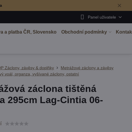
✕
ma
Panel uživatele
a a platba ČR, Slovensko
Obchodní podmínky
Kontak
P Záclony, závěsy & doplňky
Metrážové záclony a závěsy
ý voál, organza, vyšívané záclony, ostatní
ážová záclona tištěná
a 295cm Lag-Cintia 06-
í