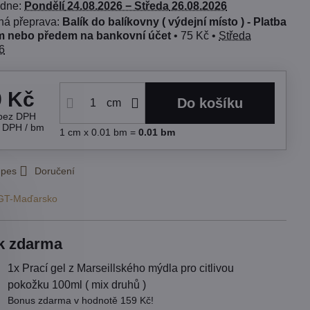
 dne:
Pondělí
24.08.2026 −
Středa
26.08.2026
Balík do balíkovny ( výdejní místo ) - Platba
 nebo předem na bankovní účet
•
75 Kč
•
Středa
6
9 Kč
Do košíku
cm
bez DPH
s DPH
/ bm
1
cm
x 0.01 bm =
0.01
bm
 pes
Doručení
GT-Maďarsko
k zdarma
1x Prací gel z Marseillského mýdla pro citlivou
pokožku 100ml ( mix druhů )
Bonus zdarma v hodnotě 159 Kč!