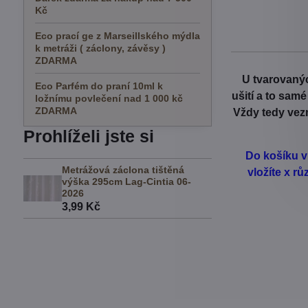
Kč
Eco prací ge z Marseillského mýdla
k metráži ( záclony, závěsy )
ZDARMA
U tvarovanýc
Eco Parfém do praní 10ml k
ušití a to sam
ložnímu povlečení nad 1 000 kč
ZDARMA
Vždy tedy vezm
Prohlíželi jste si
Do košíku v
Metrážová záclona tištěná
vložíte x r
výška 295cm Lag-Cintia 06-
2026
3,99 Kč