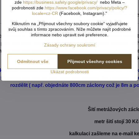
zde
https://business.safety.google/privacy/
nebo Meta –
podrobnosti zde
https://www.facebook.com/privacy/policy/?
locale=cz-CR
(Facebook, Instagram)."
Popis
Recenz
Kliknutím na „Přijmout všechny soubory cookie“ vyjadřujete
svůj souhlas s tímto zpracováním. Níže můžete najít podrobné
informace nebo upravit své preference.
h záclon čí vzororvaných látek ( závěsů ) je potřeba počíta
é platí pro vzor. Nikdy nevíme předem, jak přijde záclona us
Zásady ochrany soukromí
ěte více než potřebujete. Metráž nelze vrátit ani vyměnit. 
něco více, než aby Vám chybělo. Zálož
Odmítnout vše
Přijmout všechny cookies
kládejte celkový počet v cm ( např. 1,7m = 170cm atd...) o
Ukázat podrobnosti
ůzný počet cm, vše se vám sčítá dohromady. Do rámečku - Ro
rozdělit ( např. objednáte 800cm záclony což je 8m a pot
Šití metrážových zácl
metr šití stojí 30 Kč
kalkulaci zašleme na e-mail k