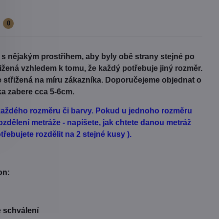
e
0
t s nějakým prostřihem, aby byly obě strany stejné po
třižená vzhledem k tomu, že každý potřebuje jiný rozměr.
Je střižená na míru zákazníka. Doporučejeme objednat o
ka zabere cca 5-6cm.
d každého rozměru či barvy. Pokud u jednoho rozměru
zdělení metráže - napíšete, jak chtete danou metráž
řebujete rozdělit na 2 stejné kusy ).
on:
e schválení