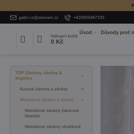
P
gabri.cz@seznam.cz
+420605487193
Úvod
Důvody proč 
Nákupní košík
0 Kč
TOP Záclony, závěsy &
doplňky
Kusové záclony a závěsy
Metrážové záclony a závěsy
Metrážové záclony žakárové
klasické
Metrážové záclony vitrážkové