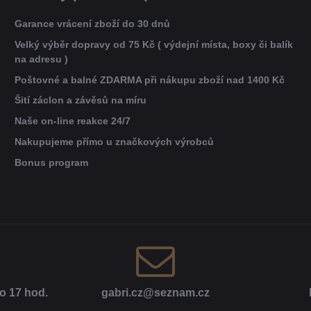
Garance vrácení zboží do 30 dnů
Velký výběr dopravy od 75 Kč ( výdejní místa, boxy či balík
na adresu )
Poštovné a balné ZDARMA při nákupu zboží nad 1400 Kč
Šití záclon a závěsů na míru
Naše on-line reakce 24/7
Nakupujeme přímo u značkových výrobců
Bonus program
o 17 hod​.
gabri​.cz​@seznam​.cz