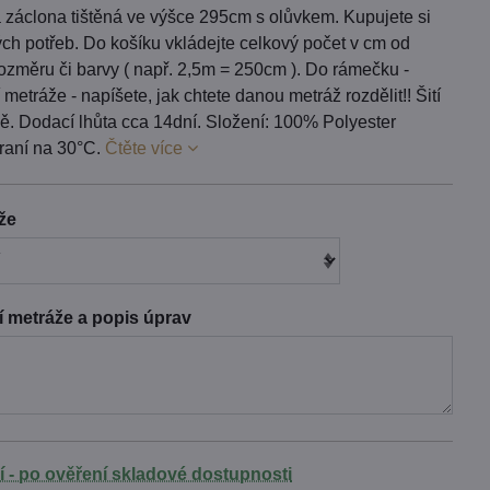
 záclona tištěná ve výšce 295cm s olůvkem. Kupujete si
vých potřeb. Do košíku vkládejte celkový počet v cm od
ozměru či barvy ( např. 2,5m = 250cm ). Do rámečku -
metráže - napíšete, jak chtete danou metráž rozdělit!! Šití
ě. Dodací lhůta cca 14dní. Složení: 100% Polyester
raní na 30°C.
Čtěte více
áže
 metráže a popis úprav
í - po ověření skladové dostupnosti