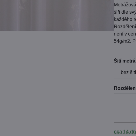
Metrážová
šíři dle s
každého r
Rozdělení 
není v cen
54g/m2. P
Šití metr
Rozdělení
cca 14 dn