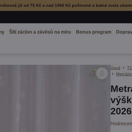
oštovné již od 75 Kč a nad 1400 Kč poštovné a balné zcela zdar
my
ŠItí záclon a závěsů na míru
Bonus program
Doprav
Úvod
TO
Metrážov
Metr
výšk
2026
Hodnocen