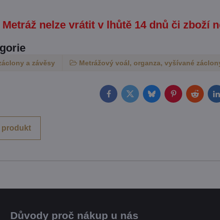
Metráž nelze vrátit v lhůtě 14 dnů či zboží n
egorie
záclony a závěsy
Metrážový voál, organza, vyšívané záclony
Facebook
Twitter
Bluesky
Pinterest
Reddit
L
 produkt
Důvody proč nákup u nás