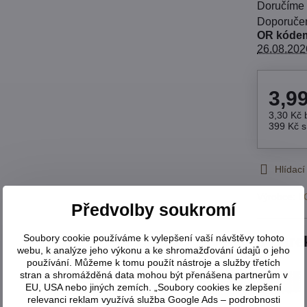
Doručíme
OR kódem
26.08.202
3,9
3,30 Kč
399 Kč
Hlídací
Výrobce:
L
Předvolby soukromí
Soubory cookie používáme k vylepšení vaší návštěvy tohoto
Dáre
webu, k analýze jeho výkonu a ke shromažďování údajů o jeho
používání. Můžeme k tomu použít nástroje a služby třetích
stran a shromážděná data mohou být přenášena partnerům v
EU, USA nebo jiných zemích. „Soubory cookies ke zlepšení
relevanci reklam využívá služba Google Ads – podrobnosti