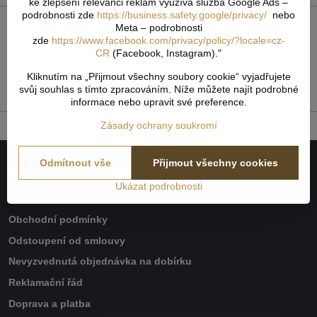
ke zlepšení relevanci reklam využívá služba Google Ads –
podrobnosti zde
https://business.safety.google/privacy/
nebo
Meta – podrobnosti
Facebook
Twitter
Bluesky
Pinterest
Reddit
LinkedIn
WhatsApp
E-
zde
https://www.facebook.com/privacy/policy/?locale=cz-
mail
CR
(Facebook, Instagram)."
Předchozí produkt
Následující produkt
Kliknutím na „Přijmout všechny soubory cookie“ vyjadřujete
svůj souhlas s tímto zpracováním. Níže můžete najít podrobné
informace nebo upravit své preference.
Zásady ochrany soukromí
Odmítnout vše
Přijmout všechny cookies
Naše společnost
Ukázat podrobnosti
Jak to všechno začalo
Obchodní podmínky
Odstoupení od smlouvy
Nevyzvednutá objednávka na dobírku
Reklamační řád
Doprava a platba