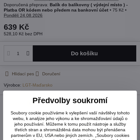
Balík do balíkovny ( výdejní místo ) -
Platba OR kódem nebo předem na bankovní účet
•
75 Kč
•
Pondělí
24.08.2026
639 Kč
528,10 Kč
bez DPH
Do košíku
Hlídací pes
Doručení
Výrobce:
LGT-Maďarsko
Předvolby soukromí
Recenze
0
Soubory cookie používáme k vylepšení vaší návštěvy tohoto
Zatím bez hodnocení. Buďte první!
webu, k analýze jeho výkonu a ke shromažďování údajů o
jeho používání. Můžeme k tomu použít nástroje a služby
třetích stran a shromážděná data mohou být přenášena
Přidat recenzi
partnerům v EU, USA nebo jiných zemích. „Soubory cookies