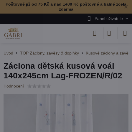
Poštovné již od 75 Kč a nad 1400 Kč poštovné a balné zcela
✕
zdarma
Panel uživatele
Úvod
TOP Záclony, závěsy & doplňky
Kusové záclony a závěs
Záclona dětská kusová voál
140x245cm Lag-FROZEN/R/02
Hodnocení