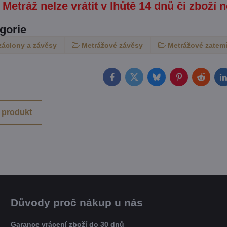
Metráž nelze vrátit v lhůtě 14 dnů či zboží n
egorie
záclony a závěsy
Metrážové závěsy
Metrážové zatem
Facebook
Twitter
Bluesky
Pinterest
Reddit
L
 produkt
Důvody proč nákup u nás
Garance vrácení zboží do 30 dnů