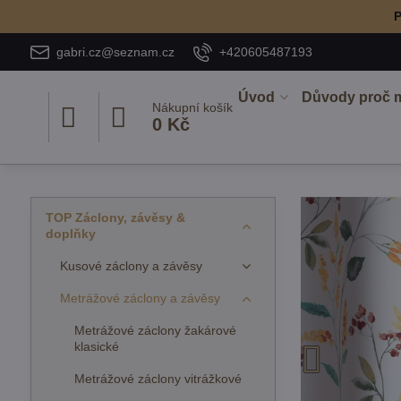
P
gabri.cz@seznam.cz
+420605487193
Úvod
Důvody proč 
Nákupní košík
0 Kč
TOP Záclony, závěsy &
doplňky
Kusové záclony a závěsy
Metrážové záclony a závěsy
Metrážové záclony žakárové
klasické
Metrážové záclony vitrážkové