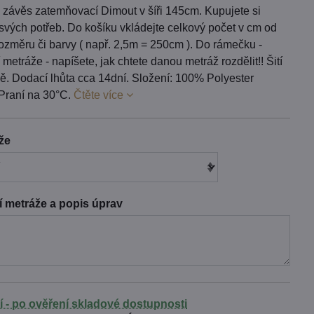
 závěs zatemňovací Dimout v šíři 145cm. Kupujete si
svých potřeb. Do košíku vkládejte celkový počet v cm od
ozměru či barvy ( např. 2,5m = 250cm ). Do rámečku -
metráže - napíšete, jak chtete danou metráž rozdělit!! Šití
ě. Dodací lhůta cca 14dní. Složení: 100% Polyester
Praní na 30°C.
Čtěte více
áže
 metráže a popis úprav
í - po ověření skladové dostupnosti