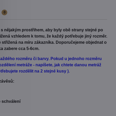
e
0
t s nějakým prostřihem, aby byly obě strany stejné po
třižená vzhledem k tomu, že každý potřebuje jiný rozměr.
Je střižená na míru zákazníka. Doporučejeme objednat o
ka zabere cca 5-6cm.
d každého rozměru či barvy. Pokud u jednoho rozměru
zdělení metráže - napíšete, jak chtete danou metráž
řebujete rozdělit na 2 stejné kusy ).
 závěsů:
e schválení