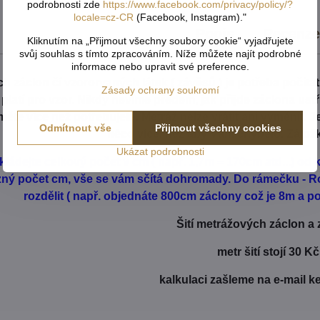
podrobnosti zde
https://www.facebook.com/privacy/policy/?
locale=cz-CR
(Facebook, Instagram)."
Popis
Recenz
Kliknutím na „Přijmout všechny soubory cookie“ vyjadřujete
svůj souhlas s tímto zpracováním. Níže můžete najít podrobné
informace nebo upravit své preference.
h záclon čí vzororvaných látek ( závěsů ) je potřeba počíta
Zásady ochrany soukromí
é platí pro vzor. Nikdy nevíme předem, jak přijde záclona us
ěte více než potřebujete. Metráž nelze vrátit ani vyměnit. 
Odmítnout vše
Přijmout všechny cookies
něco více, než aby Vám chybělo. Zálož
Ukázat podrobnosti
kládejte celkový počet v cm ( např. 1,7m = 170cm atd...) o
ůzný počet cm, vše se vám sčítá dohromady. Do rámečku - Ro
rozdělit ( např. objednáte 800cm záclony což je 8m a pot
Šití metrážových záclon a
metr šití stojí 30 Kč
kalkulaci zašleme na e-mail k