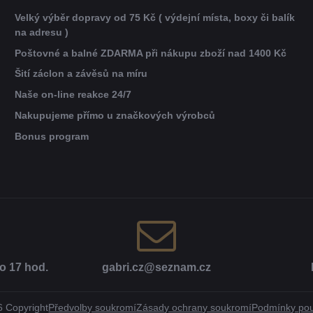
Velký výběr dopravy od 75 Kč ( výdejní místa, boxy či balík
na adresu )
Poštovné a balné ZDARMA při nákupu zboží nad 1400 Kč
Šití záclon a závěsů na míru
Naše on-line reakce 24/7
Nakupujeme přímo u značkových výrobců
Bonus program
o 17 hod​.
gabri​.cz​@seznam​.cz
6
Copyright
Předvolby soukromí
Zásady ochrany soukromí
Podmínky pou