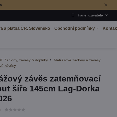
✕
ma
Panel uživatele
a a platba ČR, Slovensko
Obchodní podmínky
Kontak
P Záclony, závěsy & doplňky
Metrážové záclony a závěsy
vé závěsy
ážový závěs zatemňovací
ut šíře 145cm Lag-Dorka
026
í