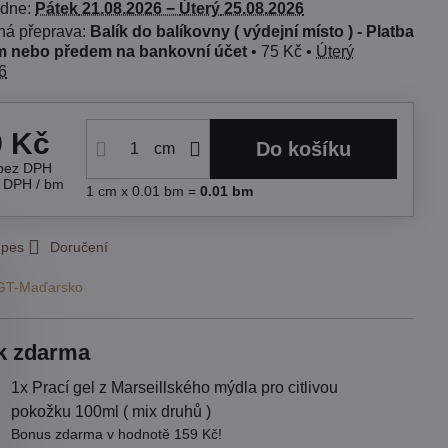
 dne:
Pátek
21.08.2026 −
Úterý
25.08.2026
Balík do balíkovny ( výdejní místo ) - Platba
 nebo předem na bankovní účet
•
75 Kč
•
Úterý
6
9 Kč
Do košíku
cm
bez DPH
s DPH
/ bm
1
cm
x 0.01 bm =
0.01
bm
 pes
Doručení
GT-Maďarsko
k zdarma
1x Prací gel z Marseillského mýdla pro citlivou
pokožku 100ml ( mix druhů )
Bonus zdarma v hodnotě 159 Kč!