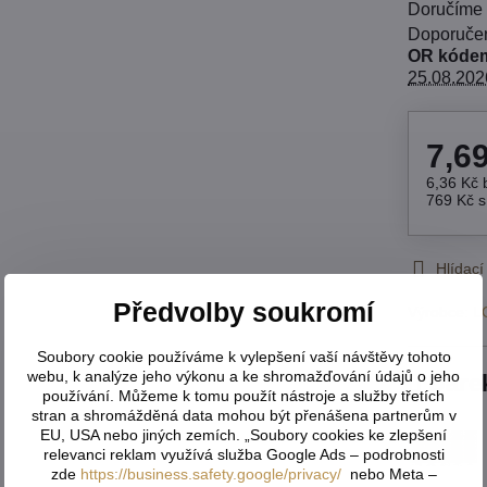
Doručíme
OR kódem
25.08.202
7,6
6,36 Kč
769 Kč
Hlídací
Předvolby soukromí
Výrobce:
L
Soubory cookie používáme k vylepšení vaší návštěvy tohoto
webu, k analýze jeho výkonu a ke shromažďování údajů o jeho
Dáre
používání. Můžeme k tomu použít nástroje a služby třetích
stran a shromážděná data mohou být přenášena partnerům v
EU, USA nebo jiných zemích. „Soubory cookies ke zlepšení
relevanci reklam využívá služba Google Ads – podrobnosti
zde
https://business.safety.google/privacy/
nebo Meta –