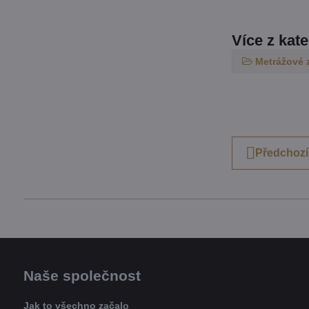
Více z kat
Metrážové 
Předchozí
Naše společnost
Jak to všechno začalo