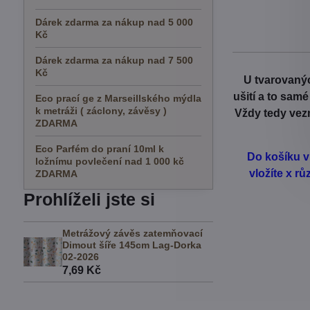
Dárek zdarma za nákup nad 5 000
Kč
Dárek zdarma za nákup nad 7 500
Kč
U tvarovanýc
ušití a to sam
Eco prací ge z Marseillského mýdla
k metráži ( záclony, závěsy )
Vždy tedy vezm
ZDARMA
Eco Parfém do praní 10ml k
Do košíku v
ložnímu povlečení nad 1 000 kč
vložíte x r
ZDARMA
Prohlíželi jste si
Metrážový závěs zatemňovací
Dimout šíře 145cm Lag-Dorka
02-2026
7,69 Kč