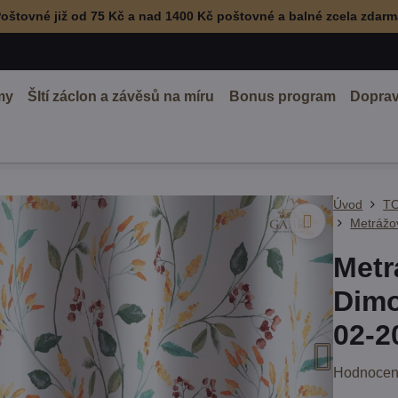
oštovné již od 75 Kč a nad 1400 Kč poštovné a balné zcela zdar
my
ŠItí záclon a závěsů na míru
Bonus program
Doprav
Úvod
TO
Metrážo
Metr
Dimo
02-2
Hodnocen