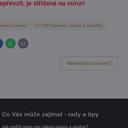
epřevzít, je střižená na míru!!
ňovací závěsy
TOP Záclony, závěsy & doplňky
inkedIn
WhatsApp
E-
mail
Následující produkt
Co Vás může zajímat - rady a tipy
Jak změřit okno pro nákup záclon a závěsů?