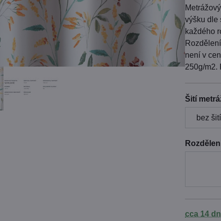
Metrážový
výšku dle 
každého r
Rozdělení 
není v cen
250g/m2. 
Šití metr
Rozdělení
cca 14 dn