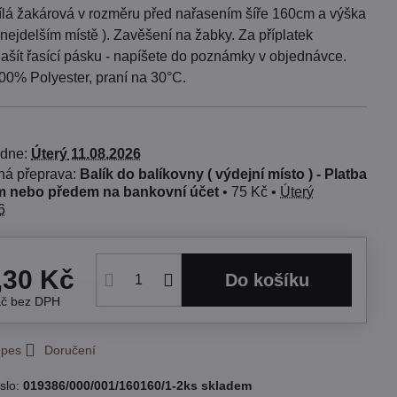
ílá žakárová v rozměru před nařasením šíře 160cm a výška
nejdelším místě ). Zavěšení na žabky. Za příplatek
šít řasící pásku - napíšete do poznámky v objednávce.
00% Polyester, praní na 30°C.
 dne:
Úterý
11.08.2026
Balík do balíkovny ( výdejní místo ) - Platba
 nebo předem na bankovní účet
•
75 Kč
•
Úterý
6
,30 Kč
Do košíku
Kč
bez DPH
 pes
Doručení
slo:
019386/000/001/160160/1-2ks skladem