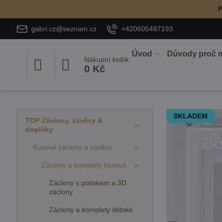
P
gabri.cz@seznam.cz
+420605487193
Úvod
Důvody proč 
Nákupní košík
0 Kč
SKLADEM
TOP Záclony, závěsy &
doplňky
Kusové záclony a závěsy
Záclony a komplety kusové
Záclony s potiskem a 3D
záclony
Záclony a komplety dětské