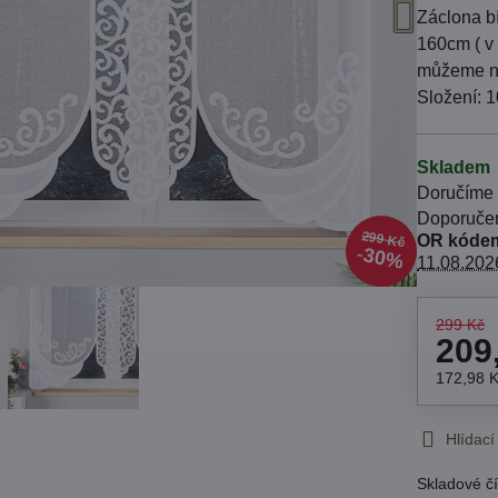
Záclona b
160cm ( v 
můžeme na
Složení: 1
Skladem
Doručíme
299 Kč
OR kódem
30%
11.08.202
299 Kč
209
172,98 
Hlídací
Skladové čí