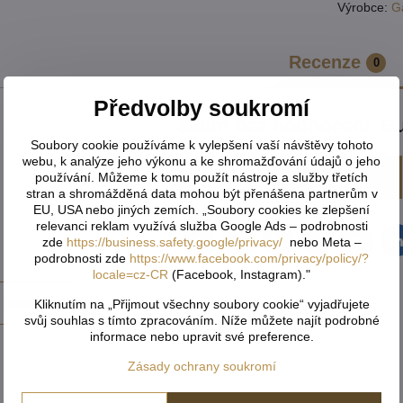
Výrobce:
G
Recenze
0
Předvolby soukromí
Zatím bez hodnocení. Bu
Soubory cookie používáme k vylepšení vaší návštěvy tohoto
webu, k analýze jeho výkonu a ke shromažďování údajů o jeho
Přidat recenzi
používání. Můžeme k tomu použít nástroje a služby třetích
stran a shromážděná data mohou být přenášena partnerům v
EU, USA nebo jiných zemích. „Soubory cookies ke zlepšení
relevanci reklam využívá služba Google Ads – podrobnosti
zde
https://business.safety.google/privacy/
nebo Meta –
Facebook
Twitter
Bluesky
Pinterest
Reddit
L
podrobnosti zde
https://www.facebook.com/privacy/policy/?
locale=cz-CR
(Facebook, Instagram)."
 produkt
Kliknutím na „Přijmout všechny soubory cookie“ vyjadřujete
svůj souhlas s tímto zpracováním. Níže můžete najít podrobné
informace nebo upravit své preference.
Zásady ochrany soukromí