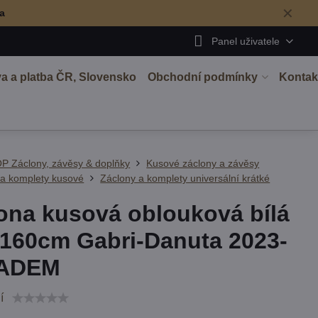
✕
ma
Panel uživatele
a a platba ČR, Slovensko
Obchodní podmínky
Kontak
P Záclony, závěsy & doplňky
Kusové záclony a závěsy
 a komplety kusové
Záclony a komplety universální krátké
ona kusová oblouková bílá
160cm Gabri-Danuta 2023-
ADEM
í