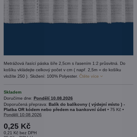
Metrážová řasící páska šíře 2,5cm s řasením 1:2 průsvitná. Do
košíku vkládejte celkový počet v cm ( např. 2,5m = do košíku
vložíte 250 ). Složení: 100% Polyester.
Čtěte více
Skladem
Doručíme dne:
Pondělí
10.08.2026
Balík do balíkovny ( výdejní místo ) -
Platba OR kódem nebo předem na bankovní účet
•
75 Kč
•
Pondělí
10.08.2026
0,25 Kč
0,21 Kč
bez DPH