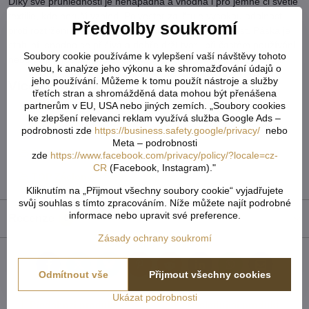
Díky své průhlednosti je nenápadná a vhodná i pro jemné či světlé
textilie, kde neruší vzhled. Polyester zajišťuje vysokou odolnost
Předvolby soukromí
proti roztržení, minimální srážlivost a dlouhou životnost. Páska je
stabilní, snadno se přišívá a dobře drží tvar i při častém používání
Soubory cookie používáme k vylepšení vaší návštěvy tohoto
nebo praní. Ideální pro záclony, dekorační textilie i bytový textil.
webu, k analýze jeho výkonu a ke shromažďování údajů o
jeho používání. Můžeme k tomu použít nástroje a služby
Více z kategorie
třetích stran a shromážděná data mohou být přenášena
partnerům v EU, USA nebo jiných zemích. „Soubory cookies
Metrážové záclony a závěsy
ke zlepšení relevanci reklam využívá služba Google Ads –
Řasící pásky na záclony a doplňky
podrobnosti zde
https://business.safety.google/privacy/
nebo
Meta – podrobnosti
Řasící pásky v metráži, řasící páska na metry
zde
https://www.facebook.com/privacy/policy/?locale=cz-
CR
(Facebook, Instagram)."
TOP Záclony, závěsy & doplňky
Kliknutím na „Přijmout všechny soubory cookie“ vyjadřujete
svůj souhlas s tímto zpracováním. Níže můžete najít podrobné
informace nebo upravit své preference.
Recenze
0
Zásady ochrany soukromí
Facebook
Twitter
Bluesky
Pinterest
Reddit
LinkedIn
WhatsApp
E-
Odmítnout vše
Přijmout všechny cookies
mail
Ukázat podrobnosti
Předchozí produkt
Následující produkt