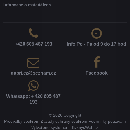
Informace o materiálech
+420 605 487 193
Info Po - Pá od 9 do 17 hod​
.
gabri​.cz​@seznam​.cz
Facebook
Whatsapp: + 420 605 487
193
©
2026
Copyright
Předvolby soukromí
Zásady ochrany soukromí
Podmínky používání
Vytvořeno systémem:
ByznysWeb.cz