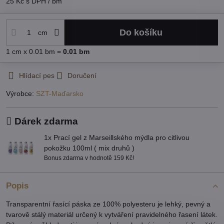
25 Kč
s DPH
/ bm
Do košíku
cm
1
cm
x 0.01 bm =
0.01
bm
Hlídací pes
Doručení
Výrobce:
SZT-Maďarsko
Dárek zdarma
1x Prací gel z Marseillského mýdla pro citlivou
pokožku 100ml ( mix druhů )
Bonus zdarma v hodnotě 159 Kč!
Popis
Transparentní řasící páska ze 100% polyesteru je lehký, pevný a
tvarově stálý materiál určený k vytváření pravidelného řasení látek.