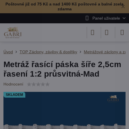
Poštovné již od 75 Kč a nad 1400 Kč poštovné a balné zcela
✕
zdarma
Panel uživatele
Úvod
TOP Záclony, závěsy & doplňky
Metrážové záclony a zá
Metráž řasící páska šíře 2,5cm
řasení 1:2 průsvitná-Mad
Hodnocení
SKLADEM