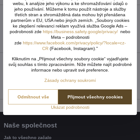
webu, k analýze jeho výkonu a ke shromažďování údajů o
jeho používání. Můžeme k tomu použít nástroje a služby
Recenze
0
třetích stran a shromážděná data mohou být přenášena
partnerům v EU, USA nebo jiných zemích. „Soubory cookies
Zatím bez hodnocení. Buďte první!
ke zlepšení relevanci reklam využívá služba Google Ads –
podrobnosti zde
https://business.safety.google/privacy/
nebo
Meta – podrobnosti
Přidat recenzi
zde
https://www.facebook.com/privacy/policy/?locale=cz-
CR
(Facebook, Instagram)."
Kliknutím na „Přijmout všechny soubory cookie“ vyjadřujete
svůj souhlas s tímto zpracováním. Níže můžete najít podrobné
Facebook
Twitter
Bluesky
Pinterest
Reddit
LinkedIn
WhatsApp
E-
informace nebo upravit své preference.
mail
Zásady ochrany soukromí
Předchozí produkt
Následující produkt
Odmítnout vše
Přijmout všechny cookies
Ukázat podrobnosti
Naše společnost
Jak to všechno začalo