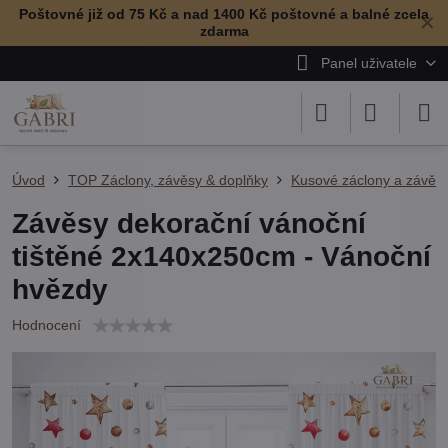
Poštovné již od 75 Kč a nad 1400 Kč poštovné a balné zcela
✕
zdarma
Panel uživatele
Úvod
TOP Záclony, závěsy & doplňky
Kusové záclony a závěs
Závěsy dekorační vánoční
tištěné 2x140x250cm - Vánoční
hvězdy
Hodnocení