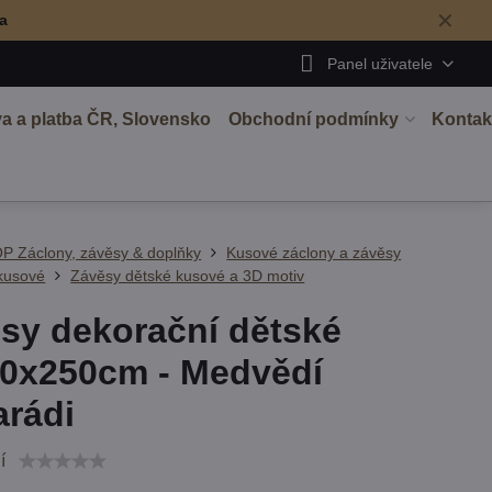
✕
ma
Panel uživatele
a a platba ČR, Slovensko
Obchodní podmínky
Kontak
P Záclony, závěsy & doplňky
Kusové záclony a závěsy
kusové
Závěsy dětské kusové a 3D motiv
sy dekorační dětské
0x250cm - Medvědí
rádi
í