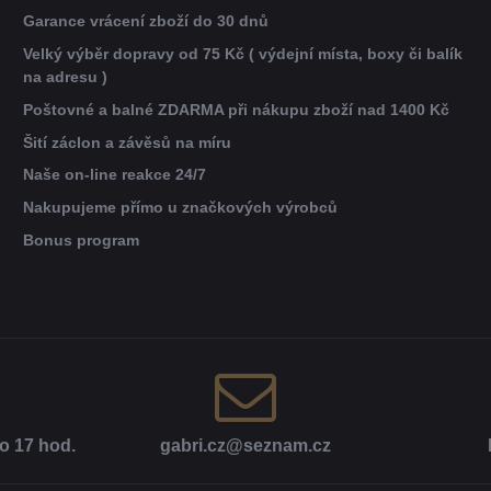
Garance vrácení zboží do 30 dnů
Velký výběr dopravy od 75 Kč ( výdejní místa, boxy či balík
na adresu )
Poštovné a balné ZDARMA při nákupu zboží nad 1400 Kč
Šití záclon a závěsů na míru
Naše on-line reakce 24/7
Nakupujeme přímo u značkových výrobců
Bonus program
o 17 hod​.
gabri​.cz​@seznam​.cz