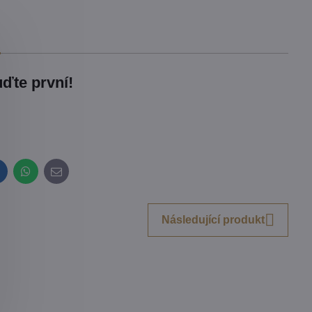
ďte první!
inkedIn
WhatsApp
E-
mail
Následující produkt