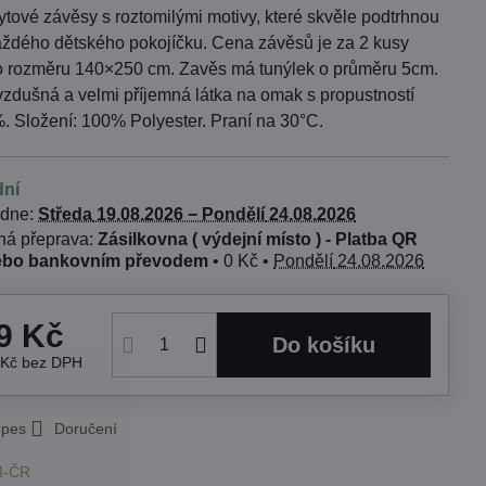
tové závěsy s roztomilými motivy, které skvěle podtrhnou
ždého dětského pokojíčku. Cena závěsů je za 2 kusy
o rozměru 140×250 cm. Zavěs má tunýlek o průměru 5cm.
 vzdušná a velmi příjemná látka na omak s propustností
. Složení: 100% Polyester. Praní na 30°C.
dní
 dne:
Středa
19.08.2026 −
Pondělí
24.08.2026
Zásilkovna ( výdejní místo ) - Platba QR
ebo bankovním převodem
•
0 Kč
•
Pondělí
24.08.2026
9 Kč
Do košíku
 Kč
bez DPH
 pes
Doručení
M-ČR