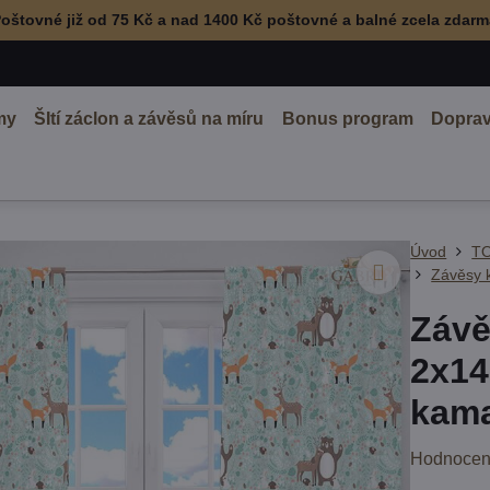
oštovné již od 75 Kč a nad 1400 Kč poštovné a balné zcela zdar
my
ŠItí záclon a závěsů na míru
Bonus program
Doprav
Úvod
TO
Závěsy 
Závě
2x14
kama
Hodnocen