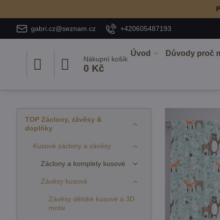
P
gabri.cz@seznam.cz
+420605487193
Úvod
Důvody proč 
Nákupní košík
0 Kč
TOP Záclony, závěsy &
doplňky
Kusové záclony a závěsy
Záclony a komplety kusové
Závěsy kusové
Závěsy dětské kusové a 3D
motiv