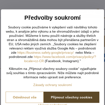
Recenze
0
Předvolby soukromí
Zatím bez hodnocení. Bu
Soubory cookie používáme k vylepšení vaší návštěvy tohoto
webu, k analýze jeho výkonu a ke shromažďování údajů o jeho
používání. Můžeme k tomu použít nástroje a služby třetích
stran a shromážděná data mohou být přenášena partnerům v
Přidat recenzi
EU, USA nebo jiných zemích. „Soubory cookies ke zlepšení
relevanci reklam využívá služba Google Ads – podrobnosti
zde
https://business.safety.google/privacy/
nebo Meta –
podrobnosti zde
https://www.facebook.com/privacy/policy/?
Facebook
Twitter
Bluesky
Pinterest
Reddit
L
locale=cz-CR
(Facebook, Instagram)."
Kliknutím na „Přijmout všechny soubory cookie“ vyjadřujete
svůj souhlas s tímto zpracováním. Níže můžete najít podrobné
 produkt
informace nebo upravit své preference.
Zásady ochrany soukromí
Odmítnout vše
Přijmout všechny cookies
Ukázat podrobnosti