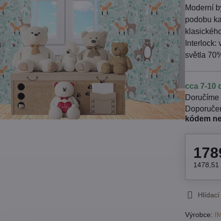
Moderní by
podobu ka
klasickéh
Interlock:
světla 70%
cca 7-10 
Doručíme
kódem n
178
1478,51
Hlídací
Výrobce:
I