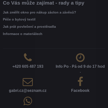
Co Vás může zajímat - rady a tipy
Jak změřit okno pro nákup záclon a závěsů?
Péče o bytový textil
Jak prát povlečení a prostěradla
Informace o materiálech
+420 605 487 193
Info Po - Pá od 9 do 17 hod​
.
gabri​.cz​@seznam​.cz
Facebook