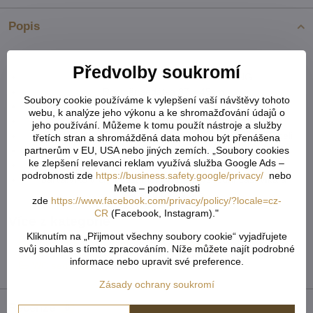
Popis
Předvolby soukromí
WC sedátko duroplast, SOFT CLOSING
Rozměr sedátka 37 x 45cm
Soubory cookie používáme k vylepšení vaší návštěvy tohoto
rozteč 14cm
webu, k analýze jeho výkonu a ke shromažďování údajů o
SOFT CLOSING - pomalé sklápění víka
jeho používání. Můžeme k tomu použít nástroje a služby
Všechny kovové součástky jsou vyrobeny z nerezové oceli
třetích stran a shromážděná data mohou být přenášena
partnerům v EU, USA nebo jiných zemích. „Soubory cookies
Montáž zhora, rozpínací systém upevnění pantů
ke zlepšení relevanci reklam využívá služba Google Ads –
Odnímatelné wc sedátko pro snadnější čištění
podrobnosti zde
https://business.safety.google/privacy/
nebo
barva:víko vrchní část motiv barevný/spodní část víka a
Meta – podrobnosti
sedátko barva bílá
zde
https://www.facebook.com/privacy/policy/?locale=cz-
CR
(Facebook, Instagram)."
Více z kategorie
Kliknutím na „Přijmout všechny soubory cookie“ vyjadřujete
Koupelna - koupelnové předložky, doplňky, ručníky
svůj souhlas s tímto zpracováním. Níže můžete najít podrobné
informace nebo upravit své preference.
WC sedátka
Bytový textil
Zásady ochrany soukromí
Recenze
0