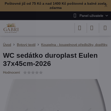
Poštovné již od 75 Kč a nad 1400 Kč poštovné a balné zcela
✕
zdarma
Panel uživatele
Úvod
Bytový textil
Koupelna - koupelnové předložky, doplňky, r
WC sedátko duroplast Eulen
37x45cm-2026
Hodnocení