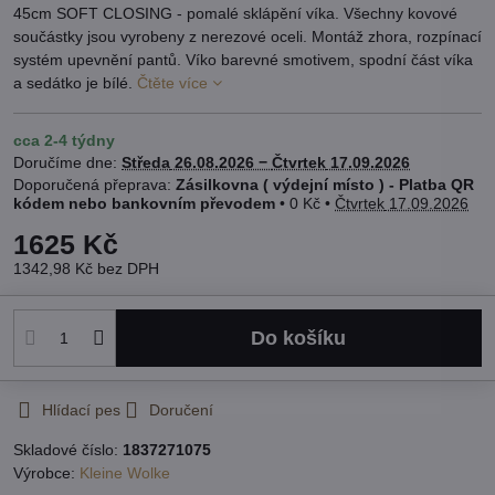
45cm SOFT CLOSING - pomalé sklápění víka. Všechny kovové
součástky jsou vyrobeny z nerezové oceli. Montáž zhora, rozpínací
systém upevnění pantů. Víko barevné smotivem, spodní část víka
a sedátko je bílé.
Čtěte více
cca 2-4 týdny
Doručíme dne:
Středa
26.08.2026 −
Čtvrtek
17.09.2026
Zásilkovna ( výdejní místo ) - Platba QR
kódem nebo bankovním převodem
•
0 Kč
•
Čtvrtek
17.09.2026
1625 Kč
1342,98 Kč
bez DPH
Do košíku
Hlídací pes
Doručení
Skladové číslo:
1837271075
Výrobce:
Kleine Wolke