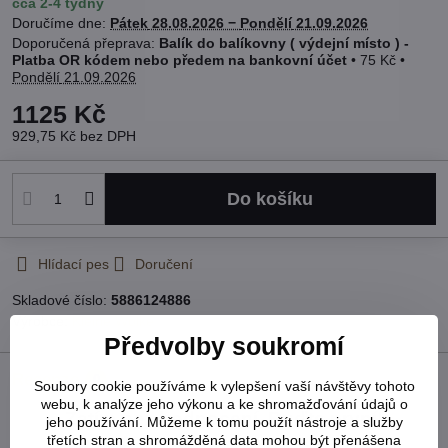
cca 2-4 týdny
Doručíme dne:
Pátek
28.08.2026 −
Pondělí
21.09.2026
Balík do balíkovny ( výdejní místo ) -
Platba OR kódem nebo předem na bankovní účet
•
75 Kč
•
Pondělí
21.09.2026
1125 Kč
929,75 Kč
bez DPH
Do košíku
Hlídací pes
Doručení
Skladové číslo:
5886124886
Výrobce:
Kleine Wolke
Předvolby soukromí
Recenze
0
Soubory cookie používáme k vylepšení vaší návštěvy tohoto
webu, k analýze jeho výkonu a ke shromažďování údajů o
Zatím bez hodnocení. Buďte první!
jeho používání. Můžeme k tomu použít nástroje a služby
třetích stran a shromážděná data mohou být přenášena