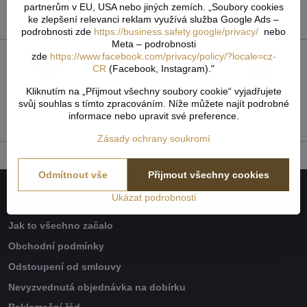
partnerům v EU, USA nebo jiných zemích. „Soubory cookies
Přidat recenzi
ke zlepšení relevanci reklam využívá služba Google Ads –
podrobnosti zde
https://business.safety.google/privacy/
nebo
Meta – podrobnosti
zde
https://www.facebook.com/privacy/policy/?locale=cz-
CR
(Facebook, Instagram)."
Facebook
Twitter
Bluesky
Pinterest
Reddit
LinkedIn
WhatsApp
E-
mail
Kliknutím na „Přijmout všechny soubory cookie“ vyjadřujete
svůj souhlas s tímto zpracováním. Níže můžete najít podrobné
Předchozí produkt
Následující produkt
informace nebo upravit své preference.
Zásady ochrany soukromí
Odmítnout vše
Přijmout všechny cookies
Naše společnost
Ukázat podrobnosti
Jak to všechno začalo
Obchodní podmínky
Odstoupení od smlouvy
Nevyzvednutá objednávka na dobírku