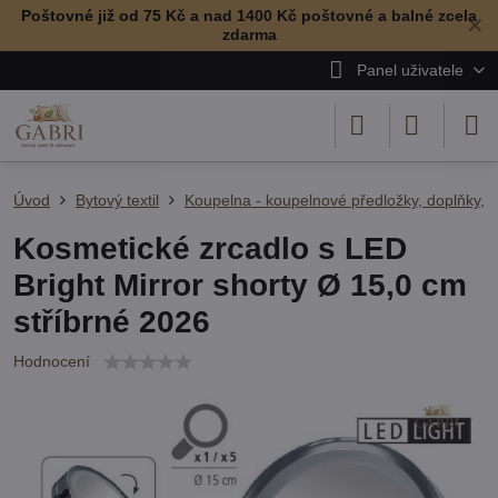
Poštovné již od 75 Kč a nad 1400 Kč poštovné a balné zcela
✕
zdarma
Panel uživatele
Úvod
Bytový textil
Koupelna - koupelnové předložky, doplňky, r
Kosmetické zrcadlo s LED
Bright Mirror shorty Ø 15,0 cm
stříbrné 2026
Hodnocení