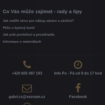
Co Vás může zajímat - rady a tipy
Jak změřit okno pro nákup záclon a závěsů?
Péče o bytový textil
Jak prát povlečení a prostěradla
Informace o materiálech
+420 605 487 193
Info Po - Pá od 9 do 17 hod​
.
gabri​.cz​@seznam​.cz
Facebook