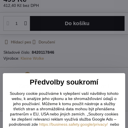
412,40 Kč
bez DPH
Do košíku
Hlídací pes
Doručení
Skladové číslo:
8420117846
Výrobce:
Kleine Wolke
Recenze
0
Předvolby soukromí
Zatím bez hodnocení. Buďte první!
Soubory cookie používáme k vylepšení vaší návštěvy tohoto
webu, k analýze jeho výkonu a ke shromažďování údajů o
Přidat recenzi
jeho používání. Můžeme k tomu použít nástroje a služby
třetích stran a shromážděná data mohou být přenášena
partnerům v EU, USA nebo jiných zemích. „Soubory cookies
ke zlepšení relevanci reklam využívá služba Google Ads –
Facebook
Twitter
Bluesky
Pinterest
Reddit
LinkedIn
WhatsApp
E-
podrobnosti zde
https://business.safety.google/privacy/
nebo
mail