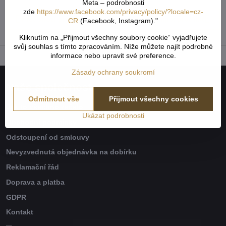
Meta – podrobnosti
zde
https://www.facebook.com/privacy/policy/?locale=cz-
Předchozí produkt
Následující produkt
CR
(Facebook, Instagram)."
Kliknutím na „Přijmout všechny soubory cookie“ vyjadřujete
svůj souhlas s tímto zpracováním. Níže můžete najít podrobné
informace nebo upravit své preference.
Zásady ochrany soukromí
Naše společnost
Odmítnout vše
Přijmout všechny cookies
Jak to všechno začalo
Ukázat podrobnosti
Obchodní podmínky
Odstoupení od smlouvy
Nevyzvednutá objednávka na dobírku
Reklamační řád
Doprava a platba
GDPR
Kontakt