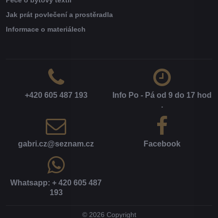
Péče o bytový textil
Jak prát povlečení a prostěradla
Informace o materiálech
+420 605 487 193
Info Po - Pá od 9 do 17 hod​
.
gabri​.cz​@seznam​.cz
Facebook
Whatsapp: + 420 605 487
193
©
2026
Copyright