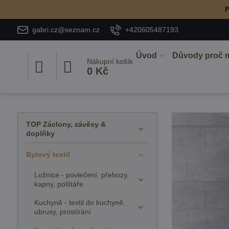
P
gabri.cz@seznam.cz
+420605487193
Úvod
Důvody proč 
Nákupní košík
0 Kč
TOP Záclony, závěsy &
doplňky
Bytový textil
Ložnice - povlečení, přehozy,
kapny, polštáře
Kuchyně - textil do kuchyně,
ubrusy, prostírání