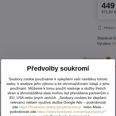
449
371,07 
Hlídací
Skladové čí
Výrobce:
K
Recenze
0
Předvolby soukromí
Žádné recenze
Soubory cookie používáme k vylepšení vaší návštěvy tohoto
cení produktu
webu, k analýze jeho výkonu a ke shromažďování údajů o jeho
používání. Můžeme k tomu použít nástroje a služby třetích
5/5
Přidat recenzi
stran a shromážděná data mohou být přenášena partnerům v
EU, USA nebo jiných zemích. „Soubory cookies ke zlepšení
★★★★★
★★★★★
★★★★★
relevanci reklam využívá služba Google Ads – podrobnosti
zde
https://business.safety.google/privacy/
nebo Meta –
podrobnosti zde
https://www.facebook.com/privacy/policy/?
1x