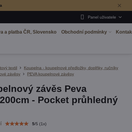
✕
ma
Panel uživatele
a a platba ČR, Slovensko
Obchodní podmínky
Kontak
tový textil
Koupelna - koupelnové předložky, doplňky, ručníky
ové závěsy
PEVA koupelnové závěsy
elnový závěs Peva
200cm - Pocket průhledný
í
5
/
5
(
1
x)