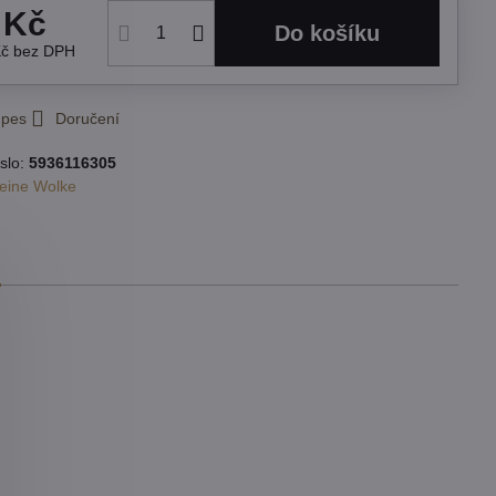
 Kč
Do košíku
Kč
bez DPH
 pes
Doručení
slo:
5936116305
leine Wolke