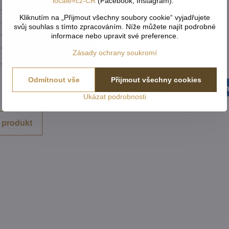
locale=cz-CR
(Facebook, Instagram)."
0x
Kliknutím na „Přijmout všechny soubory cookie“ vyjadřujete
0x
svůj souhlas s tímto zpracováním. Níže můžete najít podrobné
0x
informace nebo upravit své preference.
0x
Zásady ochrany soukromí
Odmítnout vše
Přijmout všechny cookies
Facebook
Twitter
Bluesky
Pinterest
Reddit
L
Ukázat podrobnosti
 produkt