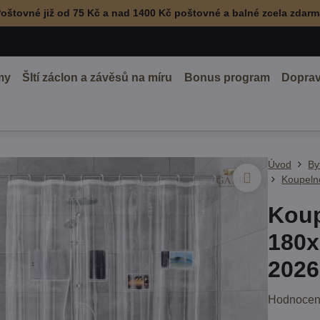
oštovné již od 75 Kč a nad 1400 Kč poštovné a balné zcela zdar
my
ŠItí záclon a závěsů na míru
Bonus program
Doprav
Úvod
By
Koupeln
Koup
180x
2026
Hodnocen