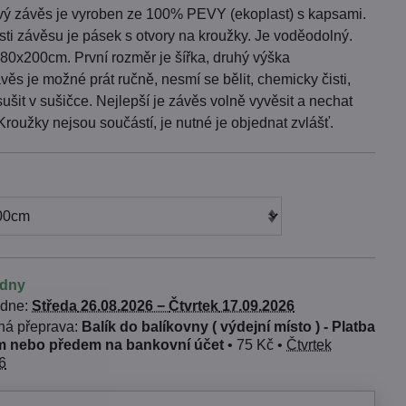
ý závěs je vyroben ze 100% PEVY (ekoplast) s kapsami.
sti závěsu je pásek s otvory na kroužky. Je voděodolný.
80x200cm. První rozměr je šířka, druhý výška
ěs je možné prát ručně, nesmí se bělit, chemicky čisti,
 sušit v sušičce. Nejlepší je závěs volně vyvěsit a nechat
roužky nejsou součástí, je nutné je objednat zvlášť.
ýdny
 dne:
Středa
26.08.2026 −
Čtvrtek
17.09.2026
Balík do balíkovny ( výdejní místo ) - Platba
 nebo předem na bankovní účet
•
75 Kč
•
Čtvrtek
6