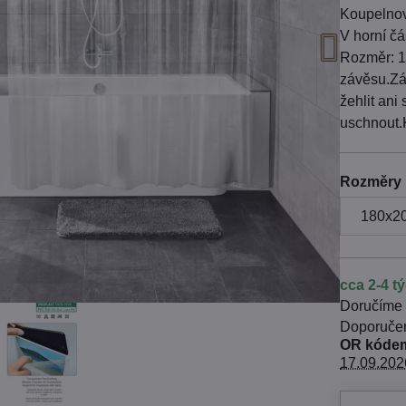
Koupelnov
V horní čá
Rozměr: 1
závěsu.Záv
žehlit ani
uschnout.K
Rozměry
cca 2-4 t
Doručíme
OR kódem
17.09.202