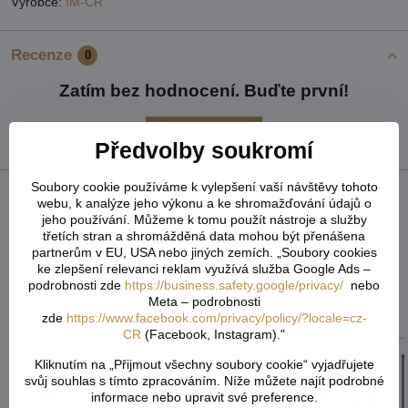
Výrobce:
IM-ČR
Recenze
0
Zatím bez hodnocení. Buďte první!
Přidat recenzi
Předvolby soukromí
Soubory cookie používáme k vylepšení vaší návštěvy tohoto
webu, k analýze jeho výkonu a ke shromažďování údajů o
Facebook
Twitter
Bluesky
Pinterest
Reddit
LinkedIn
WhatsApp
E-
jeho používání. Můžeme k tomu použít nástroje a služby
mail
třetích stran a shromážděná data mohou být přenášena
partnerům v EU, USA nebo jiných zemích. „Soubory cookies
Předchozí produkt
Následující produkt
ke zlepšení relevanci reklam využívá služba Google Ads –
podrobnosti zde
https://business.safety.google/privacy/
nebo
Meta – podrobnosti
Alternativní produkty
zde
https://www.facebook.com/privacy/policy/?locale=cz-
CR
(Facebook, Instagram)."
Kliknutím na „Přijmout všechny soubory cookie“ vyjadřujete
svůj souhlas s tímto zpracováním. Níže můžete najít podrobné
informace nebo upravit své preference.