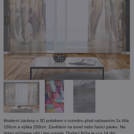
Moderní záclony s 3D potiskem v rozměru před nařasením 2x šíře
150cm a výška 250cm. Zavěšení na tunel nebo řasící pásku. Na
dotaz můžeme ušít i jiný rozměr. Dodací lhůta je cca 14 dní.