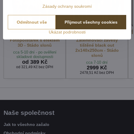
Zásady ochrany soukromí
Odmítnout vše
Přijmout všechny cookies
Ukázat podrobnosti
Fotopolštářek s efektem
Zatemňovací závěsy
3D - Stádo slonů
tištěné black out
2x140x250cm - Stádo
cca 5-10 dní - po ověření
slonů
skladové dostupnosti
od 389 Kč
cca 7-10 dní
2999 Kč
od 321,49 Kč
bez DPH
2478,51 Kč
bez DPH
Naše společnost
Jak to všechno začalo
Obchodní podmínky