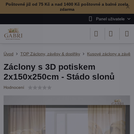
Poštovné již od 75 Kč a nad 1400 Kč poštovné a balné zcela
✕
zdarma
Panel uživatele
Úvod
TOP Záclony, závěsy & doplňky
Kusové záclony a závěs
Záclony s 3D potiskem
2x150x250cm - Stádo slonů
Hodnocení