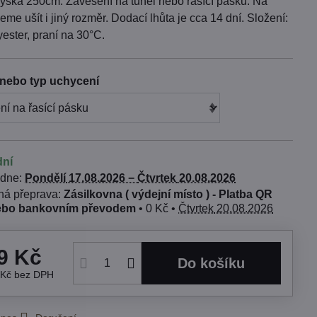
ýška 250cm. Zavěšení na tunel nebo řasící pásku. Na
me ušít i jiný rozměr. Dodací lhůta je cca 14 dní. Složení:
ester, praní na 30°C.
nebo typ uchycení
dní
 dne:
Pondělí
17.08.2026 −
Čtvrtek
20.08.2026
Zásilkovna ( výdejní místo ) - Platba QR
ebo bankovním převodem
•
0 Kč
•
Čtvrtek
20.08.2026
9 Kč
Do košíku
 Kč
bez DPH