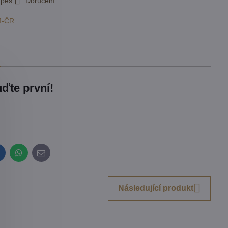
 pes
Doručení
M-ČR
ďte první!
inkedIn
WhatsApp
E-
mail
Následující produkt