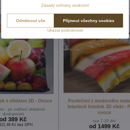
Zásady ochrany soukromí
Odmítnout vše
Přijmout všechny cookies
Ukázat podrobnosti
ek s efektem 3D - Ovoce
Povlečení z moderního mate
Interlock fototisk 3D efekt - 
ní - po ověření skladové
ovoce
dostupnosti
od 389 Kč
cca 7-10 dní
321,49 Kč
bez DPH
od 1499 Kč