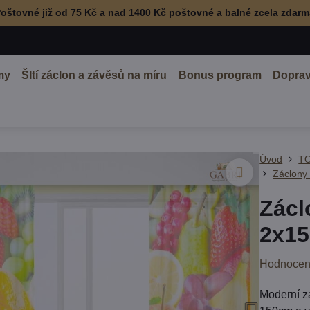
oštovné již od 75 Kč a nad 1400 Kč poštovné a balné zcela zdar
my
ŠItí záclon a závěsů na míru
Bonus program
Doprav
Úvod
TO
Záclony
Zácl
2x15
Hodnocen
Moderní z