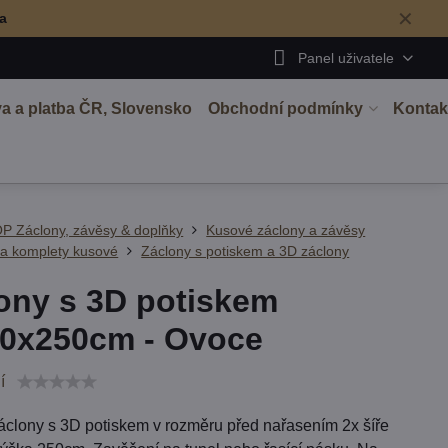
✕
ma
Panel uživatele
a a platba ČR, Slovensko
Obchodní podmínky
Kontak
P Záclony, závěsy & doplňky
Kusové záclony a závěsy
 a komplety kusové
Záclony s potiskem a 3D záclony
ony s 3D potiskem
0x250cm - Ovoce
í
áclony s 3D potiskem v rozměru před nařasením 2x šíře