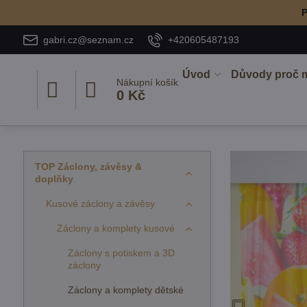
P
gabri.cz@seznam.cz
+420605487193
Úvod
Důvody proč 
Nákupní košík
0 Kč
TOP Záclony, závěsy &
doplňky
Kusové záclony a závěsy
Záclony a komplety kusové
Záclony s potiskem a 3D
záclony
Záclony a komplety dětské