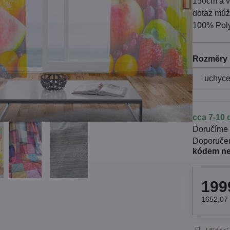
150cm a v
dotaz může
100% Poly
Rozměry 
cca 7-10 
Doručíme
kódem n
199
1652,07