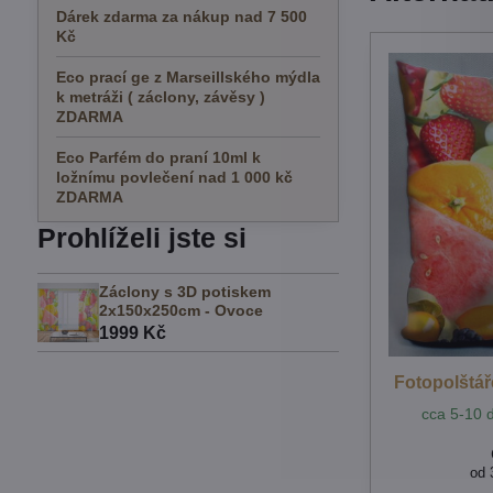
Dárek zdarma za nákup nad 7 500
Kč
Eco prací ge z Marseillského mýdla
k metráži ( záclony, závěsy )
ZDARMA
Eco Parfém do praní 10ml k
ložnímu povlečení nad 1 000 kč
ZDARMA
Prohlíželi jste si
Záclony s 3D potiskem
2x150x250cm - Ovoce
1999 Kč
Fotopolštář
cca 5-10 d
od 