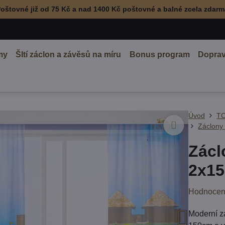
oštovné již od 75 Kč a nad 1400 Kč poštovné a balné zcela zdar
my
ŠItí záclon a závěsů na míru
Bonus program
Doprav
Úvod
TO
Záclony
Zácl
2x15
Hodnocen
Moderní z