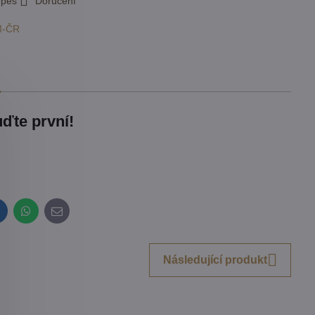
 pes
Doručení
M-ČR
ďte první!
inkedIn
WhatsApp
E-
mail
Následující produkt