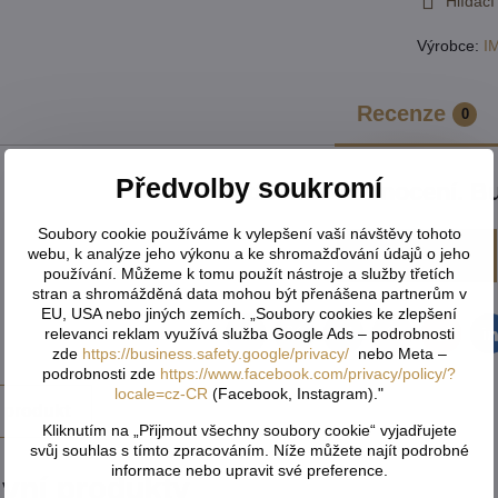
Hlídací
Výrobce:
I
Recenze
0
Předvolby soukromí
Zatím bez hodnocení. Bu
Soubory cookie používáme k vylepšení vaší návštěvy tohoto
webu, k analýze jeho výkonu a ke shromažďování údajů o jeho
Přidat recenzi
používání. Můžeme k tomu použít nástroje a služby třetích
stran a shromážděná data mohou být přenášena partnerům v
EU, USA nebo jiných zemích. „Soubory cookies ke zlepšení
relevanci reklam využívá služba Google Ads – podrobnosti
Facebook
Twitter
Bluesky
Pinterest
Reddit
L
zde
https://business.safety.google/privacy/
nebo Meta –
podrobnosti zde
https://www.facebook.com/privacy/policy/?
locale=cz-CR
(Facebook, Instagram)."
 produkt
Kliknutím na „Přijmout všechny soubory cookie“ vyjadřujete
svůj souhlas s tímto zpracováním. Níže můžete najít podrobné
informace nebo upravit své preference.
ivní produkty