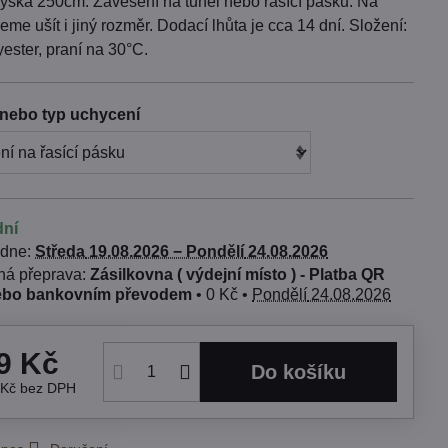
ýška 250cm. Zavěšení na tunel nebo řasící pásku. Na
me ušít i jiný rozměr. Dodací lhůta je cca 14 dní. Složení:
ester, praní na 30°C.
nebo typ uchycení
dní
 dne:
Středa
19.08.2026 −
Pondělí
24.08.2026
Zásilkovna ( výdejní místo ) - Platba QR
ebo bankovním převodem
•
0 Kč
•
Pondělí
24.08.2026
9 Kč
Do košíku
 Kč
bez DPH