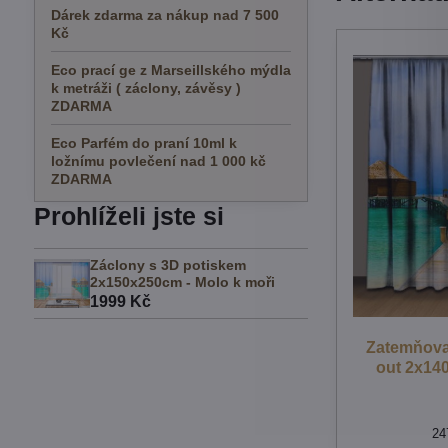
Dárek zdarma za nákup nad 7 500
Kč
Eco prací ge z Marseillského mýdla
k metráži ( záclony, závěsy )
ZDARMA
Eco Parfém do praní 10ml k
ložnímu povlečení nad 1 000 kč
ZDARMA
Prohlíželi jste si
Záclony s 3D potiskem
2x150x250cm - Molo k moři
1999 Kč
Zatemňovac
out 2x14
24