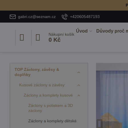
P
gabri.cz@seznam.cz
+420605487193
Úvod
Důvody proč 
Nákupní košík
0 Kč
TOP Záclony, závěsy &
doplňky
Kusové záclony a závěsy
Záclony a komplety kusové
Záclony s potiskem a 3D
záclony
Záclony a komplety dětské