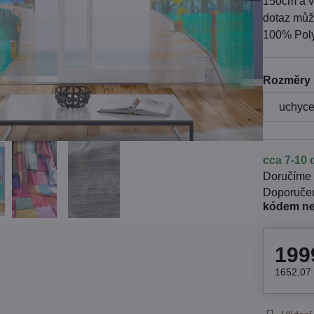
150cm a v
dotaz může
100% Poly
Rozměry 
cca 7-10 
Doručíme
kódem n
199
1652,07