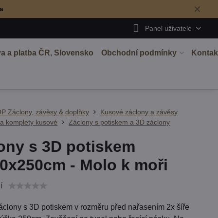
✕
ma
Panel uživatele
a a platba ČR, Slovensko
Obchodní podmínky
Kontak
P Záclony, závěsy & doplňky
Kusové záclony a závěsy
 a komplety kusové
Záclony s potiskem a 3D záclony
ony s 3D potiskem
0x250cm - Molo k moři
í
áclony s 3D potiskem v rozměru před nařasením 2x šíře