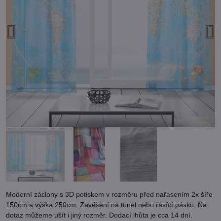
Moderní záclony s 3D potiskem v rozměru před nařasením 2x šíře
150cm a výška 250cm. Zavěšení na tunel nebo řasící pásku. Na
dotaz můžeme ušít i jiný rozměr. Dodací lhůta je cca 14 dní.