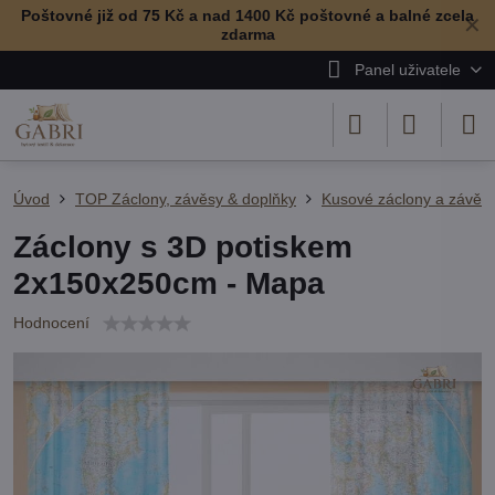
Poštovné již od 75 Kč a nad 1400 Kč poštovné a balné zcela
✕
zdarma
Panel uživatele
Úvod
TOP Záclony, závěsy & doplňky
Kusové záclony a závěs
Záclony s 3D potiskem
2x150x250cm - Mapa
Hodnocení