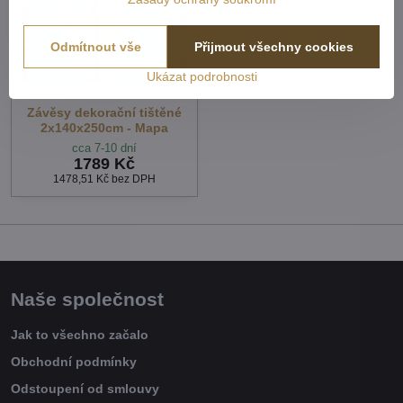
Odmítnout vše
Přijmout všechny cookies
Ukázat podrobnosti
Závěsy dekorační tištěné
2x140x250cm - Mapa
cca 7-10 dní
1789 Kč
1478,51 Kč
bez DPH
Naše společnost
Jak to všechno začalo
Obchodní podmínky
Odstoupení od smlouvy