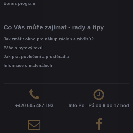
Bonus program
Co Vás může zajímat - rady a tipy
Jak změřit okno pro nákup záclon a závěsů?
Péče o bytový textil
Jak prát povlečení a prostěradla
Informace o materiálech
+420 605 487 193
Info Po - Pá od 9 do 17 hod​
.