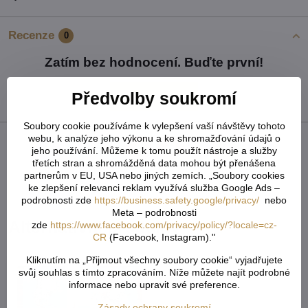
Recenze
0
Zatím bez hodnocení. Buďte první!
Předvolby soukromí
Přidat recenzi
Soubory cookie používáme k vylepšení vaší návštěvy tohoto
webu, k analýze jeho výkonu a ke shromažďování údajů o
jeho používání. Můžeme k tomu použít nástroje a služby
Facebook
Twitter
Bluesky
Pinterest
Reddit
LinkedIn
WhatsApp
E-
mail
třetích stran a shromážděná data mohou být přenášena
partnerům v EU, USA nebo jiných zemích. „Soubory cookies
ke zlepšení relevanci reklam využívá služba Google Ads –
Předchozí produkt
Následující produkt
podrobnosti zde
https://business.safety.google/privacy/
nebo
Meta – podrobnosti
Alternativní produkty
zde
https://www.facebook.com/privacy/policy/?locale=cz-
CR
(Facebook, Instagram)."
Kliknutím na „Přijmout všechny soubory cookie“ vyjadřujete
svůj souhlas s tímto zpracováním. Níže můžete najít podrobné
informace nebo upravit své preference.
Zásady ochrany soukromí