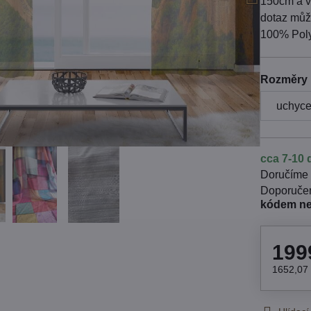
150cm a v
dotaz může
100% Poly
Rozměry 
cca 7-10 
Doručíme
kódem n
199
1652,07