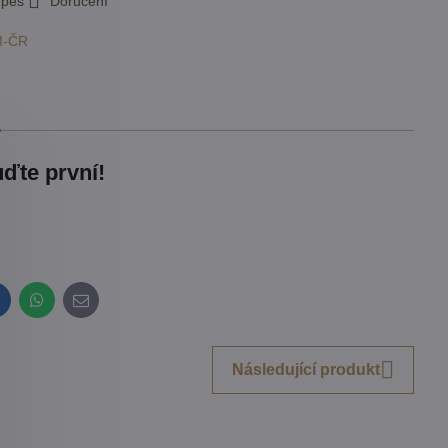
 pes
Doručení
M-ČR
ďte první!
inkedIn
WhatsApp
E-
mail
Následující produkt