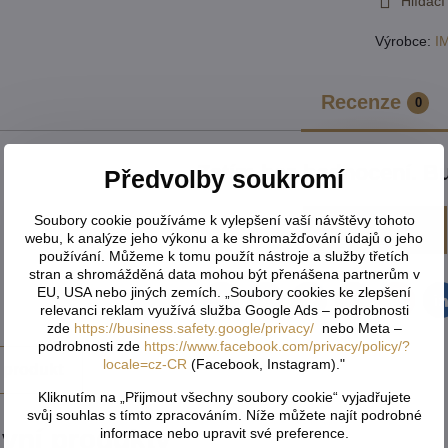
Hlídací
Výrobce:
I
Recenze
0
Zatím bez hodnocení. Bu
Předvolby soukromí
Soubory cookie používáme k vylepšení vaší návštěvy tohoto
Přidat recenzi
webu, k analýze jeho výkonu a ke shromažďování údajů o jeho
používání. Můžeme k tomu použít nástroje a služby třetích
stran a shromážděná data mohou být přenášena partnerům v
EU, USA nebo jiných zemích. „Soubory cookies ke zlepšení
Facebook
Twitter
Bluesky
Pinterest
Reddit
L
relevanci reklam využívá služba Google Ads – podrobnosti
zde
https://business.safety.google/privacy/
nebo Meta –
podrobnosti zde
https://www.facebook.com/privacy/policy/?
locale=cz-CR
(Facebook, Instagram)."
 produkt
Kliknutím na „Přijmout všechny soubory cookie“ vyjadřujete
svůj souhlas s tímto zpracováním. Níže můžete najít podrobné
ivní produkty
informace nebo upravit své preference.