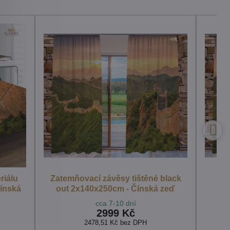
riálu
Zatemňovací závěsy tištěné black
Čínská
out 2x140x250cm - Čínská zeď
2
cca 7-10 dní
2999 Kč
2478,51 Kč
bez DPH