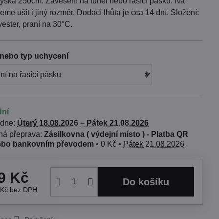
ýška 250cm. Zavěšení na tunel nebo řasící pásku. Na
me ušít i jiný rozměr. Dodací lhůta je cca 14 dní. Složení:
ester, praní na 30°C.
nebo typ uchycení
dní
 dne:
Úterý
18.08.2026 −
Pátek
21.08.2026
Zásilkovna ( výdejní místo ) - Platba QR
ebo bankovním převodem
•
0 Kč
•
Pátek
21.08.2026
9 Kč
Do košíku
 Kč
bez DPH