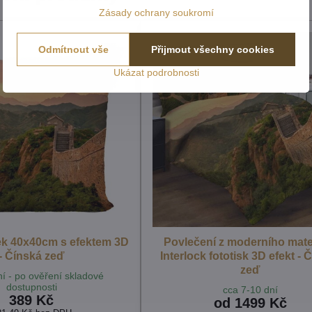
Zásady ochrany soukromí
Odmítnout vše
Přijmout všechny cookies
Ukázat podrobnosti
ek 40x40cm s efektem 3D
Povlečení z moderního mate
- Čínská zeď
Interlock fototisk 3D efekt - 
zeď
í - po ověření skladové
dostupnosti
cca 7-10 dní
389 Kč
od 1499 Kč