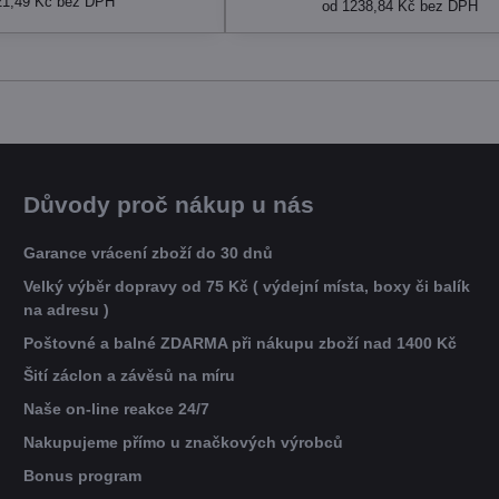
21,49 Kč
bez DPH
od 1238,84 Kč
bez DPH
Důvody proč nákup u nás
Garance vrácení zboží do 30 dnů
Velký výběr dopravy od 75 Kč ( výdejní místa, boxy či balík
na adresu )
Poštovné a balné ZDARMA při nákupu zboží nad 1400 Kč
Šití záclon a závěsů na míru
Naše on-line reakce 24/7
Nakupujeme přímo u značkových výrobců
Bonus program