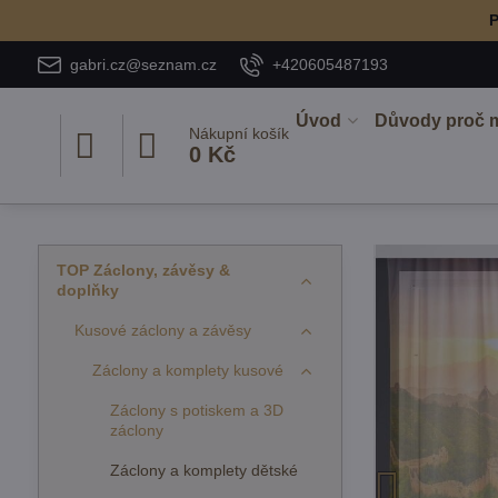
P
gabri.cz@seznam.cz
+420605487193
Úvod
Důvody proč 
Nákupní košík
0 Kč
TOP Záclony, závěsy &
doplňky
Kusové záclony a závěsy
Záclony a komplety kusové
Záclony s potiskem a 3D
záclony
Záclony a komplety dětské