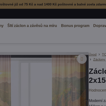
oštovné již od 75 Kč a nad 1400 Kč poštovné a balné zcela zdar
my
ŠItí záclon a závěsů na míru
Bonus program
Doprav
Úvod
TO
Záclony
Zácl
2x15
Hodnocen
Moderní z