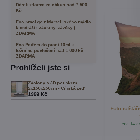
Dárek zdarma za nákup nad 7 500
Kč
Eco prací ge z Marseillského mýdla
k metráži ( záclony, závěsy )
ZDARMA
Eco Parfém do praní 10ml k
ložnímu povlečení nad 1 000 kč
ZDARMA
Prohlíželi jste si
Záclony s 3D potiskem
2x150x250cm - Čínská zeď
1999 Kč
Fotopolštář
cca 14 dn