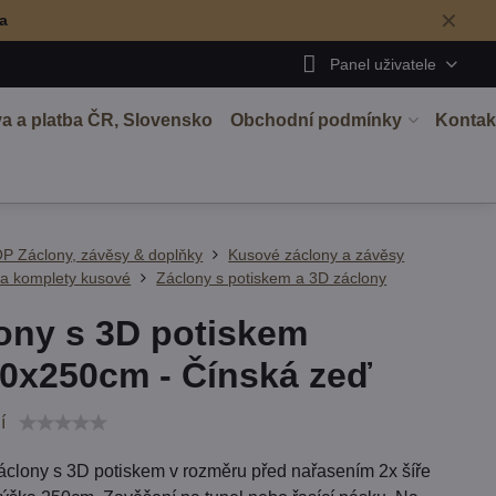
✕
ma
Panel uživatele
a a platba ČR, Slovensko
Obchodní podmínky
Kontak
P Záclony, závěsy & doplňky
Kusové záclony a závěsy
 a komplety kusové
Záclony s potiskem a 3D záclony
ony s 3D potiskem
0x250cm - Čínská zeď
í
áclony s 3D potiskem v rozměru před nařasením 2x šíře