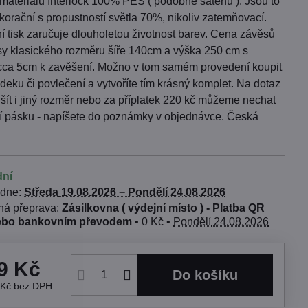
 materiálu Interlock 100% PES ( podobné saténu ). Jsou to
orační s propustností světla 70%, nikoliv zatemňovací.
í tisk zaručuje dlouholetou životnost barev. Cena závěsů
usy klasického rozměru šíře 140cm a výška 250 cm s
cca 5cm k zavěšení. Možno v tom samém provedení koupit
 deku či povlečení a vytvoříte tím krásný komplet. Na dotaz
ít i jiný rozměr nebo za příplatek 220 kč můžeme nechat
ící pásku - napíšete do poznámky v objednávce. Česká
dní
 dne:
Středa
19.08.2026 −
Pondělí
24.08.2026
Zásilkovna ( výdejní místo ) - Platba QR
ebo bankovním převodem
•
0 Kč
•
Pondělí
24.08.2026
9 Kč
Do košíku
 Kč
bez DPH