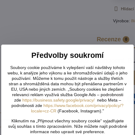
Hlídací
Výrobce:
I
Recenze
0
Předvolby soukromí
Zatím bez hodnocení. Bu
Soubory cookie používáme k vylepšení vaší návštěvy tohoto
webu, k analýze jeho výkonu a ke shromažďování údajů o jeho
Přidat recenzi
používání. Můžeme k tomu použít nástroje a služby třetích
stran a shromážděná data mohou být přenášena partnerům v
EU, USA nebo jiných zemích. „Soubory cookies ke zlepšení
relevanci reklam využívá služba Google Ads – podrobnosti
zde
https://business.safety.google/privacy/
nebo Meta –
Facebook
Twitter
Bluesky
Pinterest
Reddit
L
podrobnosti zde
https://www.facebook.com/privacy/policy/?
locale=cz-CR
(Facebook, Instagram)."
 produkt
Kliknutím na „Přijmout všechny soubory cookie“ vyjadřujete
svůj souhlas s tímto zpracováním. Níže můžete najít podrobné
informace nebo upravit své preference.