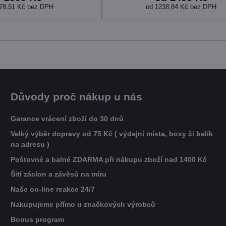
78,51 Kč
bez DPH
od 1238,84 Kč
bez DPH
Důvody proč nákup u nás
Garance vrácení zboží do 30 dnů
Velký výběr dopravy od 75 Kč ( výdejní místa, boxy či balík
na adresu )
Poštovné a balné ZDARMA při nákupu zboží nad 1400 Kč
Šití záclon a závěsů na míru
Naše on-line reakce 24/7
Nakupujeme přímo u značkových výrobců
Bonus program