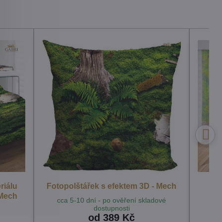
riálu
Fotopolštářek s efektem 3D - Mech
 Mech
cca 5-10 dní - po ověření skladové
dostupnosti
od 389 Kč