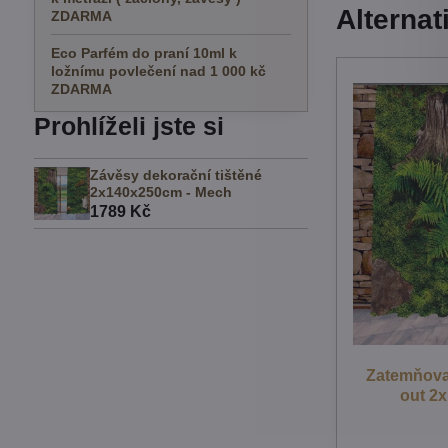
Alternat
ZDARMA
Eco Parfém do praní 10ml k
ložnímu povlečení nad 1 000 kč
ZDARMA
Prohlíželi jste si
Závěsy dekorační tištěné
2x140x250cm - Mech
1789 Kč
Zatemňovac
out 2