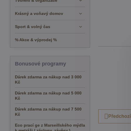
Tvoření & organizace
Krásný a voňavý domov
Sport & volný čas
% Akce & výprodej %
Bonusové programy
Dárek zdarma za nákup nad 3 000
Kč
Dárek zdarma za nákup nad 5 000
Kč
Dárek zdarma za nákup nad 7 500
Kč
Předchozí
Eco prací ge z Marseillského mýdla
k metráži ( záclony, závěsy )