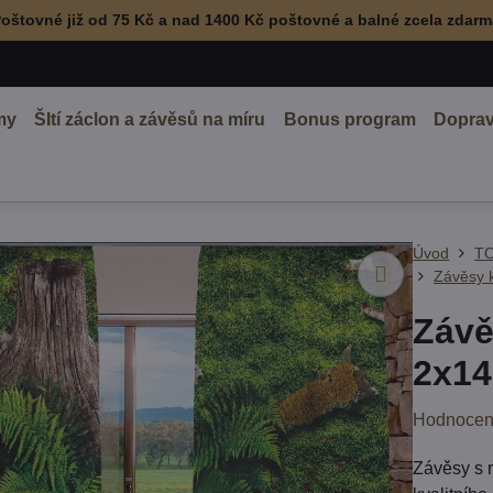
oštovné již od 75 Kč a nad 1400 Kč poštovné a balné zcela zdar
my
ŠItí záclon a závěsů na míru
Bonus program
Doprav
Úvod
TO
Závěsy 
Závě
2x14
Hodnocen
Závěsy s 