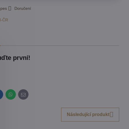
 pes
Doručení
M-ČR
ďte první!
inkedIn
WhatsApp
E-
mail
Následující produkt