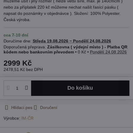
můžeme ušít i jiný rozměr ( nelze větší šíře, max. je 140cmcm )
nebo za příplatek 220 kč můžeme nechat našít řasící pásku (
napsat do poznámky v objednávce ). Složení: 100% Polyester.
Česká výroba.
cca 7-10 dní
Doručíme dne:
Středa
19.08.2026 −
Pondělí
24.08.2026
Zásilkovna ( výdejní místo ) - Platba QR
kódem nebo bankovním převodem
•
0 Kč
•
Pondělí
24.08.2026
2999 Kč
2478,51 Kč
bez DPH
Do košíku
Hlídací pes
Doručení
Výrobce:
IM-ČR