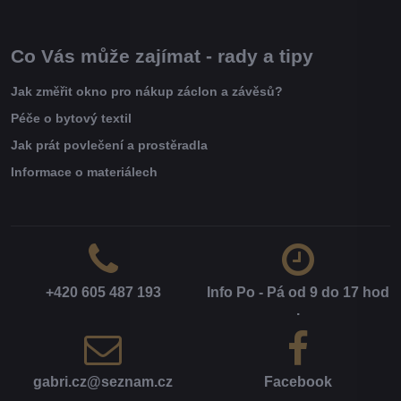
Co Vás může zajímat - rady a tipy
Jak změřit okno pro nákup záclon a závěsů?
Péče o bytový textil
Jak prát povlečení a prostěradla
Informace o materiálech
+420 605 487 193
Info Po - Pá od 9 do 17 hod​
.
gabri​.cz​@seznam​.cz
Facebook