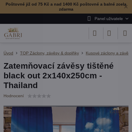
Poštovné již od 75 Kč a nad 1400 Kč poštovné a balné zcela
✕
zdarma
Panel uživatele
Úvod
TOP Záclony, závěsy & doplňky
Kusové záclony a závěs
Zatemňovací závěsy tištěné
black out 2x140x250cm -
Thailand
Hodnocení