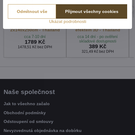
Odmítnout vše
Přijmout všechny cookies
Ukázat podrobnosti
Závěsy dekorační tištěné
Fotopolštářek 40x40cm s
2x140x250cm - Thailand
efektem 3D - Thailand
cca 7-10 dní
cca 14 dní - po ověření
1789 Kč
skladové dostupnosti
389 Kč
1478,51 Kč
bez DPH
321,49 Kč
bez DPH
Naše společnost
Jak to všechno začalo
Obchodní podmínky
Odstoupení od smlouvy
Nevyzvednutá objednávka na dobírku