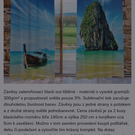
Závěsy zatemňovací black out tištěné - materiál o vysoké gramáži
300g/m² s propustností světla pouze 3%. Sublimační tisk zaručuje
dlouholetou životnost barev. Závěsy jsou z jedné strany s potiskem
a z druhé strany světlé jednobarevné. Cena závěsů je za 2 kusy
klasického rozměru šíře 140cm a výška 250 cm s tunýlkem cca
5cm k zavěšení. Možno v tom samém provedení koupit polštářek,
deku či povlečení a vytvoříte tím krásný komplet. Na dotaz