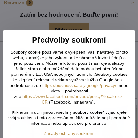
Recenze
0
Zatím bez hodnocení. Buďte první!
Přidat recenzi
Předvolby soukromí
Soubory cookie používáme k vylepšení vaší návštěvy tohoto
Facebook
Twitter
Bluesky
Pinterest
Reddit
LinkedIn
WhatsApp
E-
webu, k analýze jeho výkonu a ke shromažďování údajů o
mail
jeho používání. Můžeme k tomu použít nástroje a služby
třetích stran a shromážděná data mohou být přenášena
Předchozí produkt
Následující produkt
partnerům v EU, USA nebo jiných zemích. „Soubory cookies
ke zlepšení relevanci reklam využívá služba Google Ads –
podrobnosti zde
https://business.safety.google/privacy/
nebo
Alternativní produkty
Meta – podrobnosti
zde
https://www.facebook.com/privacy/policy/?locale=cz-
CR
(Facebook, Instagram)."
Kliknutím na „Přijmout všechny soubory cookie“ vyjadřujete
svůj souhlas s tímto zpracováním. Níže můžete najít podrobné
informace nebo upravit své preference.
Zásady ochrany soukromí