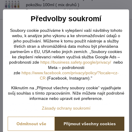
pokožku 100ml ( mix druhů )
Bonus zdarma v hodnotě 159 Kč!
Předvolby soukromí
Popis
Soubory cookie používáme k vylepšení vaší návštěvy tohoto
webu, k analýze jeho výkonu a ke shromažďování údajů o
U tvarovaných záclon čí vzororvaných látek ( závěsů ) je
jeho používání. Můžeme k tomu použít nástroje a služby
potřeba počítat s nějakým prostřihem, aby byly obě strany
třetích stran a shromážděná data mohou být přenášena
stejné po ušití a to samé platí pro vzor. Nikdy nevíme předem,
partnerům v EU, USA nebo jiných zemích. „Soubory cookies
jak přijde záclona ustřižená vzhledem k tomu, že každý
ke zlepšení relevanci reklam využívá služba Google Ads –
podrobnosti zde
https://business.safety.google/privacy/
nebo
potřebuje jiný rozměr. Vždy tedy vezměte více než
Meta – podrobnosti
potřebujete. Metráž nelze vrátit ani vyměnit. Je střižená na
zde
https://www.facebook.com/privacy/policy/?locale=cz-
míru zákazníka. Doporučejeme objednat o něco více, než aby
CR
(Facebook, Instagram)."
Vám chybělo. Záložka zabere cca 5-6cm.
Kliknutím na „Přijmout všechny soubory cookie“ vyjadřujete
Do košíku vkládejte celkový počet v cm ( např. 1,7m = 170cm
svůj souhlas s tímto zpracováním. Níže můžete najít podrobné
atd...) od každého rozměru či barvy. Pokud u jednoho rozměru
informace nebo upravit své preference.
vložíte x různý počet cm, vše se vám sčítá dohromady. Do
Zásady ochrany soukromí
rámečku - Rozdělení metráže - napíšete, jak chtete danou
metráž rozdělit ( např. objednáte 800cm záclony což je 8m a
potřebujete rozdělit na 2 stejné kusy ).
Odmítnout vše
Přijmout všechny cookies