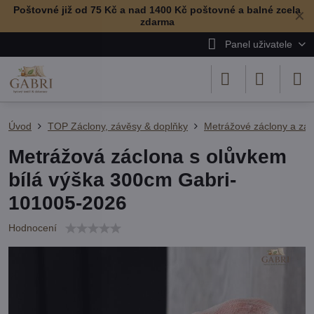
Poštovné již od 75 Kč a nad 1400 Kč poštovné a balné zcela
✕
zdarma
Panel uživatele
Úvod
TOP Záclony, závěsy & doplňky
Metrážové záclony a zá
Metrážová záclona s olůvkem
bílá výška 300cm Gabri-
101005-2026
Hodnocení