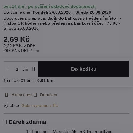
cca 14 dní - po ověření skladové dostupnosti
Doručíme dne:
Pondělí
24.08.2026 −
Středa
26.08.2026
Balík do balíkovny ( výdejní místo ) -
Platba OR kódem nebo předem na bankovní účet
•
75 Kč
•
Středa
26.08.2026
2,69 Kč
2,22 Kč
bez DPH
269 Kč
s DPH
/ bm
Do košíku
cm
1
cm
x 0.01 bm =
0.01
bm
Hlídací pes
Doručení
Výrobce:
Gabri-vyrobno v EU
Dárek zdarma
1x Prací gel z Marseillského mýdla pro citlivou