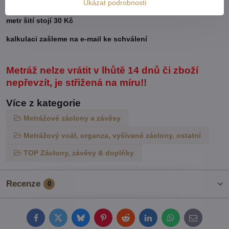
Šití metrážových záclon:
Ukázat podrobnosti
metr šití stojí 30 Kč
kalkulaci zašleme na e-mail ke schválení
Metráž nelze vrátit v lhůtě 14 dnů či zboží
nepřevzít, je střižená na míru!!
Více z kategorie
Metrážové záclony a závěsy
Metrážový voál, organza, vyšívané záclony, ostatní
TOP Záclony, závěsy & doplňky
Recenze
0
Facebook
Twitter
Bluesky
Pinterest
Reddit
LinkedIn
WhatsApp
E-
mail