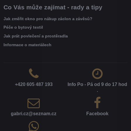
Co Vás může zajímat - rady a tipy
Jak změřit okno pro nákup záclon a závěsů?
Péče o bytový textil
Jak prát povlečení a prostěradla
Informace o materiálech
+420 605 487 193
Info Po - Pá od 9 do 17 hod​
.
gabri​.cz​@seznam​.cz
Facebook