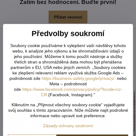
Zatím bez hodnocení. Buďte první!
Přidat recenzi
Předvolby soukromí
Facebook
Twitter
Bluesky
Pinterest
Reddit
LinkedIn
WhatsApp
E-
Soubory cookie používáme k vylepšení vaší návštěvy tohoto
mail
webu, k analýze jeho výkonu a ke shromažďování údajů o
jeho používání. Můžeme k tomu použít nástroje a služby
Předchozí produkt
Následující produkt
třetích stran a shromážděná data mohou být přenášena
partnerům v EU, USA nebo jiných zemích. „Soubory cookies
ke zlepšení relevanci reklam využívá služba Google Ads –
Alternativní produkty
podrobnosti zde
https://business.safety.google/privacy/
nebo
Meta – podrobnosti
zde
https://www.facebook.com/privacy/policy/?locale=cz-
CR
(Facebook, Instagram)."
Kliknutím na „Přijmout všechny soubory cookie“ vyjadřujete
svůj souhlas s tímto zpracováním. Níže můžete najít podrobné
informace nebo upravit své preference.
Zásady ochrany soukromí