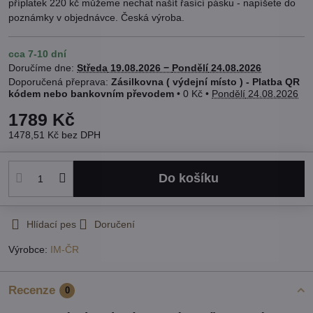
příplatek 220 kč můžeme nechat našít řasící pásku - napíšete do
poznámky v objednávce. Česká výroba.
cca 7-10 dní
Doručíme dne:
Středa
19.08.2026 −
Pondělí
24.08.2026
Zásilkovna ( výdejní místo ) - Platba QR
kódem nebo bankovním převodem
•
0 Kč
•
Pondělí
24.08.2026
1789 Kč
1478,51 Kč
bez DPH
Do košíku
Hlídací pes
Doručení
Výrobce:
IM-ČR
Recenze
0