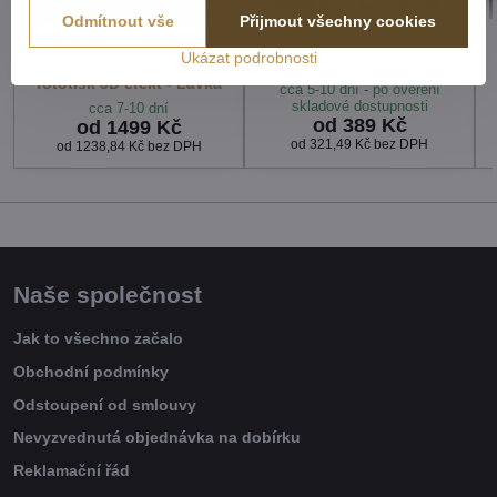
Odmítnout vše
Přijmout všechny cookies
Povlečení z moderního
Fotopolštářek s efektem
Ukázat podrobnosti
materiálu Interlock
3D - Lávka
fototisk 3D efekt - Lávka
cca 5-10 dní - po ověření
skladové dostupnosti
cca 7-10 dní
od 389 Kč
od 1499 Kč
od 321,49 Kč
bez DPH
od 1238,84 Kč
bez DPH
Naše společnost
Jak to všechno začalo
Obchodní podmínky
Odstoupení od smlouvy
Nevyzvednutá objednávka na dobírku
Reklamační řád