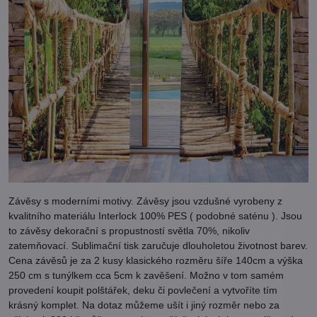
Závěsy s moderními motivy. Závěsy jsou vzdušné vyrobeny z
kvalitního materiálu Interlock 100% PES ( podobné saténu ). Jsou
to závěsy dekorační s propustností světla 70%, nikoliv
zatemňovací. Sublimační tisk zaručuje dlouholetou životnost barev.
Cena závěsů je za 2 kusy klasického rozměru šíře 140cm a výška
250 cm s tunýlkem cca 5cm k zavěšení. Možno v tom samém
provedení koupit polštářek, deku či povlečení a vytvoříte tím
krásný komplet. Na dotaz můžeme ušít i jiný rozměr nebo za