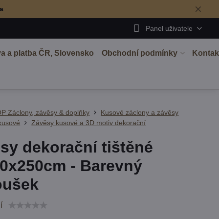
✕
ma
Panel uživatele
a a platba ČR, Slovensko
Obchodní podmínky
Kontak
P Záclony, závěsy & doplňky
Kusové záclony a závěsy
kusové
Závěsy kusové a 3D motiv dekorační
sy dekorační tištěné
0x250cm - Barevný
oušek
í