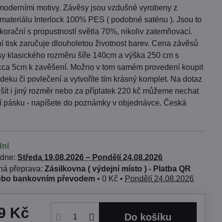
moderními motivy. Závěsy jsou vzdušné vyrobeny z
 materiálu Interlock 100% PES ( podobné saténu ). Jsou to
orační s propustností světla 70%, nikoliv zatemňovací.
í tisk zaručuje dlouholetou životnost barev. Cena závěsů
usy klasického rozměru šíře 140cm a výška 250 cm s
cca 5cm k zavěšení. Možno v tom samém provedení koupit
 deku či povlečení a vytvoříte tím krásný komplet. Na dotaz
ít i jiný rozměr nebo za příplatek 220 kč můžeme nechat
ící pásku - napíšete do poznámky v objednávce. Česká
dní
 dne:
Středa
19.08.2026 −
Pondělí
24.08.2026
Zásilkovna ( výdejní místo ) - Platba QR
ebo bankovním převodem
•
0 Kč
•
Pondělí
24.08.2026
9 Kč
Do košíku