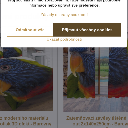
informace nebo upravit své preference.
ivní produkty
Zásady ochrany soukromí
Odmítnout vše
Přijmout všechny cookies
Ukázat podrobnosti
 z moderního materiálu
Zatemňovací závěsy tištěné 
totisk 3D efekt - Barevný
out 2x140x250cm - Barev