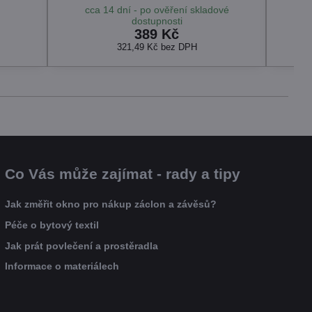
cca 14 dní - po ověření skladové
dostupnosti
389 Kč
321,49 Kč
bez DPH
Co Vás může zajímat - rady a tipy
Jak změřit okno pro nákup záclon a závěsů?
Péče o bytový textil
Jak prát povlečení a prostěradla
Informace o materiálech