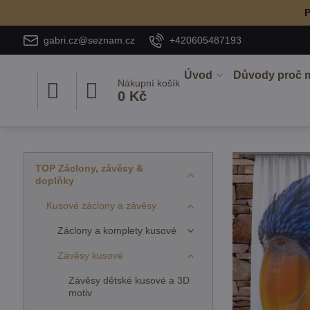
P
gabri.cz@seznam.cz
+420605487193
Úvod
Důvody proč 
Nákupní košík
0 Kč
TOP Záclony, závěsy &
doplňky
Kusové záclony a závěsy
Záclony a komplety kusové
Závěsy kusové
Závěsy dětské kusové a 3D
motiv