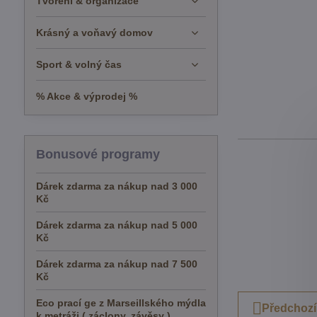
Tvoření & organizace
Krásný a voňavý domov
Sport & volný čas
% Akce & výprodej %
Bonusové programy
Dárek zdarma za nákup nad 3 000
Kč
Dárek zdarma za nákup nad 5 000
Kč
Dárek zdarma za nákup nad 7 500
Kč
Eco prací ge z Marseillského mýdla
Předchozí
k metráži ( záclony, závěsy )