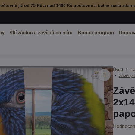
oštovné již od 75 Kč a nad 1400 Kč poštovné a balné zcela zdar
my
ŠItí záclon a závěsů na míru
Bonus program
Doprav
Úvod
TO
Závěsy 
Závě
2x14
pap
Hodnocen