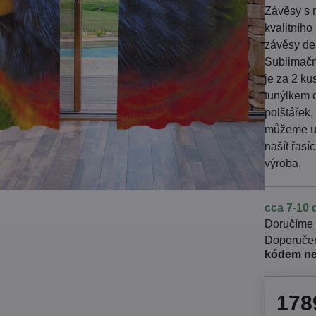
Závěsy s 
kvalitního
závěsy dek
Sublimačn
je za 2 k
tunýlkem 
polštářek,
můžeme uš
našít řas
výroba.
cca 7-10 
Doručíme
kódem n
178