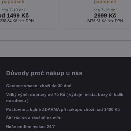
papoušek
papoušek
cca 7-10 dní
cca 7-10 dní
od 1499 Kč
2999 Kč
1238,84 Kč
bez DPH
2478,51 Kč
bez DPH
Důvody proč nákup u nás
Garance vrácení zboží do 30 dnů
Velký výběr dopravy od 75 Kč ( výdejní místa, boxy či balík
na adresu )
Poštovné a balné ZDARMA při nákupu zboží nad 1400 Kč
Šití záclon a závěsů na míru
Naše on-line reakce 24/7