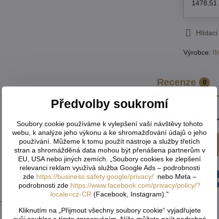
1478,51
Hlídací
Výrobce:
I
Recenze
0
Předvolby soukromí
Zatím bez hodnocení. Bu
Soubory cookie používáme k vylepšení vaší návštěvy tohoto
webu, k analýze jeho výkonu a ke shromažďování údajů o jeho
používání. Můžeme k tomu použít nástroje a služby třetích
Přidat recenzi
stran a shromážděná data mohou být přenášena partnerům v
EU, USA nebo jiných zemích. „Soubory cookies ke zlepšení
relevanci reklam využívá služba Google Ads – podrobnosti
zde
https://business.safety.google/privacy/
nebo Meta –
Facebook
Twitter
Bluesky
Pinterest
Reddit
L
podrobnosti zde
https://www.facebook.com/privacy/policy/?
locale=cz-CR
(Facebook, Instagram)."
Kliknutím na „Přijmout všechny soubory cookie“ vyjadřujete
 produkt
svůj souhlas s tímto zpracováním. Níže můžete najít podrobné