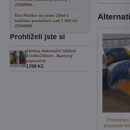
ZDARMA
Alternat
Eco Parfém do praní 10ml k
ložnímu povlečení nad 1 000 kč
ZDARMA
Prohlíželi jste si
Závěsy dekorační tištěné
2x140x250cm - Barevný
papoušek
1789 Kč
Povlečení
Interlock fo