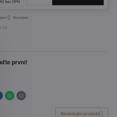
 Kč
bez DPH
 pes
Doručení
M-ČR
ďte první!
inkedIn
WhatsApp
E-
mail
Následující produkt