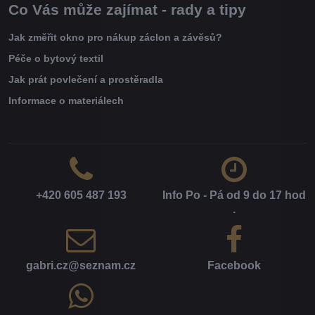
Co Vás může zajímat - rady a tipy
Jak změřit okno pro nákup záclon a závěsů?
Péče o bytový textil
Jak prát povlečení a prostěradla
Informace o materiálech
+420 605 487 193
Info Po - Pá od 9 do 17 hod​
.
gabri​.cz​@seznam​.cz
Facebook