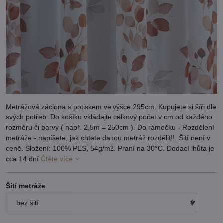
Metrážová záclona s potiskem ve výšce 295cm. Kupujete si šíři dle
svých potřeb. Do košíku vkládejte celkový počet v cm od každého
rozměru či barvy ( např. 2,5m = 250cm ). Do rámečku - Rozdělení
metráže - napíšete, jak chtete danou metráž rozdělit!!. Šití není v
ceně. Složení: 100% PES, 54g/m2. Praní na 30°C. Dodací lhůta je
cca 14 dní
Čtěte více
Šití metráže