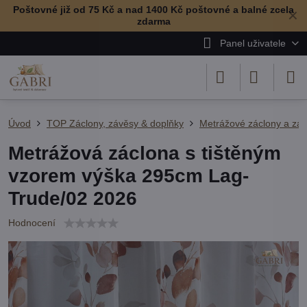
Poštovné již od 75 Kč a nad 1400 Kč poštovné a balné zcela
✕
zdarma
Panel uživatele
Úvod
TOP Záclony, závěsy & doplňky
Metrážové záclony a zá
Metrážová záclona s tištěným
vzorem výška 295cm Lag-
Trude/02 2026
Hodnocení