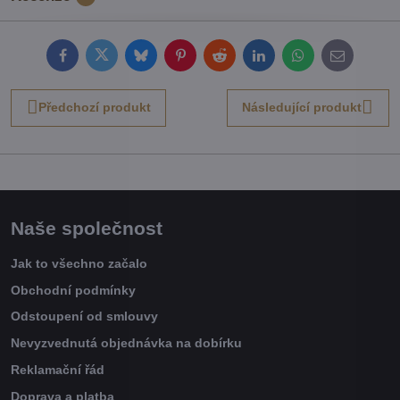
Facebook
Twitter
Bluesky
Pinterest
Reddit
LinkedIn
WhatsApp
E-
mail
Předchozí produkt
Následující produkt
Naše společnost
Jak to všechno začalo
Obchodní podmínky
Odstoupení od smlouvy
Nevyzvednutá objednávka na dobírku
Reklamační řád
Doprava a platba