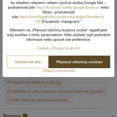
ke zlepšení relevanci reklam využívá služba Google Ads –
vložíte x různý počet cm, vše se vám sčítá dohromady. Do
podrobnosti zde
https://business.safety.google/privacy/
nebo
rámečku - Rozdělení metráže - napíšete, jak chtete danou
Meta – podrobnosti
metráž rozdělit ( např. objednáte 800cm záclony což je 8m a
zde
https://www.facebook.com/privacy/policy/?locale=cz-
potřebujete rozdělit na 2 stejné kusy ).
CR
(Facebook, Instagram)."
Šití metrážových záclon:
Kliknutím na „Přijmout všechny soubory cookie“ vyjadřujete
svůj souhlas s tímto zpracováním. Níže můžete najít podrobné
metr šití stojí 30 Kč
informace nebo upravit své preference.
kalkulaci zašleme na e-mail ke schválení
Zásady ochrany soukromí
Metráž nelze vrátit v lhůtě 14 dnů či zboží
Odmítnout vše
Přijmout všechny cookies
nepřevzít, je střižená na míru!!
Ukázat podrobnosti
Více z kategorie
Metrážové záclony a závěsy
Metrážový voál, organza, vyšívané záclony, ostatní
TOP Záclony, závěsy & doplňky
Recenze
0