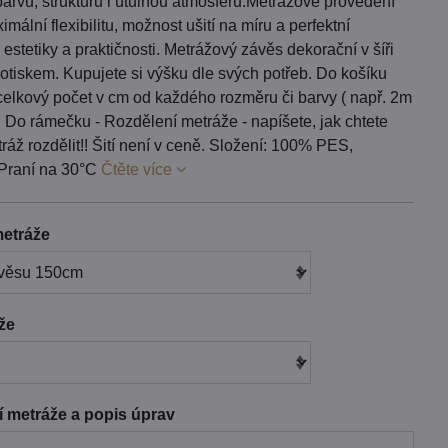
barvu, strukturu i útulnou atmosféru.Metrážové provedení
imální flexibilitu, možnost ušití na míru a perfektní
estetiky a praktičnosti. Metrážový závěs dekorační v šíři
otiskem. Kupujete si výšku dle svých potřeb. Do košíku
celkový počet v cm od každého rozměru či barvy ( např. 2m
 Do rámečku - Rozdělení metráže - napíšete, jak chtete
áž rozdělit!! Šití není v ceně. Složení: 100% PES,
Praní na 30°C
Čtěte více
etráže
áže
 metráže a popis úprav