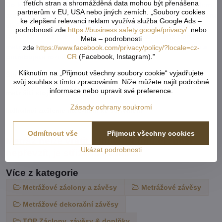
třetích stran a shromážděná data mohou být přenášena
Do košíku vkládejte celkový počet v cm ( např. 1,7m = 170cm
partnerům v EU, USA nebo jiných zemích. „Soubory cookies
atd...) od každého rozměru či barvy. Pokud u jednoho rozměru
ke zlepšení relevanci reklam využívá služba Google Ads –
vložíte x různý počet cm, vše se vám sčítá dohromady. Do
podrobnosti zde
https://business.safety.google/privacy/
nebo
rámečku - Rozdělení metráže - napíšete, jak chtete danou
Meta – podrobnosti
metráž rozdělit ( např. objednáte 800cm záclony což je 8m a
zde
https://www.facebook.com/privacy/policy/?locale=cz-
CR
(Facebook, Instagram)."
potřebujete rozdělit na 2 stejné kusy ).
Kliknutím na „Přijmout všechny soubory cookie“ vyjadřujete
Šití metrážových záclon a závěsů:
svůj souhlas s tímto zpracováním. Níže můžete najít podrobné
informace nebo upravit své preference.
metr šití stojí 30 Kč
Zásady ochrany soukromí
kalkulaci zašleme na e-mail ke schválení
Odmítnout vše
Přijmout všechny cookies
Metráž nelze vrátit v lhůtě 14 dnů či zboží
Ukázat podrobnosti
nepřevzít, je střižená na míru!!
Více z kategorie
Metrážové záclony a závěsy
Metrážové závěsy
Metrážové dekorační závěsy
TOP Záclony, závěsy & doplňky