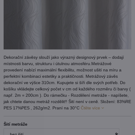
Dekorační závěsy slouží jako výrazný designový prvek – dodají
místnosti barvu, strukturu i útulnou atmosféru.Metrážové
provedení nabízí maximální flexibilitu, možnost ušití na míru a
perfektní kombinaci estetiky a praktičnosti. Metrážový závěs
dekorační ve výšce 310cm. Kupujete si šíři dle svých potřeb. Do
košíku vkládejte celkový počet v cm od každého rozměru či barvy (
např. 2m = 200cm ). Do rámečku - Rozdělení metráže - napíšete,
jak chtete danou metráž rozdělit!! Šití není v ceně. Složení: 83%RE
PES 17%PES , 262g/m2. Praní na 30°C
Čtěte více
Šití metráže