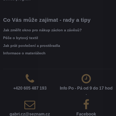
Co Vás může zajímat - rady a tipy
Jak změřit okno pro nákup záclon a závěsů?
Péče o bytový textil
Jak prát povlečení a prostěradla
Informace o materiálech
+420 605 487 193
Info Po - Pá od 9 do 17 hod​
.
gabri​.cz​@seznam​.cz
Facebook