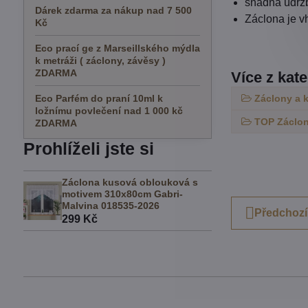
snadná údržb
Dárek zdarma za nákup nad 7 500
Záclona je v
Kč
Eco prací ge z Marseillského mýdla
k metráži ( záclony, závěsy )
ZDARMA
Více z kat
Eco Parfém do praní 10ml k
Záclony a 
ložnímu povlečení nad 1 000 kč
TOP Záclon
ZDARMA
Prohlíželi jste si
Záclona kusová oblouková s
motivem 310x80cm Gabri-
Malvina 018535-2026
Předchozí
299 Kč