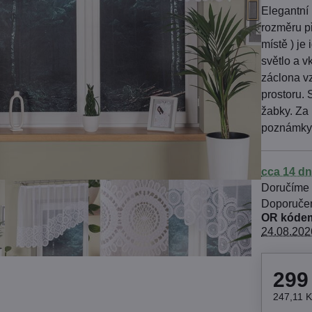
Elegantní
rozměru p
místě ) je 
světlo a v
záclona v
prostoru. 
žabky. Za 
poznámky
cca 14 dn
Doručíme
OR kódem
24.08.202
299
247,11 