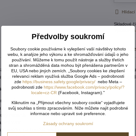
Hlídací
Skladové čí
Výrobce:
G
Předvolby soukromí
Popis
Recenz
Soubory cookie používáme k vylepšení vaší návštěvy tohoto
webu, k analýze jeho výkonu a ke shromažďování údajů o jeho
používání. Můžeme k tomu použít nástroje a služby třetích
stran a shromážděná data mohou být přenášena partnerům v
vá tkanina vyniká jemným vzorem, dlouhou životností a snadnou 
EU, USA nebo jiných zemích. „Soubory cookies ke zlepšení
relevanci reklam využívá služba Google Ads – podrobnosti
je potřebné soukromí. Hodí se do kuchyně, obývacího pokoje, lo
zde
https://business.safety.google/privacy/
nebo Meta –
podrobnosti zde
https://www.facebook.com/privacy/policy/?
ti:
locale=cz-CR
(Facebook, Instagram)."
na – připravená k okamžitému zavěšení
Kliknutím na „Přijmout všechny soubory cookie“ vyjadřujete
končení pro elegantní vzhled
svůj souhlas s tímto zpracováním. Níže můžete najít podrobné
informace nebo upravit své preference.
rový materiál
tivní vzor
Zásady ochrany soukromí
ští světlo, zachovává soukromí