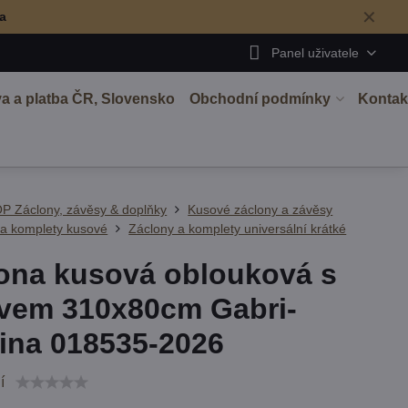
✕
ma
Panel uživatele
a a platba ČR, Slovensko
Obchodní podmínky
Kontak
P Záclony, závěsy & doplňky
Kusové záclony a závěsy
 a komplety kusové
Záclony a komplety universální krátké
ona kusová oblouková s
vem 310x80cm Gabri-
ina 018535-2026
í