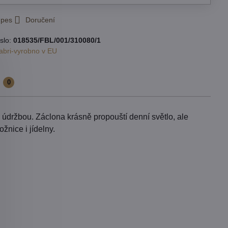
 pes
Doručení
slo:
018535/FBL/001/310080/1
abri-vyrobno v EU
e
0
údržbou. Záclona krásně propouští denní světlo, ale
žnice i jídelny.