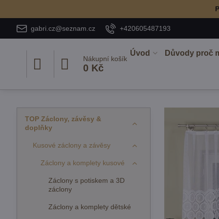
P
gabri.cz@seznam.cz
+420605487193
Úvod
Důvody proč 
Nákupní košík
0 Kč
TOP Záclony, závěsy &
doplňky
Kusové záclony a závěsy
Záclony a komplety kusové
Záclony s potiskem a 3D
záclony
Záclony a komplety dětské