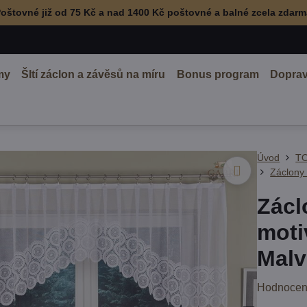
oštovné již od 75 Kč a nad 1400 Kč poštovné a balné zcela zdar
my
ŠItí záclon a závěsů na míru
Bonus program
Doprav
Úvod
TO
Záclony
Zácl
moti
Malv
Hodnocen