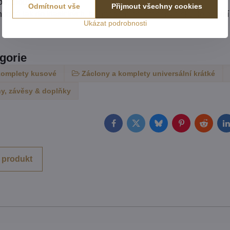
a, dlouhá životnost
Odmítnout vše
Přijmout všechny cookies
hodná jak do klasických, tak moderních interiérů a skvěle dopln
Ukázat podrobnosti
egorie
komplety kusové
Záclony a komplety universální krátké
y, závěsy & doplňky
Facebook
Twitter
Bluesky
Pinterest
Reddit
L
 produkt