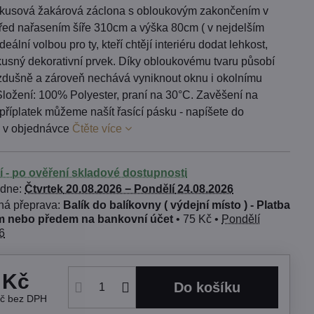
 kusová žakárová záclona s obloukovým zakončením v
řed nařasením šíře 310cm a výška 80cm ( v nejdelším
ideální volbou pro ty, kteří chtějí interiéru dodat lehkost,
kusný dekorativní prvek. Díky obloukovému tvaru působí
zdušně a zároveň nechává vyniknout oknu i okolnímu
Složení: 100% Polyester, praní na 30°C. Zavěšení na
příplatek můžeme našít řasící pásku - napíšete do
 v objednávce
Čtěte více
í - po ověření skladové dostupnosti
 dne:
Čtvrtek
20.08.2026 −
Pondělí
24.08.2026
Balík do balíkovny ( výdejní místo ) - Platba
 nebo předem na bankovní účet
•
75 Kč
•
Pondělí
6
 Kč
Do košíku
Kč
bez DPH