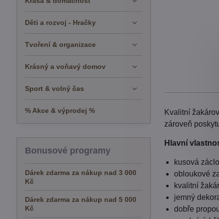
Krása & domácnost
Děti a rozvoj - Hračky
Tvoření & organizace
Krásný a voňavý domov
Sport & volný čas
% Akce & výprodej %
Kvalitní žakáro
zároveň poskytu
Hlavní vlastnos
Bonusové programy
kusová záclo
Dárek zdarma za nákup nad 3 000
obloukové za
Kč
kvalitní žaká
jemný dekora
Dárek zdarma za nákup nad 5 000
Kč
dobře propou