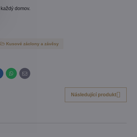
í každý domov.
Kusové záclony a závěsy
inkedIn
WhatsApp
E-
mail
Následující produkt