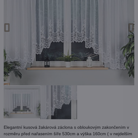
Elegantní kusová žakárová záclona s obloukovým zakončením v
rozměru před nařasením šíře 530cm a výška 160cm ( v nejdelším