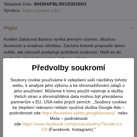
Skladové číslo:
004304/FBL/001/530160/1
Výrobce:
Gabri-vyrobno v EU
Popis
Kvalitní žakárová tkanina vyniká jemným vzorem, dlouhou
životností a snadnou údržbou. Záclona krásně propouští denní
světlo, ale zároveň poskytuje potřebné soukromí. Hodí se do
kuchyně, obývacího pokoje, ložnice i jídelny.
Předvolby soukromí
Hlavní vlastnosti:
Soubory cookie používáme k vylepšení vaší návštěvy tohoto
kusová záclona – připravená k okamžitému zavěšení
webu, k analýze jeho výkonu a ke shromažďování údajů o
obloukové zakončení pro elegantní vzhled
jeho používání. Můžeme k tomu použít nástroje a služby
kvalitní žakárový materiál
třetích stran a shromážděná data mohou být přenášena
jemný dekorativní vzor
partnerům v EU, USA nebo jiných zemích. „Soubory cookies
dobře propouští světlo, zachovává soukromí
ke zlepšení relevanci reklam využívá služba Google Ads –
snadná údržba, dlouhá životnost
podrobnosti zde
https://business.safety.google/privacy/
nebo
Meta – podrobnosti
Záclona je vhodná jak do klasických, tak moderních interiérů a
zde
https://www.facebook.com/privacy/policy/?locale=cz-
skvěle doplní každý domov.
CR
(Facebook, Instagram)."