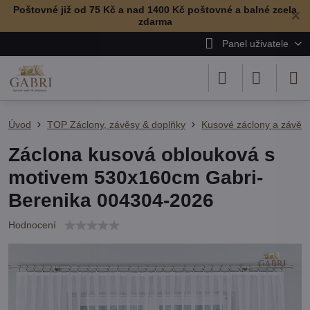
Poštovné již od 75 Kč a nad 1400 Kč poštovné a balné zcela
✕
zdarma
Panel uživatele
Úvod
TOP Záclony, závěsy & doplňky
Kusové záclony a závěs
Záclona kusová oblouková s
motivem 530x160cm Gabri-
Berenika 004304-2026
Hodnocení