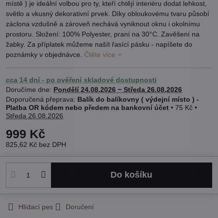
místě ) je ideální volbou pro ty, kteří chtějí interiéru dodat lehkost,
světlo a vkusný dekorativní prvek. Díky obloukovému tvaru působí
záclona vzdušně a zároveň nechává vyniknout oknu i okolnímu
prostoru. Složení: 100% Polyester, praní na 30°C. Zavěšení na
žabky. Za příplatek můžeme našít řasící pásku - napíšete do
poznámky v objednávce.
Čtěte více
cca 14 dní - po ověření skladové dostupnosti
Doručíme dne:
Pondělí
24.08.2026 −
Středa
26.08.2026
Balík do balíkovny ( výdejní místo ) -
Platba OR kódem nebo předem na bankovní účet
•
75 Kč
•
Středa
26.08.2026
999 Kč
825,62 Kč
bez DPH
Do košíku
Hlídací pes
Doručení