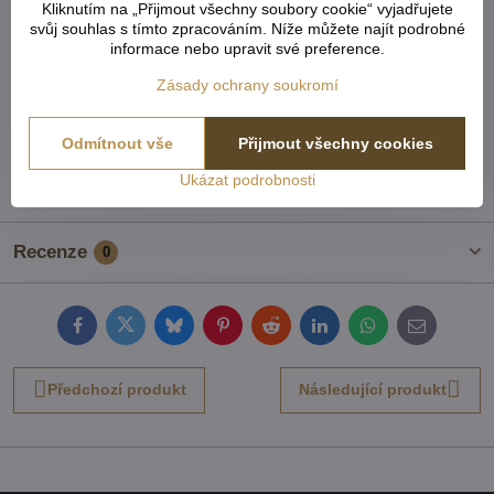
Kliknutím na „Přijmout všechny soubory cookie“ vyjadřujete
svůj souhlas s tímto zpracováním. Níže můžete najít podrobné
Více z kategorie
informace nebo upravit své preference.
Záclony a komplety kusové
Zásady ochrany soukromí
Záclony a komplety universální krátké
Odmítnout vše
Přijmout všechny cookies
Kusové záclony a závěsy
Ukázat podrobnosti
TOP Záclony, závěsy & doplňky
Recenze
0
Facebook
Twitter
Bluesky
Pinterest
Reddit
LinkedIn
WhatsApp
E-
mail
Předchozí produkt
Následující produkt