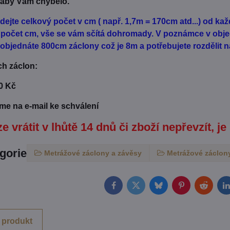
 aby Vám chybělo.
dejte celkový počet v cm ( např. 1,7m = 170cm atd...) od k
ý počet cm, vše se vám sčítá dohromady. V poznámce v obje
. objednáte 800cm záclony což je 8m a potřebujete rozdělit na
ch záclon:
30 Kč
eme na e-mail ke schválení
e vrátit v lhůtě 14 dnů či zboží nepřevzít, je
egorie
Metrážové záclony a závěsy
Metrážové záclony
Facebook
Twitter
Bluesky
Pinterest
Reddit
L
 produkt