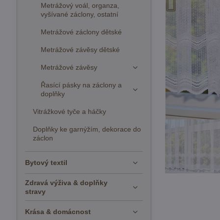
Metrážový voál, organza,
vyšívané záclony, ostatní
Metrážové záclony dětské
Metrážové závěsy dětské
Metrážové závěsy
Řasící pásky na záclony a
doplňky
Vitrážkové tyče a háčky
Doplňky ke garnýžím, dekorace do
záclon
Bytový textil
Zdravá výživa & doplňky
stravy
Krása & domácnost