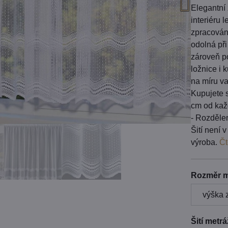
Elegantní
interiéru 
zpracování
odolná při
zároveň p
ložnice i
na míru v
Kupujete s
cm od kaž
- Rozdělen
Šití není 
výroba.
Čt
Rozměr m
Šití metr