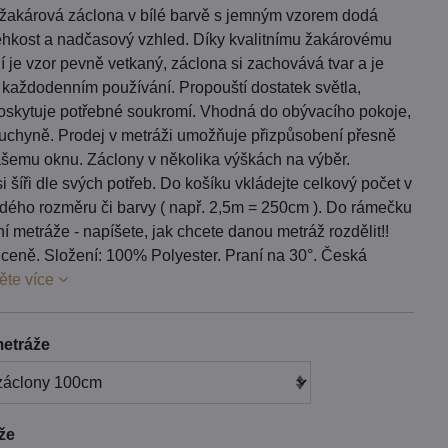
 žakárová záclona v bílé barvě s jemným vzorem dodá
lehkost a nadčasový vzhled. Díky kvalitnímu žakárovému
 je vzor pevně vetkaný, záclona si zachovává tvar a je
 každodenním používání. Propouští dostatek světla,
oskytuje potřebné soukromí. Vhodná do obývacího pokoje,
 kuchyně. Prodej v metráži umožňuje přizpůsobení přesně
ašemu oknu. Záclony v několika výškách na výběr.
i šíři dle svých potřeb. Do košíku vkládejte celkový počet v
dého rozměru či barvy ( např. 2,5m = 250cm ). Do rámečku
í metráže - napíšete, jak chcete danou metráž rozdělit!!
v ceně. Složení: 100% Polyester. Praní na 30°. Česká
ěte více
etráže
áže