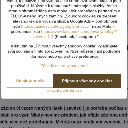
webu, k analýze jeho výkonu a ke shromažďování údajů o jeho
používání. Můžeme k tomu použít nástroje a služby třetích
Hlídací
stran a shromážděná data mohou být přenášena partnerům v
EU, USA nebo jiných zemích. „Soubory cookies ke zlepšení
relevanci reklam využívá služba Google Ads – podrobnosti
Výrobce:
zde
https://business.safety.google/privacy/
nebo Meta –
podrobnosti zde
https://www.facebook.com/privacy/policy/?
locale=cz-CR
(Facebook, Instagram)."
Kliknutím na „Přijmout všechny soubory cookie“ vyjadřujete
Dáre
svůj souhlas s tímto zpracováním. Níže můžete najít podrobné
informace nebo upravit své preference.
Zásady ochrany soukromí
Odmítnout vše
Přijmout všechny cookies
Popis
Recenz
Ukázat podrobnosti
záclon čí vzororvaných látek ( závěsů ) je potřeba počítat 
é platí pro vzor. Nikdy nevíme předem, jak přijde záclona us
ěte více než potřebujete. Metráž nelze vrátit ani vyměnit. 