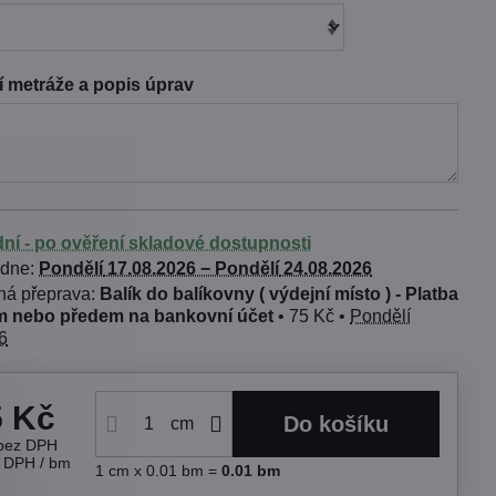
 metráže a popis úprav
dní - po ověření skladové dostupnosti
 dne:
Pondělí
17.08.2026 −
Pondělí
24.08.2026
Balík do balíkovny ( výdejní místo ) - Platba
 nebo předem na bankovní účet
•
75 Kč
•
Pondělí
6
5 Kč
Do košíku
cm
bez DPH
s DPH
/ bm
1
cm
x 0.01 bm =
0.01
bm