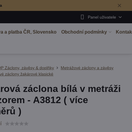
✕
ma
Panel uživatele
a a platba ČR, Slovensko
Obchodní podmínky
Kontak
P Záclony, závěsy & doplňky
Metrážové záclony a závěsy
é záclony žakárové klasické
rová záclona bílá v metráži
zorem - A3812 ( více
ěrů )
í