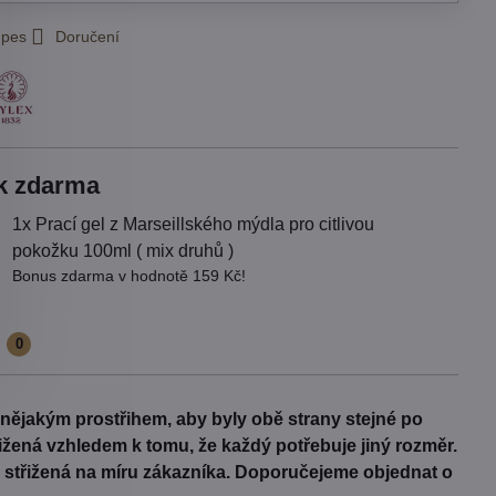
 pes
Doručení
k zdarma
1x Prací gel z Marseillského mýdla pro citlivou
pokožku 100ml ( mix druhů )
Bonus zdarma v hodnotě 159 Kč!
e
0
s nějakým prostřihem, aby byly obě strany stejné po
třižená vzhledem k tomu, že každý potřebuje jiný rozměr.
Je střižená na míru zákazníka. Doporučejeme objednat o