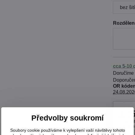
Rozdělení
cca 5-10 
Doručíme
OR kódem
24.08.202
1,2
Předvolby soukromí
1,03 Kč
125 Kč
Soubory cookie používáme k vylepšení vaší návštěvy tohoto