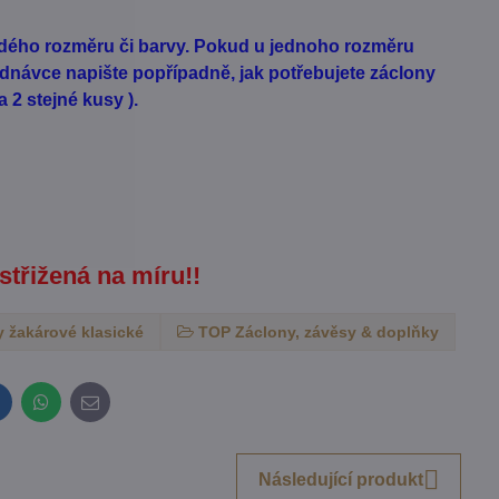
aždého rozměru či barvy. Pokud u jednoho rozměru
dnávce napište popřípadně, jak potřebujete záclony
 2 stejné kusy ).
 střižená na míru!!
 žakárové klasické
TOP Záclony, závěsy & doplňky
inkedIn
WhatsApp
E-
mail
Následující produkt