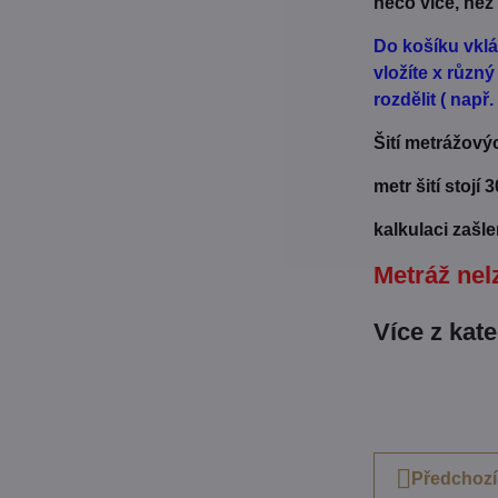
něco více, než
Do košíku vklá
vložíte x různ
rozdělit ( např
Šití metrážový
metr šití stojí 
kalkulaci zašl
Metráž nelz
Více z kat
Předchozí