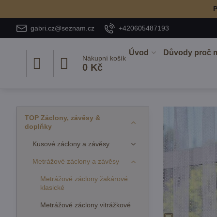
P
gabri.cz@seznam.cz
+420605487193
Úvod
Důvody proč 
Nákupní košík
0 Kč
TOP Záclony, závěsy &
doplňky
Kusové záclony a závěsy
Metrážové záclony a závěsy
Metrážové záclony žakárové
klasické
Metrážové záclony vitrážkové