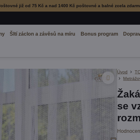
oštovné již od 75 Kč a nad 1400 Kč poštovné a balné zcela zdar
my
ŠItí záclon a závěsů na míru
Bonus program
Doprav
Úvod
TO
Metrážov
Žaká
se v
rozm
Hodnocen