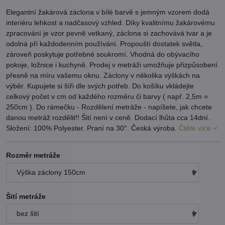
Elegantní žakárová záclona v bílé barvě s jemným vzorem dodá
interiéru lehkost a nadčasový vzhled. Díky kvalitnímu žakárovému
zpracování je vzor pevně vetkaný, záclona si zachovává tvar a je
odolná při každodenním používání. Propouští dostatek světla,
zároveň poskytuje potřebné soukromí. Vhodná do obývacího
pokoje, ložnice i kuchyně. Prodej v metráži umožňuje přizpůsobení
přesně na míru vašemu oknu. Záclony v několika výškách na
výběr. Kupujete si šíři dle svých potřeb. Do košíku vkládejte
celkový počet v cm od každého rozměru či barvy ( např. 2,5m =
250cm ). Do rámečku - Rozdělení metráže - napíšete, jak chcete
danou metráž rozdělit!! Šití není v ceně. Dodací lhůta cca 14dní.
Složení: 100% Polyester. Praní na 30°. Česká výroba.
Čtěte více
Rozměr metráže
Šití metráže