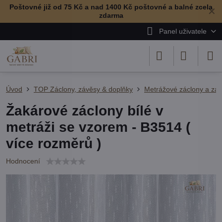
Poštovné již od 75 Kč a nad 1400 Kč poštovné a balné zcela
✕
zdarma
Panel uživatele
Úvod
TOP Záclony, závěsy & doplňky
Metrážové záclony a zá
Žakárové záclony bílé v
metráži se vzorem - B3514 (
více rozměrů )
Hodnocení