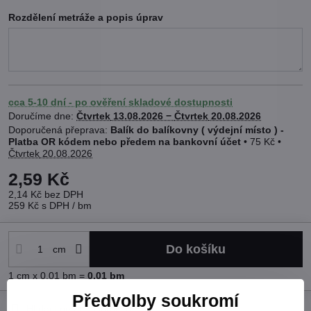
Rozdělení metráže a popis úprav
cca 5-10 dní - po ověření skladové dostupnosti
Doručíme dne:
Čtvrtek
13.08.2026 −
Čtvrtek
20.08.2026
Balík do balíkovny ( výdejní místo ) -
Platba OR kódem nebo předem na bankovní účet
•
75 Kč
•
Čtvrtek
20.08.2026
2,59 Kč
2,14 Kč
bez DPH
259 Kč
s DPH
/ bm
Do košíku
cm
1
cm
x 0.01 bm =
0.01
bm
Předvolby soukromí
Hlídací pes
Doručení