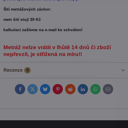
Šití metrážových záclon:
metr šití stojí 30 Kč
kalkulaci zašleme na e-mail ke schválení
Metráž nelze vrátit v lhůtě 14 dnů či zboží
nepřevzít, je střižená na míru!!
Recenze
0
Facebook
Twitter
Bluesky
Pinterest
Reddit
LinkedIn
WhatsApp
E-
mail