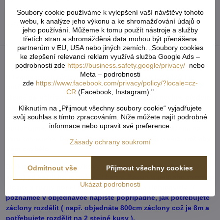
Soubory cookie používáme k vylepšení vaší návštěvy tohoto
webu, k analýze jeho výkonu a ke shromažďování údajů o
Výrobce:
jeho používání. Můžeme k tomu použít nástroje a služby
třetích stran a shromážděná data mohou být přenášena
partnerům v EU, USA nebo jiných zemích. „Soubory cookies
ke zlepšení relevanci reklam využívá služba Google Ads –
Popis
podrobnosti zde
https://business.safety.google/privacy/
nebo
Meta – podrobnosti
U tvarovaných záclon čí vzororvaných látek ( závěsů ) je
zde
https://www.facebook.com/privacy/policy/?locale=cz-
potřeba počítat s nějakým prostřihem, aby byly obě strany
CR
(Facebook, Instagram)."
stejné po ušití a to samé platí pro vzor. Nikdy nevíme předem,
jak přijde záclona ustřižená vzhledem k tomu, že každý
Kliknutím na „Přijmout všechny soubory cookie“ vyjadřujete
svůj souhlas s tímto zpracováním. Níže můžete najít podrobné
potřebuje jiný rozměr. Vždy tedy vezměte více než
informace nebo upravit své preference.
potřebujete. Metráž nelze vrátit ani vyměnit. Je střižená na
míru zákazníka. Doporučejeme objednat o něco více, než aby
Zásady ochrany soukromí
Vám chybělo.
Do košíku vkládejte celkový počet v cm ( např. 1,7m = 170cm
Odmítnout vše
Přijmout všechny cookies
atd...) od každého rozměru či barvy. Pokud u jednoho rozměru
Ukázat podrobnosti
vložíte x různý počet cm, vše se vám sčítá dohromady. V
poznámce v objednávce napište popřípadně, jak potřebujete
záclony rozdělit ( např. objednáte 800cm záclony což je 8m a
potřebujete rozdělit na 2 stejné kusy ).