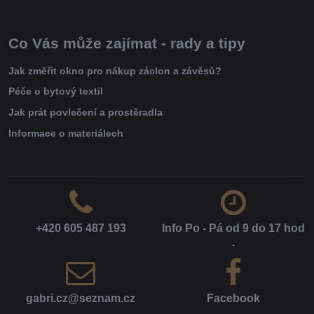
Co Vás může zajímat - rady a tipy
Jak změřit okno pro nákup záclon a závěsů?
Péče o bytový textil
Jak prát povlečení a prostěradla
Informace o materiálech
+420 605 487 193
Info Po - Pá od 9 do 17 hod​
.
gabri​.cz​@seznam​.cz
Facebook