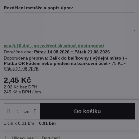
Rozdělení metráže a popis úprav
cca 5-10 dní - po ověření skladové dostupnosti
Doručíme dne:
Pátek
14.08.2026 −
Pátek
21.08.2026
Balík do balíkovny ( výdejní místo ) -
Platba OR kódem nebo předem na bankovní účet
•
75 Kč
•
Pátek
21.08.2026
2,45 Kč
2,02 Kč
bez DPH
245 Kč
s DPH
/ bm
Do košíku
cm
1
cm
x 0.01 bm =
0.01
bm
Hlídací pes
Doručení