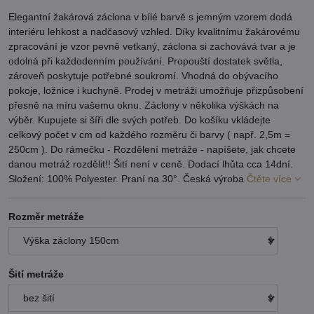
Elegantní žakárová záclona v bílé barvě s jemným vzorem dodá
interiéru lehkost a nadčasový vzhled. Díky kvalitnímu žakárovému
zpracování je vzor pevně vetkaný, záclona si zachovává tvar a je
odolná při každodenním používání. Propouští dostatek světla,
zároveň poskytuje potřebné soukromí. Vhodná do obývacího
pokoje, ložnice i kuchyně. Prodej v metráži umožňuje přizpůsobení
přesně na míru vašemu oknu. Záclony v několika výškách na
výběr. Kupujete si šíři dle svých potřeb. Do košíku vkládejte
celkový počet v cm od každého rozměru či barvy ( např. 2,5m =
250cm ). Do rámečku - Rozdělení metráže - napíšete, jak chcete
danou metráž rozdělit!! Šití není v ceně. Dodací lhůta cca 14dní.
Složení: 100% Polyester. Praní na 30°. Česká výroba
Čtěte více
Rozměr metráže
Šití metráže