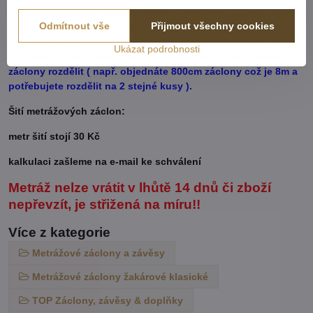
Do košíku vkládejte celkový počet v cm ( např. 1,7m = 170cm
Odmítnout vše
Přijmout všechny cookies
atd...) od každého rozměru či barvy. Pokud u jednoho rozměru
vložíte x různý počet cm, vše se vám sčítá dohromady. V
Ukázat podrobnosti
poznámce v objednávce napište popřípadně, jak potřebujete
záclony rozdělit ( např. objednáte 800cm záclony což je 8m a
potřebujete rozdělit na 2 stejné kusy ).
Šití metrážových záclon:
metr šití stojí 30 Kč
kalkulaci zašleme na e-mail ke schválení
Metráž nelze vrátit v lhůtě 14 dnů či zboží
nepřevzít, je střižená na míru!!
Více z kategorie
Metrážové záclony a závěsy
Metrážové záclony žakárové klasické
TOP Záclony, závěsy & doplňky