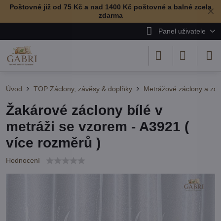
Poštovné již od 75 Kč a nad 1400 Kč poštovné a balné zcela
✕
zdarma
Panel uživatele
Úvod
TOP Záclony, závěsy & doplňky
Metrážové záclony a zá
Žakárové záclony bílé v
metráži se vzorem - A3921 (
více rozměrů )
Hodnocení