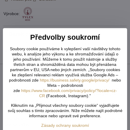
Výrobce:
Dárek zdarma
Předvolby soukromí
1x Prací gel z Marseillského mýdla pro citlivou
Soubory cookie používáme k vylepšení vaší návštěvy tohoto
pokožku 100ml ( mix druhů )
webu, k analýze jeho výkonu a ke shromažďování údajů o
Bonus zdarma v hodnotě 159 Kč!
jeho používání. Můžeme k tomu použít nástroje a služby
třetích stran a shromážděná data mohou být přenášena
partnerům v EU, USA nebo jiných zemích. „Soubory cookies
Popis
ke zlepšení relevanci reklam využívá služba Google Ads –
podrobnosti zde
https://business.safety.google/privacy/
nebo
U tvarovaných záclon čí vzororvaných látek ( závěsů ) je
Meta – podrobnosti
potřeba počítat s nějakým prostřihem, aby byly obě strany
zde
https://www.facebook.com/privacy/policy/?locale=cz-
stejné po ušití a to samé platí pro vzor. Nikdy nevíme předem,
CR
(Facebook, Instagram)."
jak přijde záclona ustřižená vzhledem k tomu, že každý
Kliknutím na „Přijmout všechny soubory cookie“ vyjadřujete
potřebuje jiný rozměr. Vždy tedy vezměte více než
svůj souhlas s tímto zpracováním. Níže můžete najít podrobné
potřebujete. Metráž nelze vrátit ani vyměnit. Je střižená na
informace nebo upravit své preference.
míru zákazníka. Doporučejeme objednat o něco více, než aby
Vám chybělo.
Zásady ochrany soukromí