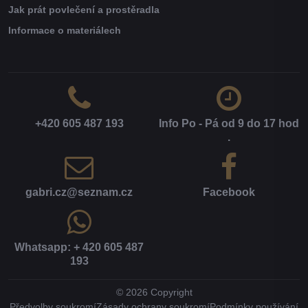
Jak prát povlečení a prostěradla
Informace o materiálech
+420 605 487 193
Info Po - Pá od 9 do 17 hod​
.
gabri​.cz​@seznam​.cz
Facebook
Whatsapp: + 420 605 487
193
©
2026
Copyright
Předvolby soukromí
Zásady ochrany soukromí
Podmínky používání