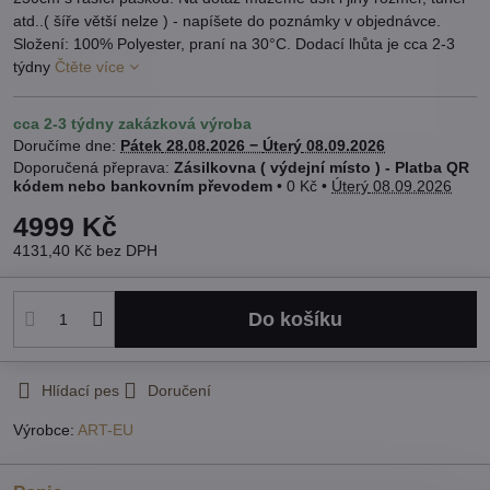
atd..( šíře větší nelze ) - napíšete do poznámky v objednávce.
Složení: 100% Polyester, praní na 30°C. Dodací lhůta je cca 2-3
týdny
Čtěte více
cca 2-3 týdny zakázková výroba
Doručíme dne:
Pátek
28.08.2026 −
Úterý
08.09.2026
Zásilkovna ( výdejní místo ) - Platba QR
kódem nebo bankovním převodem
•
0 Kč
•
Úterý
08.09.2026
4999 Kč
4131,40 Kč
bez DPH
Do košíku
Hlídací pes
Doručení
Výrobce:
ART-EU