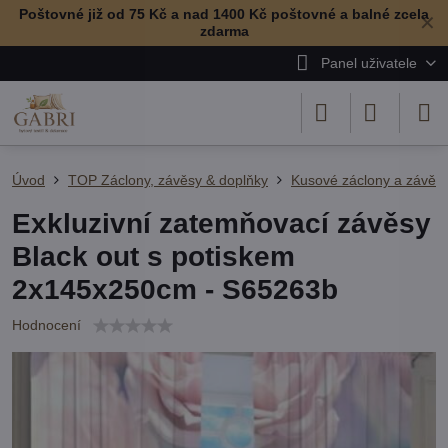
Poštovné již od 75 Kč a nad 1400 Kč poštovné a balné zcela
✕
zdarma
Panel uživatele
Úvod
TOP Záclony, závěsy & doplňky
Kusové záclony a závěs
Exkluzivní zatemňovací závěsy
Black out s potiskem
2x145x250cm - S65263b
Hodnocení