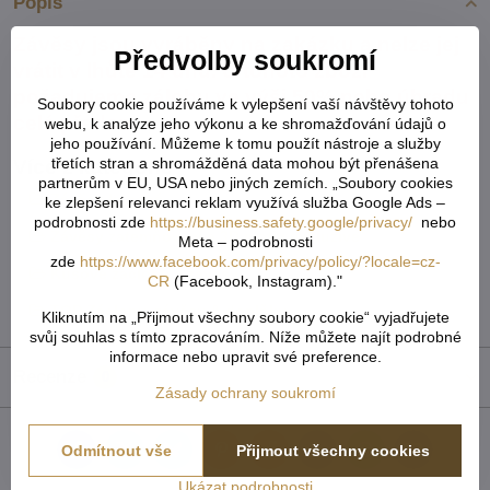
Popis
Závěsy jsou vyráběny na zakázku a nelze jej
Předvolby soukromí
vrátit v lhůtě 14 dnů. U tohoto zboží
požadujeme zálohu ve výši 50% nebo úhradu
Soubory cookie používáme k vylepšení vaší návštěvy tohoto
celé předem.
webu, k analýze jeho výkonu a ke shromažďování údajů o
jeho používání. Můžeme k tomu použít nástroje a služby
třetích stran a shromážděná data mohou být přenášena
Více z kategorie
partnerům v EU, USA nebo jiných zemích. „Soubory cookies
Závěsy kusové
ke zlepšení relevanci reklam využívá služba Google Ads –
podrobnosti zde
https://business.safety.google/privacy/
nebo
Závěsy zatemňovací a 3D motiv exkluzive
Meta – podrobnosti
zde
https://www.facebook.com/privacy/policy/?locale=cz-
Kusové záclony a závěsy
CR
(Facebook, Instagram)."
TOP Záclony, závěsy & doplňky
Kliknutím na „Přijmout všechny soubory cookie“ vyjadřujete
svůj souhlas s tímto zpracováním. Níže můžete najít podrobné
informace nebo upravit své preference.
Recenze
0
Zásady ochrany soukromí
Odmítnout vše
Přijmout všechny cookies
Facebook
Twitter
Bluesky
Pinterest
Reddit
LinkedIn
WhatsApp
E-
mail
Ukázat podrobnosti