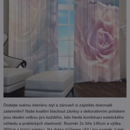
Dodejte svému interiéru styl a zároveň si zajistěte dokonalé
zatemnění! Naše kvalitní blackout závěsy s dekorativním potiskem
jsou ideální volbou pro každého, kdo hledá kombinaci estetického
vzhledu a praktických vlastností. Rozměr 2x šíře 145cm a výška
250cm s řasící páskou. Na dotaz můžeme ušít i jiný rozměr, tunel