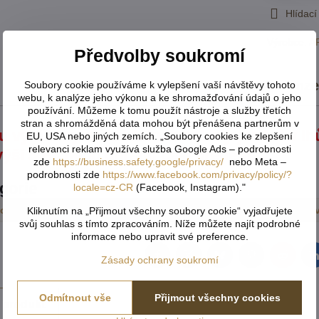
Hlídací
Výrobce:
A
Předvolby soukromí
Popis
Recenz
Soubory cookie používáme k vylepšení vaší návštěvy tohoto
webu, k analýze jeho výkonu a ke shromažďování údajů o jeho
používání. Můžeme k tomu použít nástroje a služby třetích
stran a shromážděná data mohou být přenášena partnerům v
u vyráběny na zakázku a nelze jej vrátit v l
EU, USA nebo jiných zemích. „Soubory cookies ke zlepšení
relevanci reklam využívá služba Google Ads – podrobnosti
výši 50% nebo úhradu celé předem.
zde
https://business.safety.google/privacy/
nebo Meta –
podrobnosti zde
https://www.facebook.com/privacy/policy/?
egorie
locale=cz-CR
(Facebook, Instagram)."
sové
Závěsy zatemňovací a 3D motiv exkluzive
Kusov
Kliknutím na „Přijmout všechny soubory cookie“ vyjadřujete
svůj souhlas s tímto zpracováním. Níže můžete najít podrobné
informace nebo upravit své preference.
Facebook
Twitter
Bluesky
Pinterest
Reddit
L
Zásady ochrany soukromí
Odmítnout vše
Přijmout všechny cookies
 produkt