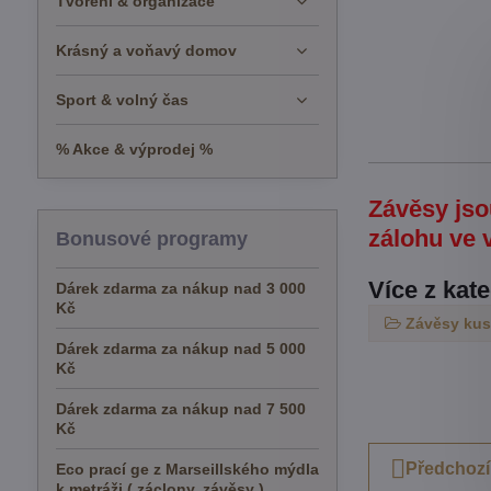
Tvoření & organizace
Krásný a voňavý domov
Sport & volný čas
% Akce & výprodej %
Závěsy jso
zálohu ve 
Bonusové programy
Více z kat
Dárek zdarma za nákup nad 3 000
Kč
Závěsy ku
Dárek zdarma za nákup nad 5 000
Kč
Dárek zdarma za nákup nad 7 500
Kč
Předchozí
Eco prací ge z Marseillského mýdla
k metráži ( záclony, závěsy )