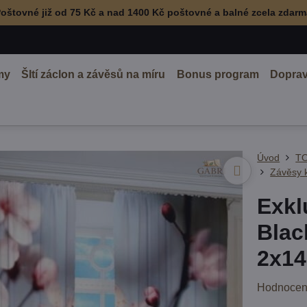
oštovné již od 75 Kč a nad 1400 Kč poštovné a balné zcela zdar
my
ŠItí záclon a závěsů na míru
Bonus program
Doprav
Úvod
TO
Závěsy 
Exkl
Blac
2x14
Hodnocen