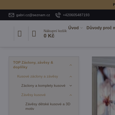
P
gabri.cz@seznam.cz
+420605487193
Úvod
Důvody proč 
Nákupní košík
0 Kč
TOP Záclony, závěsy &
doplňky
Kusové záclony a závěsy
Záclony a komplety kusové
Závěsy kusové
Závěsy dětské kusové a 3D
motiv