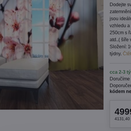
Dodejte sv
zatemnění
jsou ideá
vzhledu a 
250cm s řa
atd..( šíř
Složení: 1
týdny.
Čtě
cca 2-3 t
Doručíme
kódem n
499
4131,40