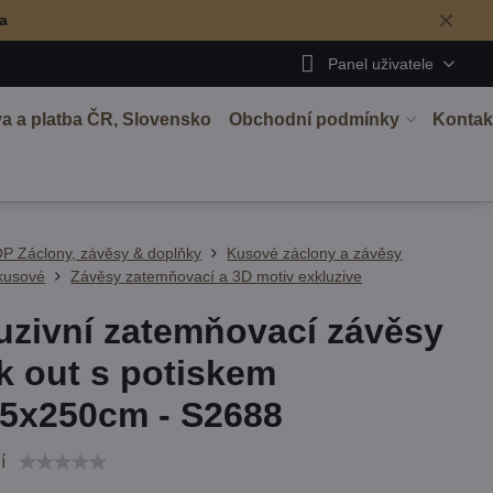
✕
ma
Panel uživatele
a a platba ČR, Slovensko
Obchodní podmínky
Kontak
P Záclony, závěsy & doplňky
Kusové záclony a závěsy
kusové
Závěsy zatemňovací a 3D motiv exkluzive
uzivní zatemňovací závěsy
k out s potiskem
5x250cm - S2688
í