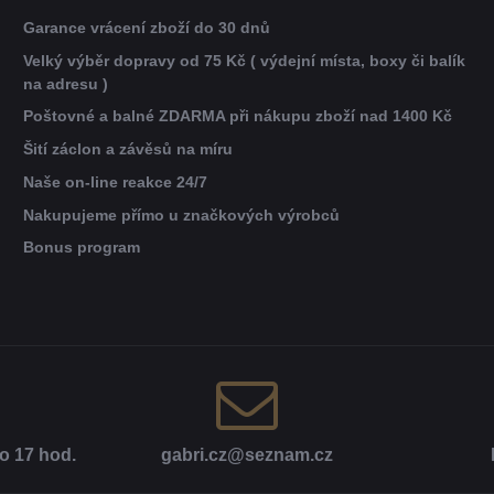
Garance vrácení zboží do 30 dnů
Velký výběr dopravy od 75 Kč ( výdejní místa, boxy či balík
na adresu )
Poštovné a balné ZDARMA při nákupu zboží nad 1400 Kč
Šití záclon a závěsů na míru
Naše on-line reakce 24/7
Nakupujeme přímo u značkových výrobců
Bonus program
o 17 hod​.
gabri​.cz​@seznam​.cz