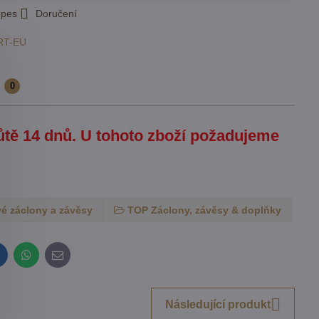
 pes
Doručení
RT-EU
e
0
hůtě 14 dnů. U tohoto zboží požadujeme
é záclony a závěsy
TOP Záclony, závěsy & doplňky
inkedIn
WhatsApp
E-
mail
Následující produkt