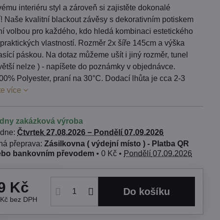
ému interiéru styl a zároveň si zajistěte dokonalé
! Naše kvalitní blackout závěsy s dekorativním potiskem
lní volbou pro každého, kdo hledá kombinaci estetického
praktických vlastností. Rozměr 2x šíře 145cm a výška
sící páskou. Na dotaz můžeme ušít i jiný rozměr, tunel
e větší nelze ) - napíšete do poznámky v objednávce.
00% Polyester, praní na 30°C. Dodací lhůta je cca 2-3
te více
ýdny zakázková výroba
 dne:
Čtvrtek
27.08.2026 −
Pondělí
07.09.2026
Zásilkovna ( výdejní místo ) - Platba QR
ebo bankovním převodem
•
0 Kč
•
Pondělí
07.09.2026
9 Kč
Do košíku
 Kč
bez DPH