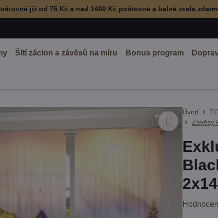
oštovné již od 75 Kč a nad 1400 Kč poštovné a balné zcela zdar
my
ŠItí záclon a závěsů na míru
Bonus program
Doprav
Úvod
TO
Závěsy 
Exkl
Blac
2x14
Hodnocen