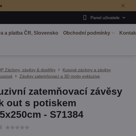
✕
ma
Panel uživatele
a a platba ČR, Slovensko
Obchodní podmínky
Kontak
P Záclony, závěsy & doplňky
Kusové záclony a závěsy
kusové
Závěsy zatemňovací a 3D motiv exkluzive
uzivní zatemňovací závěsy
k out s potiskem
5x250cm - S71384
í