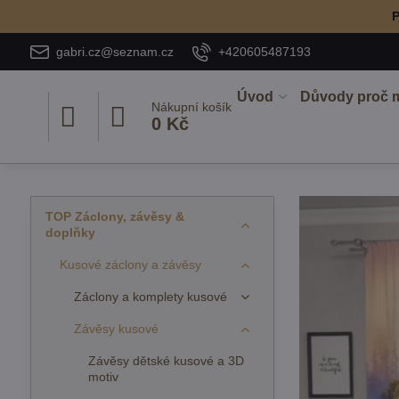
P
gabri.cz@seznam.cz
+420605487193
Úvod
Důvody proč 
Nákupní košík
0 Kč
TOP Záclony, závěsy &
doplňky
Kusové záclony a závěsy
Záclony a komplety kusové
Závěsy kusové
Závěsy dětské kusové a 3D
motiv