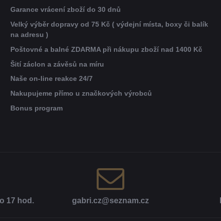
Garance vrácení zboží do 30 dnů
Velký výběr dopravy od 75 Kč ( výdejní místa, boxy či balík
na adresu )
Poštovné a balné ZDARMA při nákupu zboží nad 1400 Kč
Šití záclon a závěsů na míru
Naše on-line reakce 24/7
Nakupujeme přímo u značkových výrobců
Bonus program
o 17 hod​.
gabri​.cz​@seznam​.cz