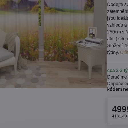
Dodejte sv
zatemnění
jsou ideá
vzhledu a 
250cm s řa
atd..( šíř
Složení: 1
týdny.
Čtě
cca 2-3 t
Doručíme
kódem n
499
4131,40