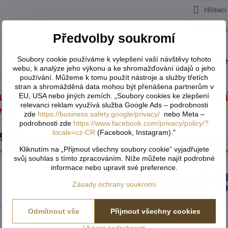
Hlídací
Výrobce:
A
Předvolby soukromí
Soubory cookie používáme k vylepšení vaší návštěvy tohoto
Popis
Recenz
webu, k analýze jeho výkonu a ke shromažďování údajů o jeho
používání. Můžeme k tomu použít nástroje a služby třetích
stran a shromážděná data mohou být přenášena partnerům v
u vyráběny na zakázku a nelze jej vrátit v l
EU, USA nebo jiných zemích. „Soubory cookies ke zlepšení
relevanci reklam využívá služba Google Ads – podrobnosti
výši 50% nebo úhradu celé předem.
zde
https://business.safety.google/privacy/
nebo Meta –
podrobnosti zde
https://www.facebook.com/privacy/policy/?
locale=cz-CR
(Facebook, Instagram)."
egorie
Kliknutím na „Přijmout všechny soubory cookie“ vyjadřujete
sové
Závěsy zatemňovací a 3D motiv exkluzive
Kusov
svůj souhlas s tímto zpracováním. Níže můžete najít podrobné
informace nebo upravit své preference.
Zásady ochrany soukromí
Facebook
Twitter
Bluesky
Pinterest
Reddit
L
Odmítnout vše
Přijmout všechny cookies
 produkt
Ukázat podrobnosti