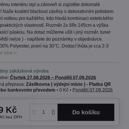
ému interiéru styl a zároveň si zajistěte dokonalé
! Naše kvalitní blackout závěsy s dekorativním potiskem
lní volbou pro každého, kdo hledá kombinaci estetického
praktických vlastností. Rozměr 2x šíře 145cm a výška
sící páskou. Na dotaz můžeme ušít i jiný rozměr, tunel
e větší nelze ) - napíšete do poznámky v objednávce.
00% Polyester, praní na 30°C. Dodací lhůta je cca 2-3
te více
ýdny zakázková výroba
 dne:
Čtvrtek
27.08.2026 −
Pondělí
07.09.2026
Zásilkovna ( výdejní místo ) - Platba QR
ebo bankovním převodem
•
0 Kč
•
Pondělí
07.09.2026
9 Kč
Do košíku
 Kč
bez DPH