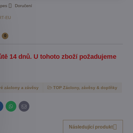
 pes
Doručení
RT-EU
e
0
hůtě 14 dnů. U tohoto zboží požadujeme
é záclony a závěsy
TOP Záclony, závěsy & doplňky
inkedIn
WhatsApp
E-
mail
Následující produkt