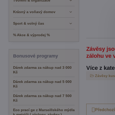
Tvoření & organizace
Krásný a voňavý domov
Sport & volný čas
% Akce & výprodej %
Závěsy jso
zálohu ve 
Bonusové programy
Více z kat
Dárek zdarma za nákup nad 3 000
Kč
Závěsy ku
Dárek zdarma za nákup nad 5 000
Kč
Dárek zdarma za nákup nad 7 500
Kč
Předchozí
Eco prací ge z Marseillského mýdla
k metráži ( záclony, závěsy )