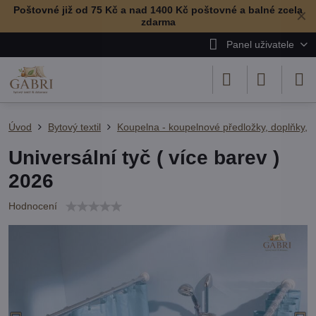
Poštovné již od 75 Kč a nad 1400 Kč poštovné a balné zcela
✕
zdarma
Panel uživatele
Úvod
Bytový textil
Koupelna - koupelnové předložky, doplňky, r
Universální tyč ( více barev )
2026
Hodnocení