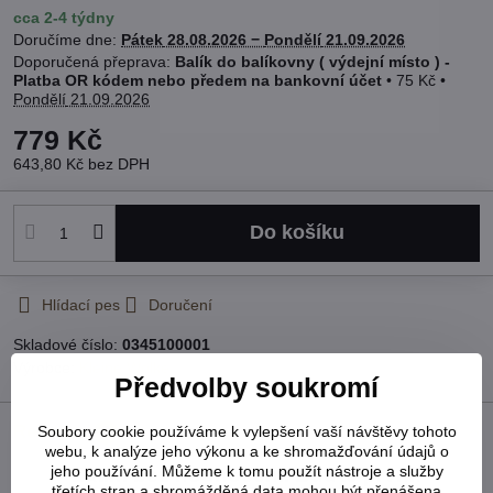
cca 2-4 týdny
Doručíme dne:
Pátek
28.08.2026 −
Pondělí
21.09.2026
Balík do balíkovny ( výdejní místo ) -
Platba OR kódem nebo předem na bankovní účet
•
75 Kč
•
Pondělí
21.09.2026
779 Kč
643,80 Kč
bez DPH
Do košíku
Hlídací pes
Doručení
Skladové číslo:
0345100001
Výrobce:
Kleine Wolke
Předvolby soukromí
Recenze
Soubory cookie používáme k vylepšení vaší návštěvy tohoto
0
webu, k analýze jeho výkonu a ke shromažďování údajů o
jeho používání. Můžeme k tomu použít nástroje a služby
Zatím bez hodnocení. Buďte první!
třetích stran a shromážděná data mohou být přenášena