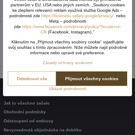
partnerům v EU, USA nebo jiných zemích. „Soubory cookies
Přidat recenzi
ke zlepšení relevanci reklam využívá služba Google Ads –
podrobnosti zde
https://business.safety.google/privacy/
nebo
Meta – podrobnosti
zde
https://www.facebook.com/privacy/policy/?locale=cz-
CR
(Facebook, Instagram)."
Facebook
Twitter
Bluesky
Pinterest
Reddit
LinkedIn
WhatsApp
E-
mail
Kliknutím na „Přijmout všechny soubory cookie“ vyjadřujete
svůj souhlas s tímto zpracováním. Níže můžete najít podrobné
Předchozí produkt
Následující produkt
informace nebo upravit své preference.
Zásady ochrany soukromí
Odmítnout vše
Přijmout všechny cookies
Ukázat podrobnosti
Naše společnost
Jak to všechno začalo
Obchodní podmínky
Odstoupení od smlouvy
Nevyzvednutá objednávka na dobírku