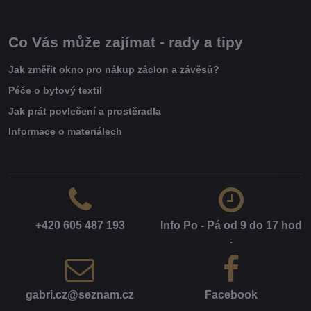
Co Vás může zajímat - rady a tipy
Jak změřit okno pro nákup záclon a závěsů?
Péče o bytový textil
Jak prát povlečení a prostěradla
Informace o materiálech
+420 605 487 193
Info Po - Pá od 9 do 17 hod​
.
gabri​.cz​@seznam​.cz
Facebook