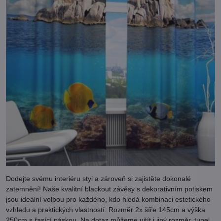
Dodejte svému interiéru styl a zároveň si zajistěte dokonalé
zatemnění! Naše kvalitní blackout závěsy s dekorativním potiskem
jsou ideální volbou pro každého, kdo hledá kombinaci estetického
vzhledu a praktických vlastností. Rozměr 2x šíře 145cm a výška
250cm s řasící páskou. Na dotaz můžeme ušít i jiný rozměr, tunel