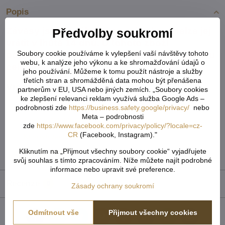
Popis
Závěsy jsou vyráběny na zakázku a nelze jej
Předvolby soukromí
vrátit v lhůtě 14 dnů. U tohoto zboží
Soubory cookie používáme k vylepšení vaší návštěvy tohoto
požadujeme zálohu ve výši 50% nebo úhradu
webu, k analýze jeho výkonu a ke shromažďování údajů o
celé předem.
jeho používání. Můžeme k tomu použít nástroje a služby
třetích stran a shromážděná data mohou být přenášena
Více z kategorie
partnerům v EU, USA nebo jiných zemích. „Soubory cookies
ke zlepšení relevanci reklam využívá služba Google Ads –
Závěsy kusové
podrobnosti zde
https://business.safety.google/privacy/
nebo
Meta – podrobnosti
Závěsy zatemňovací a 3D motiv exkluzive
zde
https://www.facebook.com/privacy/policy/?locale=cz-
CR
(Facebook, Instagram)."
Kusové záclony a závěsy
Kliknutím na „Přijmout všechny soubory cookie“ vyjadřujete
TOP Záclony, závěsy & doplňky
svůj souhlas s tímto zpracováním. Níže můžete najít podrobné
informace nebo upravit své preference.
Recenze
0
Zásady ochrany soukromí
Odmítnout vše
Přijmout všechny cookies
Facebook
Twitter
Bluesky
Pinterest
Reddit
LinkedIn
WhatsApp
E-