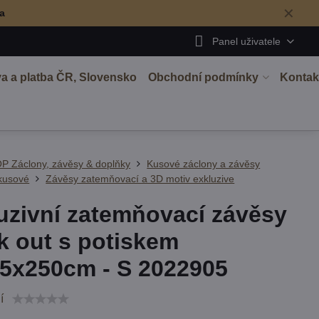
✕
ma
Panel uživatele
a a platba ČR, Slovensko
Obchodní podmínky
Kontak
P Záclony, závěsy & doplňky
Kusové záclony a závěsy
kusové
Závěsy zatemňovací a 3D motiv exkluzive
uzivní zatemňovací závěsy
k out s potiskem
5x250cm - S 2022905
í