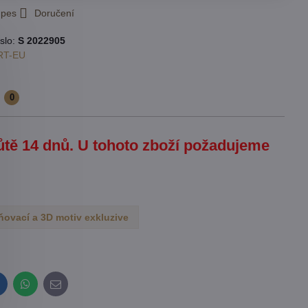
 pes
Doručení
slo:
S 2022905
RT-EU
e
0
hůtě 14 dnů. U tohoto zboží požadujeme
ovací a 3D motiv exkluzive
inkedIn
WhatsApp
E-
mail