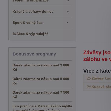
Tvoření & organizace
Krásný a voňavý domov
Sport & volný čas
% Akce & výprodej %
Závěsy jso
Bonusové programy
zálohu ve 
Dárek zdarma za nákup nad 3 000
Kč
Více z kat
Závěsy ku
Dárek zdarma za nákup nad 5 000
Kč
Kusové zác
Dárek zdarma za nákup nad 7 500
Kč
Eco prací ge z Marseillského mýdla
k metráži ( záclony, závěsy )