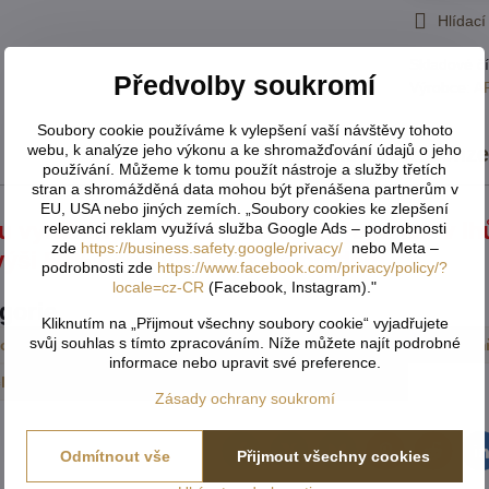
Hlídací
Skladové čí
Předvolby soukromí
Výrobce:
A
Soubory cookie používáme k vylepšení vaší návštěvy tohoto
webu, k analýze jeho výkonu a ke shromažďování údajů o jeho
Popis
Recenz
používání. Můžeme k tomu použít nástroje a služby třetích
stran a shromážděná data mohou být přenášena partnerům v
EU, USA nebo jiných zemích. „Soubory cookies ke zlepšení
u vyráběny na zakázku a nelze jej vrátit v l
relevanci reklam využívá služba Google Ads – podrobnosti
zde
https://business.safety.google/privacy/
nebo Meta –
výši 50% nebo úhradu celé předem.
podrobnosti zde
https://www.facebook.com/privacy/policy/?
locale=cz-CR
(Facebook, Instagram)."
egorie
Kliknutím na „Přijmout všechny soubory cookie“ vyjadřujete
svůj souhlas s tímto zpracováním. Níže můžete najít podrobné
sové
Závěsy dětské kusové a 3D motiv
Závěsy zatemň
informace nebo upravit své preference.
lony a závěsy
TOP Záclony, závěsy & doplňky
Zásady ochrany soukromí
Odmítnout vše
Přijmout všechny cookies
Facebook
Twitter
Bluesky
Pinterest
Reddit
L