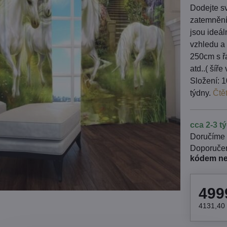
Dodejte sv
zatemnění
jsou ideá
vzhledu a 
250cm s řa
atd..( šíř
Složení: 1
týdny.
Čtě
cca 2-3 t
Doručíme
kódem n
499
4131,40