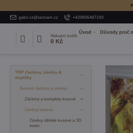
P
gabri.cz@seznam.cz
+420605487193
Úvod
Důvody proč 
Nákupní košík
0 Kč
TOP Záclony, závěsy &
doplňky
Kusové záclony a závěsy
Záclony a komplety kusové
Závěsy kusové
Závěsy dětské kusové a 3D
motiv