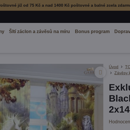
oštovné již od 75 Kč a nad 1400 Kč poštovné a balné zcela zdar
my
ŠItí záclon a závěsů na míru
Bonus program
Doprav
Úvod
TO
Závěsy 
Exkl
Blac
2x14
Hodnocen