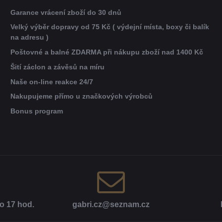
Garance vrácení zboží do 30 dnů
Velký výběr dopravy od 75 Kč ( výdejní místa, boxy či balík
na adresu )
Poštovné a balné ZDARMA při nákupu zboží nad 1400 Kč
Šití záclon a závěsů na míru
Naše on-line reakce 24/7
Nakupujeme přímo u značkových výrobců
Bonus program
o 17 hod​.
gabri​.cz​@seznam​.cz