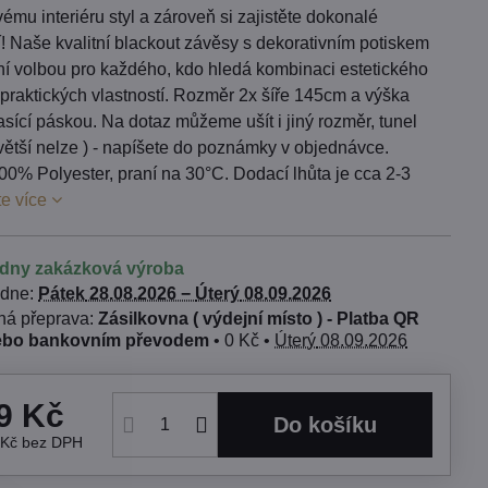
ému interiéru styl a zároveň si zajistěte dokonalé
! Naše kvalitní blackout závěsy s dekorativním potiskem
lní volbou pro každého, kdo hledá kombinaci estetického
praktických vlastností. Rozměr 2x šíře 145cm a výška
sící páskou. Na dotaz můžeme ušít i jiný rozměr, tunel
e větší nelze ) - napíšete do poznámky v objednávce.
00% Polyester, praní na 30°C. Dodací lhůta je cca 2-3
te více
ýdny zakázková výroba
 dne:
Pátek
28.08.2026 −
Úterý
08.09.2026
Zásilkovna ( výdejní místo ) - Platba QR
ebo bankovním převodem
•
0 Kč
•
Úterý
08.09.2026
9 Kč
Do košíku
 Kč
bez DPH