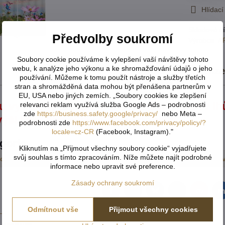
Hlídací
Skladové čí
Předvolby soukromí
Výrobce:
A
Soubory cookie používáme k vylepšení vaší návštěvy tohoto
webu, k analýze jeho výkonu a ke shromažďování údajů o jeho
Popis
Recenz
používání. Můžeme k tomu použít nástroje a služby třetích
stran a shromážděná data mohou být přenášena partnerům v
EU, USA nebo jiných zemích. „Soubory cookies ke zlepšení
u vyráběny na zakázku a nelze jej vrátit v l
relevanci reklam využívá služba Google Ads – podrobnosti
zde
https://business.safety.google/privacy/
nebo Meta –
výši 50% nebo úhradu celé předem.
podrobnosti zde
https://www.facebook.com/privacy/policy/?
locale=cz-CR
(Facebook, Instagram)."
egorie
Kliknutím na „Přijmout všechny soubory cookie“ vyjadřujete
svůj souhlas s tímto zpracováním. Níže můžete najít podrobné
sové
Závěsy zatemňovací a 3D motiv exkluzive
Kusov
informace nebo upravit své preference.
Zásady ochrany soukromí
Facebook
Twitter
Bluesky
Pinterest
Reddit
L
Odmítnout vše
Přijmout všechny cookies