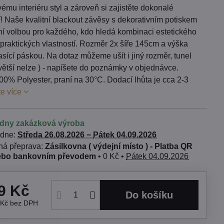
ému interiéru styl a zároveň si zajistěte dokonalé
! Naše kvalitní blackout závěsy s dekorativním potiskem
lní volbou pro každého, kdo hledá kombinaci estetického
praktických vlastností. Rozměr 2x šíře 145cm a výška
sící páskou. Na dotaz můžeme ušít i jiný rozměr, tunel
e větší nelze ) - napíšete do poznámky v objednávce.
00% Polyester, praní na 30°C. Dodací lhůta je cca 2-3
te více
ýdny zakázková výroba
 dne:
Středa
26.08.2026 −
Pátek
04.09.2026
Zásilkovna ( výdejní místo ) - Platba QR
ebo bankovním převodem
•
0 Kč
•
Pátek
04.09.2026
9 Kč
Do košíku
 Kč
bez DPH