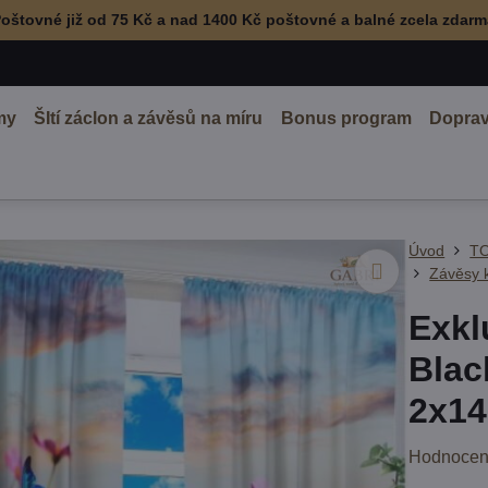
oštovné již od 75 Kč a nad 1400 Kč poštovné a balné zcela zdar
my
ŠItí záclon a závěsů na míru
Bonus program
Doprav
Úvod
TO
Závěsy 
Exkl
Blac
2x14
Hodnocen