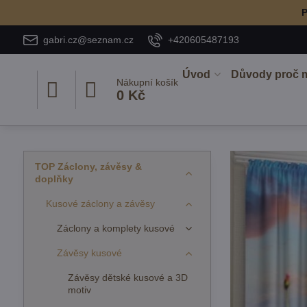
P
gabri.cz@seznam.cz
+420605487193
Úvod
Důvody proč 
Nákupní košík
0 Kč
TOP Záclony, závěsy &
doplňky
Kusové záclony a závěsy
Záclony a komplety kusové
Závěsy kusové
Závěsy dětské kusové a 3D
motiv