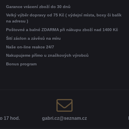
Garance vrácení zboží do 30 dnů
Velký výběr dopravy od 75 Kč ( výdejní místa, boxy či balík
na adresu )
Poštovné a balné ZDARMA při nákupu zboží nad 1400 Kč
Šití záclon a závěsů na míru
Naše on-line reakce 24/7
Nakupujeme přímo u značkových výrobců
Bonus program
o 17 hod​.
gabri​.cz​@seznam​.cz