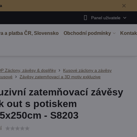
✕
ma
Panel uživatele
a a platba ČR, Slovensko
Obchodní podmínky
Kontak
P Záclony, závěsy & doplňky
Kusové záclony a závěsy
kusové
Závěsy zatemňovací a 3D motiv exkluzive
uzivní zatemňovací závěsy
k out s potiskem
5x250cm - S8203
í