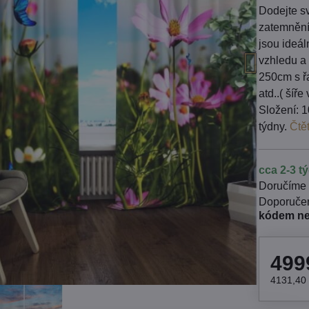
Dodejte sv
zatemnění
jsou ideá
vzhledu a 
250cm s řa
atd..( šíř
Složení: 1
týdny.
Čtě
cca 2-3 t
Doručíme
kódem n
499
4131,40