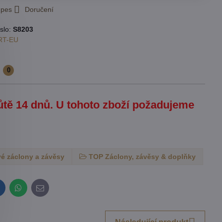
 pes
Doručení
slo:
S8203
RT-EU
e
0
hůtě 14 dnů. U tohoto zboží požadujeme
é záclony a závěsy
TOP Záclony, závěsy & doplňky
inkedIn
WhatsApp
E-
mail