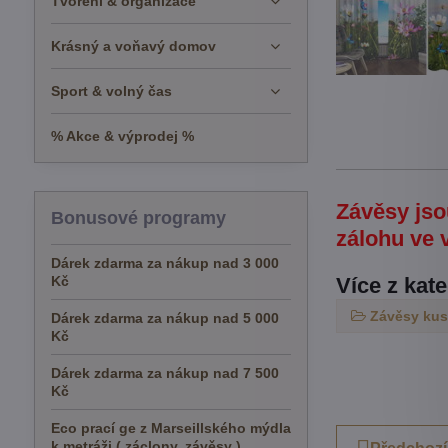
Tvoření & organizace
Krásný a voňavý domov
Sport & volný čas
% Akce & výprodej %
Závěsy jso
Bonusové programy
zálohu ve 
Dárek zdarma za nákup nad 3 000
Kč
Více z kat
Závěsy ku
Dárek zdarma za nákup nad 5 000
Kč
Dárek zdarma za nákup nad 7 500
Kč
Eco prací ge z Marseillského mýdla
k metráži ( záclony, závěsy )