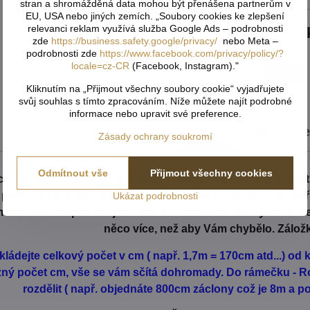
stran a shromážděná data mohou být přenášena partnerům v
EU, USA nebo jiných zemích. „Soubory cookies ke zlepšení
relevanci reklam využívá služba Google Ads – podrobnosti
Dáre
zde
https://business.safety.google/privacy/
nebo Meta –
podrobnosti zde
https://www.facebook.com/privacy/policy/?
locale=cz-CR
(Facebook, Instagram)."
Kliknutím na „Přijmout všechny soubory cookie“ vyjadřujete
svůj souhlas s tímto zpracováním. Níže můžete najít podrobné
informace nebo upravit své preference.
Popis
Recenz
Zásady ochrany soukromí
Odmítnout vše
Přijmout všechny cookies
h záclon čí vzororvaných látek ( závěsů ) je potřeba počíta
é platí pro vzor. Nikdy nevíme předem, jak přijde záclona us
Ukázat podrobnosti
ěte více než potřebujete. Metráž nelze vrátit ani vyměnit. 
něco více, než aby Vám chybělo. Zálož
kládejte celkový počet v cm ( např. 1,7m = 170cm atd...) o
ůzný počet cm, vše se vám sčítá dohromady. Do rámečku - Ro
rozdělit ( např. objednáte 800cm záclony což je 8m a pot