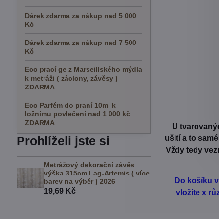
Dárek zdarma za nákup nad 5 000
Kč
Dárek zdarma za nákup nad 7 500
Kč
Eco prací ge z Marseillského mýdla
k metráži ( záclony, závěsy )
ZDARMA
Eco Parfém do praní 10ml k
ložnímu povlečení nad 1 000 kč
ZDARMA
U tvarovanýc
ušití a to sam
Prohlíželi jste si
Vždy tedy vezm
Metrážový dekorační závěs
výška 315cm Lag-Artemis ( více
Do košíku v
barev na výběr ) 2026
19,69 Kč
vložíte x r