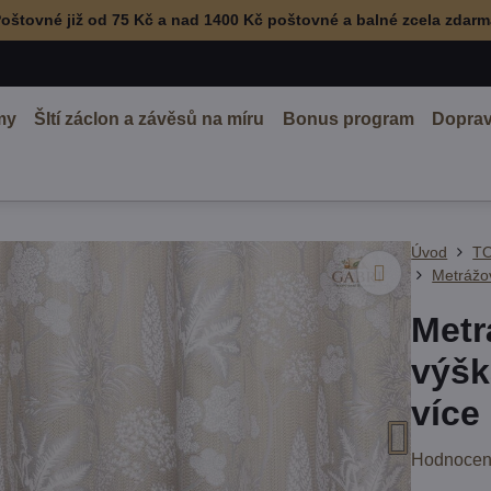
oštovné již od 75 Kč a nad 1400 Kč poštovné a balné zcela zdar
my
ŠItí záclon a závěsů na míru
Bonus program
Doprav
Úvod
TO
Metrážo
Metr
výšk
více
Hodnocen