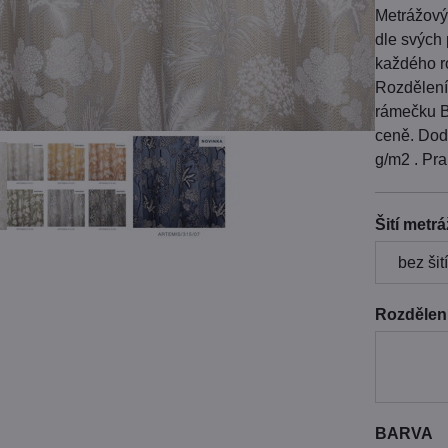
Metrážový
dle svých 
každého r
Rozdělení 
rámečku BA
ceně. Dod
g/m2 . Pr
Šití metr
Rozdělení
BARVA