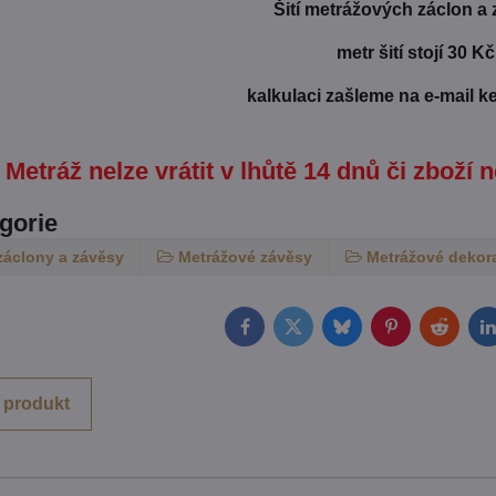
Šití metrážových záclon a
metr šití stojí 30 Kč
kalkulaci zašleme na e-mail k
Metráž nelze vrátit v lhůtě 14 dnů či zboží n
egorie
záclony a závěsy
Metrážové závěsy
Metrážové dekor
Facebook
Twitter
Bluesky
Pinterest
Reddit
L
 produkt