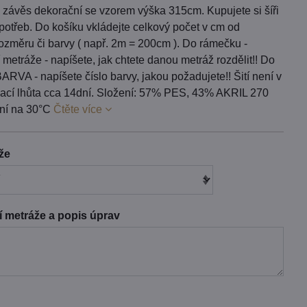
 závěs dekorační se vzorem výška 315cm. Kupujete si šíři
potřeb. Do košíku vkládejte celkový počet v cm od
ozměru či barvy ( např. 2m = 200cm ). Do rámečku -
metráže - napíšete, jak chtete danou metráž rozdělit!! Do
RVA - napíšete číslo barvy, jakou požadujete!! Šití není v
ací lhůta cca 14dní. Složení: 57% PES, 43% AKRIL 270
aní na 30°C
Čtěte více
áže
 metráže a popis úprav