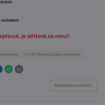
 závěsů:
e schválení
epřevzít, je střižená na míru!!
ační závěsy
TOP Záclony, závěsy & doplňky
inkedIn
WhatsApp
E-
mail
Následující produkt