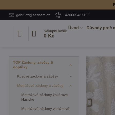
P
gabri.cz@seznam.cz
+420605487193
Úvod
Důvody proč 
Nákupní košík
0 Kč
TOP Záclony, závěsy &
doplňky
Kusové záclony a závěsy
Metrážové záclony a závěsy
Metrážové záclony žakárové
klasické
Metrážové záclony vitrážkové