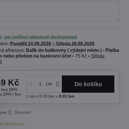
í - po ověření skladové dostupnosti
 dne:
Pondělí
24.08.2026 −
Středa
26.08.2026
Balík do balíkovny ( výdejní místo ) - Platba
 nebo předem na bankovní účet
•
75 Kč
•
Středa
6
69 Kč
Do košíku
cm
č
bez DPH
s DPH
/ bm
1
cm
x 0.01 bm =
0.01
bm
 pes
Doručení
GT-Maďarsko