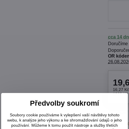
cca 14 dn
Doručíme
OR kódem
26.08.202
19,
16,27 K
1969 Kč
Předvolby soukromí
Hlídací
Soubory cookie používáme k vylepšení vaší návštěvy tohoto
webu, k analýze jeho výkonu a ke shromažďování údajů o jeho
Výrobce:
L
používání. Můžeme k tomu použít nástroje a služby třetích