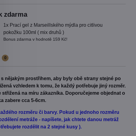
k zdarma
1x Prací gel z Marseillského mýdla pro citlivou
pokožku 100ml ( mix druhů )
Bonus zdarma v hodnotě 159 Kč!
e
0
t s nějakým prostřihem, aby byly obě strany stejné po
třižená vzhledem k tomu, že každý potřebuje jiný rozměr.
Je střižená na míru zákazníka. Doporučejeme objednat o
ka zabere cca 5-6cm.
d každého rozměru či barvy. Pokud u jednoho rozměru
zdělení metráže - napíšete, jak chtete danou metráž
řebujete rozdělit na 2 stejné kusy ).