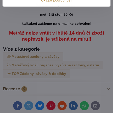
Ukázat podrobnosti
Šití metrážových záclon:
metr šití stojí 30 Kč
kalkulaci zašleme na e-mail ke schválení
Metráž nelze vrátit v lhůtě 14 dnů či zboží
nepřevzít, je střižená na míru!!
Více z kategorie
Metrážové záclony a závěsy
Metrážový voál, organza, vyšívané záclony, ostatní
TOP Záclony, závěsy & doplňky
Recenze
0
Facebook
Twitter
Bluesky
Pinterest
Reddit
LinkedIn
WhatsApp
E-
mail