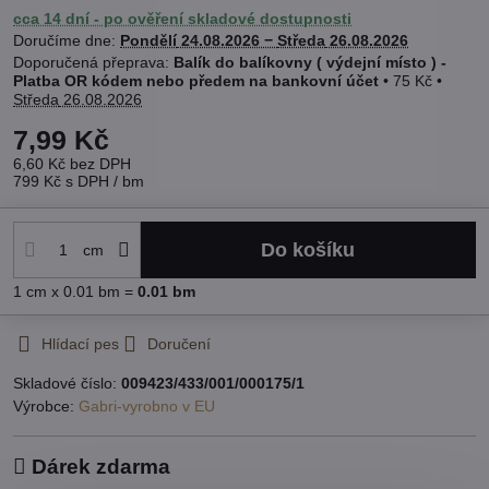
cca 14 dní - po ověření skladové dostupnosti
Doručíme dne:
Pondělí
24.08.2026 −
Středa
26.08.2026
Balík do balíkovny ( výdejní místo ) -
Platba OR kódem nebo předem na bankovní účet
•
75 Kč
•
Středa
26.08.2026
7,99 Kč
6,60 Kč
bez DPH
799 Kč
s DPH
/ bm
Do košíku
cm
1
cm
x 0.01 bm =
0.01
bm
Hlídací pes
Doručení
Skladové číslo:
009423/433/001/000175/1
Výrobce:
Gabri-vyrobno v EU
Dárek zdarma