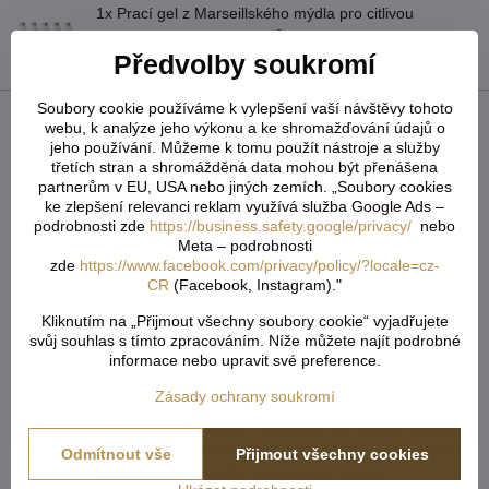
1x Prací gel z Marseillského mýdla pro citlivou
pokožku 100ml ( mix druhů )
Předvolby soukromí
Bonus zdarma v hodnotě 159 Kč!
Soubory cookie používáme k vylepšení vaší návštěvy tohoto
Popis
webu, k analýze jeho výkonu a ke shromažďování údajů o
jeho používání. Můžeme k tomu použít nástroje a služby
U tvarovaných záclon čí vzororvaných látek ( závěsů ) je
třetích stran a shromážděná data mohou být přenášena
potřeba počítat s nějakým prostřihem, aby byly obě strany
partnerům v EU, USA nebo jiných zemích. „Soubory cookies
stejné po ušití a to samé platí pro vzor. Nikdy nevíme předem,
ke zlepšení relevanci reklam využívá služba Google Ads –
podrobnosti zde
https://business.safety.google/privacy/
nebo
jak přijde záclona ustřižená vzhledem k tomu, že každý
Meta – podrobnosti
potřebuje jiný rozměr. Vždy tedy vezměte více než
zde
https://www.facebook.com/privacy/policy/?locale=cz-
potřebujete. Metráž nelze vrátit ani vyměnit. Je střižená na
CR
(Facebook, Instagram)."
míru zákazníka. Doporučejeme objednat o něco více, než aby
Vám chybělo. Záložka zabere cca 5-6cm.
Kliknutím na „Přijmout všechny soubory cookie“ vyjadřujete
svůj souhlas s tímto zpracováním. Níže můžete najít podrobné
Do košíku vkládejte celkový počet v cm ( např. 1,7m = 170cm
informace nebo upravit své preference.
atd...) od každého rozměru či barvy. Pokud u jednoho rozměru
Zásady ochrany soukromí
vložíte x různý počet cm, vše se vám sčítá dohromady. Do
rámečku - Rozdělení metráže - napíšete, jak chtete danou
metráž rozdělit ( např. objednáte 800cm záclony což je 8m a
Odmítnout vše
Přijmout všechny cookies
potřebujete rozdělit na 2 stejné kusy ).