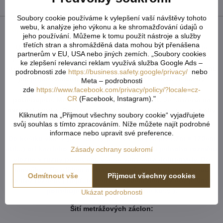
Bonus zdarma v hodnotě 159 Kč!
Soubory cookie používáme k vylepšení vaší návštěvy tohoto
webu, k analýze jeho výkonu a ke shromažďování údajů o
Popis
jeho používání. Můžeme k tomu použít nástroje a služby
třetích stran a shromážděná data mohou být přenášena
U tvarovaných záclon čí vzororvaných látek ( závěsů ) je
partnerům v EU, USA nebo jiných zemích. „Soubory cookies
potřeba počítat s nějakým prostřihem, aby byly obě strany
ke zlepšení relevanci reklam využívá služba Google Ads –
stejné po ušití a to samé platí pro vzor. Nikdy nevíme předem,
podrobnosti zde
https://business.safety.google/privacy/
nebo
jak přijde záclona ustřižená vzhledem k tomu, že každý
Meta – podrobnosti
potřebuje jiný rozměr. Vždy tedy vezměte více než
zde
https://www.facebook.com/privacy/policy/?locale=cz-
CR
(Facebook, Instagram)."
potřebujete. Metráž nelze vrátit ani vyměnit. Je střižená na
míru zákazníka. Doporučejeme objednat o něco více, než aby
Kliknutím na „Přijmout všechny soubory cookie“ vyjadřujete
Vám chybělo. Záložka zabere cca 5-6cm.
svůj souhlas s tímto zpracováním. Níže můžete najít podrobné
informace nebo upravit své preference.
Do košíku vkládejte celkový počet v cm ( např. 1,7m = 170cm
atd...) od každého rozměru či barvy. Pokud u jednoho rozměru
Zásady ochrany soukromí
vložíte x různý počet cm, vše se vám sčítá dohromady. Do
rámečku - Rozdělení metráže - napíšete, jak chtete danou
Odmítnout vše
Přijmout všechny cookies
metráž rozdělit ( např. objednáte 800cm záclony což je 8m a
potřebujete rozdělit na 2 stejné kusy ).
Ukázat podrobnosti
Šití metrážových záclon: