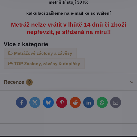
metr šití stojí 30 Kč
kalkulaci zašleme na e-mail ke schválení
Metráž nelze vrátit v lhůtě 14 dnů či zboží
nepřevzít, je střižená na míru!!
Více z kategorie
Metrážové záclony a závěsy
TOP Záclony, závěsy & doplňky
Recenze
0
Facebook
Twitter
Bluesky
Pinterest
Reddit
LinkedIn
WhatsApp
E-
mail