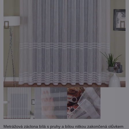
Metrážová záclona bílá s pruhy a bílou nitkou zakončená olůvkem