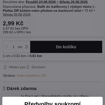
Doručíme dne:
Pondělí
24.08.2026 −
Středa
26.08.2026
Balík do balíkovny ( výdejní místo ) -
Platba OR kódem nebo předem na bankovní účet
•
75 Kč
•
Středa
26.08.2026
2,99 Kč
2,47 Kč
bez DPH
299 Kč
s DPH
/ bm
Do košíku
cm
1
cm
x 0.01 bm =
0.01
bm
Hlídací pes
Doručení
Výrobce:
Gabri-vyrobno v EU
Dárek zdarma
1x Prací gel z Marseillského mýdla pro citlivou
pokožku 100ml ( mix druhů )
Předvolby soukromí