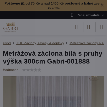
Poštovné již od 75 Kč a nad 1400 Kč poštovné a balné zcela
✕
zdarma
Panel uživatele
Úvod
TOP Záclony, závěsy & doplňky
Metrážové záclony a zá
Metrážová záclona bílá s pruhy
výška 300cm Gabri-001888
Hodnocení