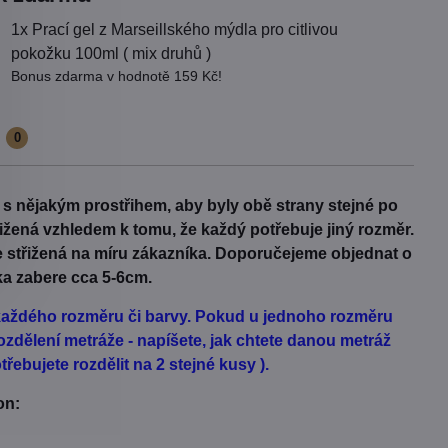
1x Prací gel z Marseillského mýdla pro citlivou
pokožku 100ml ( mix druhů )
Bonus zdarma v hodnotě 159 Kč!
e
0
t s nějakým prostřihem, aby byly obě strany stejné po
třižená vzhledem k tomu, že každý potřebuje jiný rozměr.
Je střižená na míru zákazníka. Doporučejeme objednat o
ka zabere cca 5-6cm.
d každého rozměru či barvy. Pokud u jednoho rozměru
zdělení metráže - napíšete, jak chtete danou metráž
řebujete rozdělit na 2 stejné kusy ).
on: