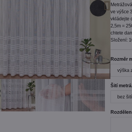
Metrážová
ve výšce 3
vkládejte 
2,5m = 25
chtete dano
Složení: 
Rozměr m
Šití metr
Rozdělení