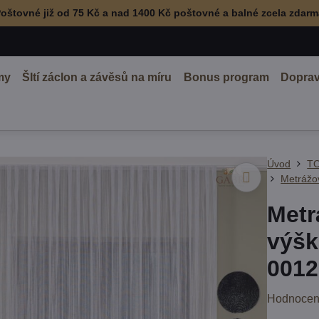
oštovné již od 75 Kč a nad 1400 Kč poštovné a balné zcela zdar
my
ŠItí záclon a závěsů na míru
Bonus program
Doprav
Úvod
TO
Metrážov
Metr
výšk
0012
Hodnocen