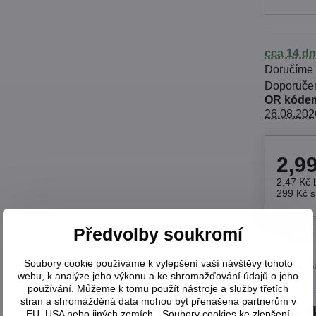
cca 14 dn
Doručíme
OR kódem
26.08.202
2,9
2,47 Kč
299 Kč
Předvolby soukromí
Hlídací
Soubory cookie používáme k vylepšení vaší návštěvy tohoto
Výrobce:
G
webu, k analýze jeho výkonu a ke shromažďování údajů o jeho
používání. Můžeme k tomu použít nástroje a služby třetích
stran a shromážděná data mohou být přenášena partnerům v
Dáre
EU, USA nebo jiných zemích. „Soubory cookies ke zlepšení