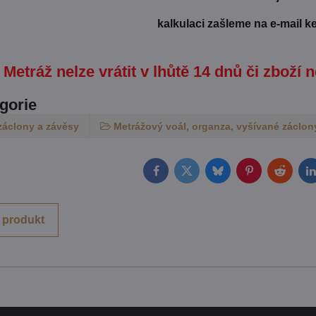
kalkulaci zašleme na e-mail k
Metráž nelze vrátit v lhůtě 14 dnů či zboží n
egorie
záclony a závěsy
Metrážový voál, organza, vyšívané záclony
Facebook
Twitter
Bluesky
Pinterest
Reddit
L
 produkt