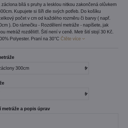
 záclona bílá s pruhy a lesklou nitkou zakončená olůvkem
00cm. Kupujete si šíři dle svých potřeb. Do košíku
celkový počet v cm od každého rozměru či barvy ( např.
0cm ). Do rámečku - Rozdělení metráže - napíšete, jak
u metráž rozdělit!!. Šití není v ceně. Metr šití stojí 30 Kč.
100% Polyester. Praní na 30°C
Čtěte více
etráže
áže
 metráže a popis úprav