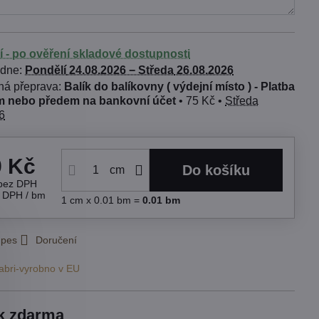
í - po ověření skladové dostupnosti
 dne:
Pondělí
24.08.2026 −
Středa
26.08.2026
Balík do balíkovny ( výdejní místo ) - Platba
 nebo předem na bankovní účet
•
75 Kč
•
Středa
6
9 Kč
Do košíku
cm
bez DPH
s DPH
/ bm
1
cm
x 0.01 bm =
0.01
bm
 pes
Doručení
abri-vyrobno v EU
k zdarma