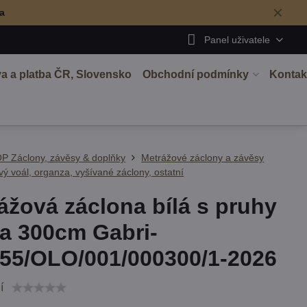
✕
ma
Panel uživatele
a a platba ČR, Slovensko
Obchodní podmínky
Kontak
P Záclony, závěsy & doplňky
Metrážové záclony a závěsy
ý voál, organza, vyšívané záclony, ostatní
ážová záclona bílá s pruhy
a 300cm Gabri-
55/OLO/001/000300/1-2026
í