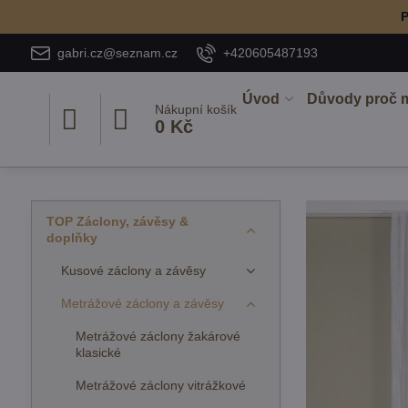
P
gabri.cz@seznam.cz
+420605487193
Úvod
Důvody proč 
Nákupní košík
0 Kč
TOP Záclony, závěsy &
doplňky
Kusové záclony a závěsy
Metrážové záclony a závěsy
Metrážové záclony žakárové
klasické
Metrážové záclony vitrážkové