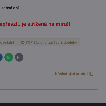
e schválení
epřevzít, je střižená na míru!!
, ostatní
TOP Záclony, závěsy & doplňky
inkedIn
WhatsApp
E-
mail
Následující produkt