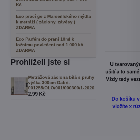
Kč
Eco prací ge z Marseillského mýdla
k metráži ( záclony, závěsy )
ZDARMA
Eco Parfém do praní 10ml k
ložnímu povlečení nad 1 000 kč
ZDARMA
Prohlíželi jste si
U tvarovanýc
ušití a to sam
Metrážová záclona bílá s pruhy
Vždy tedy vezm
výška 300cm Gabri-
001255/OLO/001/000300/1-2026
2,99 Kč
Do košíku v
vložíte x r