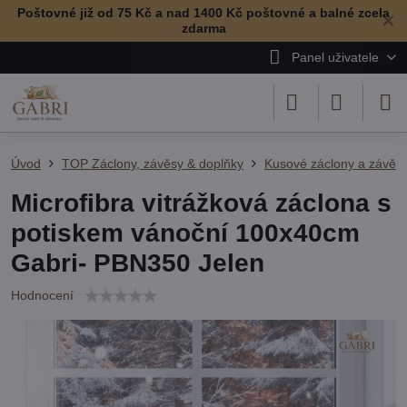
Poštovné již od 75 Kč a nad 1400 Kč poštovné a balné zcela
✕
zdarma
Panel uživatele
Úvod
TOP Záclony, závěsy & doplňky
Kusové záclony a závěs
Microfibra vitrážková záclona s
potiskem vánoční 100x40cm
Gabri- PBN350 Jelen
Hodnocení