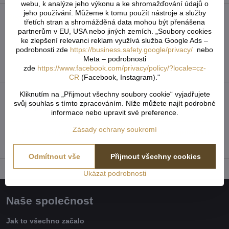
webu, k analýze jeho výkonu a ke shromažďování údajů o
jeho používání. Můžeme k tomu použít nástroje a služby
Recenze
0
třetích stran a shromážděná data mohou být přenášena
partnerům v EU, USA nebo jiných zemích. „Soubory cookies
Zatím bez hodnocení. Buďte první!
ke zlepšení relevanci reklam využívá služba Google Ads –
podrobnosti zde
https://business.safety.google/privacy/
nebo
Meta – podrobnosti
Přidat recenzi
zde
https://www.facebook.com/privacy/policy/?locale=cz-
CR
(Facebook, Instagram)."
Kliknutím na „Přijmout všechny soubory cookie“ vyjadřujete
svůj souhlas s tímto zpracováním. Níže můžete najít podrobné
Facebook
Twitter
Bluesky
Pinterest
Reddit
LinkedIn
WhatsApp
E-
mail
informace nebo upravit své preference.
Zásady ochrany soukromí
Předchozí produkt
Následující produkt
Odmítnout vše
Přijmout všechny cookies
Ukázat podrobnosti
Naše společnost
Jak to všechno začalo