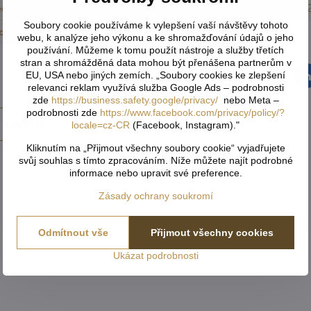
čení a prostěradla
Dětské povlečení do malé postýlky
Soubory cookie používáme k vylepšení vaší návštěvy tohoto
ovlečení, přehozy, kapny, polštáře
Bytový textil
webu, k analýze jeho výkonu a ke shromažďování údajů o jeho
používání. Můžeme k tomu použít nástroje a služby třetích
stran a shromážděná data mohou být přenášena partnerům v
EU, USA nebo jiných zemích. „Soubory cookies ke zlepšení
Facebook
Twitter
Bluesky
Pinterest
Reddit
L
relevanci reklam využívá služba Google Ads – podrobnosti
zde
https://business.safety.google/privacy/
nebo Meta –
podrobnosti zde
https://www.facebook.com/privacy/policy/?
 produkt
locale=cz-CR
(Facebook, Instagram)."
Kliknutím na „Přijmout všechny soubory cookie“ vyjadřujete
svůj souhlas s tímto zpracováním. Níže můžete najít podrobné
informace nebo upravit své preference.
Zásady ochrany soukromí
Odmítnout vše
Přijmout všechny cookies
Ukázat podrobnosti