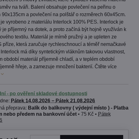
směv na tváři. Balení obsahuje povlečení na peřinu o
 90x135cm a povlečení na polštář o rozměrech 60x45cm.
je vyrobeno z materiálu Interlock 100% PES. Interlock je
rý je příjemný na dotek, a proto začíná být hojně využíván k
ového textilu. Materiál je mírně pružný a je upleten ze
příze, která zaručuje rychleschnoucí a téměř nemačkavé
. Interlock má díky syntetickým vláknům takovou vlastnost,
m období materiál příjemně chladí, a v teplém období
jemně hřeje, a zamezuje množení bakterií. Čtěte více
dní - po ověření skladové dostupnosti
 dne:
Pátek
14.08.2026 −
Pátek
21.08.2026
Balík do balíkovny ( výdejní místo ) - Platba
 nebo předem na bankovní účet
•
75 Kč
•
Pátek
6