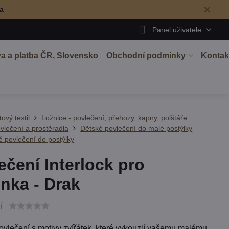
✕
ma
Panel uživatele
a a platba ČR, Slovensko
Obchodní podmínky
Kontak
tový textil
Ložnice - povlečení, přehozy, kapny, polštáře
vlečení a prostěradla
Dětské povlečení do malé postýlky
 povlečení do postýlky
ečení Interlock pro
nka - Drak
í
ovlečení s motivy zvířátek, které vykouzlí vašemu malému