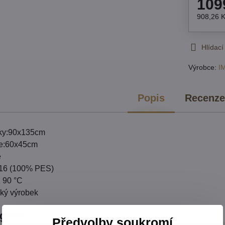
109
908,26 
Hlídací
Výrobce:
I
Popis
Recenz
vky:90x135cm
ře:60x45cm
é
 16 (100% PES)
ž 90 °C
ský výrobek
egorie
Předvolby soukromí