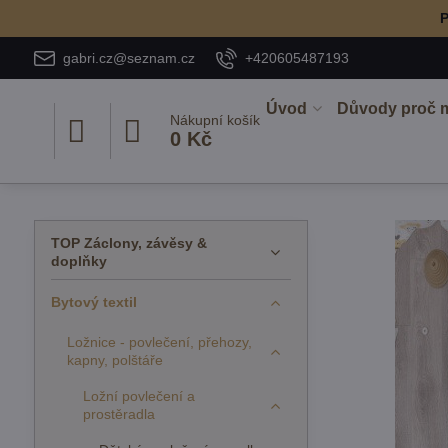
P
gabri.cz@seznam.cz
+420605487193
Úvod
Důvody proč 
Nákupní košík
0 Kč
TOP Záclony, závěsy &
doplňky
Bytový textil
Ložnice - povlečení, přehozy,
kapny, polštáře
Ložní povlečení a
prostěradla