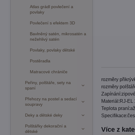
Atlas grádl povlečení a
povlaky
Povlečení s efektem 3D
Bavlněný satén, mikrosatén a
nežehlivý satén
Povlaky, povlaky dětské
Postěradla
Matracové chrániče
rozměry přikrý
Peřiny, polštáře, sety na
rozměry polštá
spaní
Zapínání:zipov
Přehozy na postel a sedací
Materiál:RJ-EL
soupravy
Teplota praní:a
Deky a dětské deky
Specifikace:če
Polštářky dekorační a
Více z kat
dětské