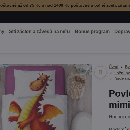
oštovné již od 75 Kč a nad 1400 Kč poštovné a balné zcela zdar
my
ŠItí záclon a závěsů na míru
Bonus program
Doprav
Úvod
By
Ložní po
Bavlněné
Povl
mimi
Hodnocen
Moderní p