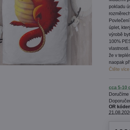
pokladu ú
rozměrech
Povlečení 
úplet, kte
výrobě byt
100% PES 
vlastnosti
že v teplé
naopak pří
Čtěte více
cca 5-10 
Doručíme
OR kódem
21.08.202