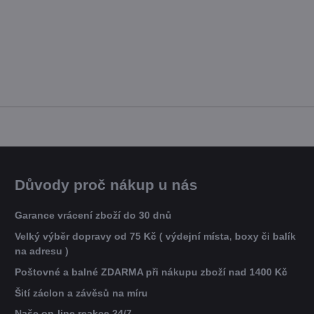
Důvody proč nákup u nás
Garance vrácení zboží do 30 dnů
Velký výběr dopravy od 75 Kč ( výdejní místa, boxy či balík
na adresu )
Poštovné a balné ZDARMA při nákupu zboží nad 1400 Kč
Šití záclon a závěsů na míru
Naše on-line reakce 24/7