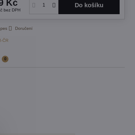
9 Kč
Do košíku
Kč
bez DPH
 pes
Doručení
M-ČR
e
0