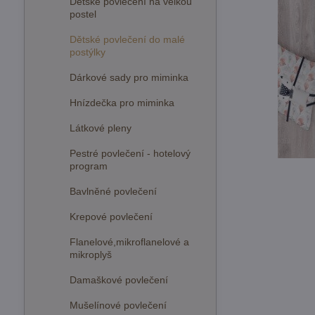
Dětské povlečení na velkou
postel
Dětské povlečení do malé
postýlky
Dárkové sady pro miminka
Hnízdečka pro miminka
Látkové pleny
Pestré povlečení - hotelový
program
Bavlněné povlečení
Krepové povlečení
Flanelové,mikroflanelové a
mikroplyš
Damaškové povlečení
Mušelínové povlečení