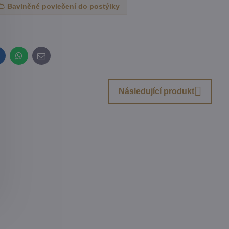
Bavlněné povlečení do postýlky
inkedIn
WhatsApp
E-
mail
Následující produkt