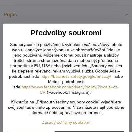
Popis
Specifikace:český výrobek
Předvolby soukromí
rozměry přikrývky:90x135cm
rozměry polštáře:60x45cm
Zapínání:zipové
Soubory cookie používáme k vylepšení vaší návštěvy tohoto
webu, k analýze jeho výkonu a ke shromažďování údajů o
Materiál:RJ-EL 16 (100% PES)
jeho používání. Můžeme k tomu použít nástroje a služby
Teplota praní:až 90 °C
třetích stran a shromážděná data mohou být přenášena
partnerům v EU, USA nebo jiných zemích. „Soubory cookies
Více z kategorie
ke zlepšení relevanci reklam využívá služba Google Ads –
podrobnosti zde
https://business.safety.google/privacy/
nebo
Ložní povlečení a prostěradla
Meta – podrobnosti
Dětské povlečení do malé postýlky
zde
https://www.facebook.com/privacy/policy/?locale=cz-
CR
(Facebook, Instagram)."
Bavlněné povlečení do postýlky
Kliknutím na „Přijmout všechny soubory cookie“ vyjadřujete
Ložnice - povlečení, přehozy, kapny, polštáře
svůj souhlas s tímto zpracováním. Níže můžete najít podrobné
informace nebo upravit své preference.
Bytový textil
Zásady ochrany soukromí