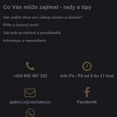
Co Vás může zajímat - rady a tipy
Jak změřit okno pro nákup záclon a závěsů?
Péče o bytový textil
Jak prát povlečení a prostěradla
Informace o materiálech
+420 605 487 193
Info Po - Pá od 9 do 17 hod​
.
gabri​.cz​@seznam​.cz
Facebook