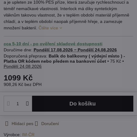
a je upleten ze 100% PES příze, která zaručuje rychleschnoucí a
téměř nemačkavé vlastnosti. Interlock má díky syntetickým
vláknům takovou vlastnost, že v teplém období materiál příjemně
chladí, a v teplém období naopak příjemně hřeje, a zamezuje
množení bakterií.
Čtěte více
cca 5-10 dní - po ověření skladové dostupnosti
Doručíme dne:
Pondělí
17.08.2026 −
Pondělí
24.08.2026
Balík do balíkovny ( výdejní místo ) -
Platba OR kódem nebo předem na bankovní účet
•
75 Kč
•
Pondělí
24.08.2026
1099 Kč
908,26 Kč
bez DPH
Do košíku
Hlídací pes
Doručení
Výrobce:
IM-ČR