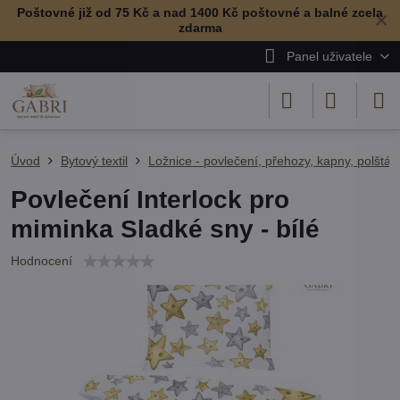
Poštovné již od 75 Kč a nad 1400 Kč poštovné a balné zcela
✕
zdarma
Panel uživatele
Úvod
Bytový textil
Ložnice - povlečení, přehozy, kapny, polštář
Povlečení Interlock pro
miminka Sladké sny - bílé
Hodnocení