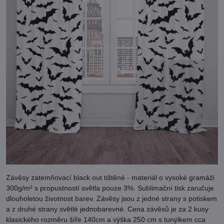
Závěsy zatemňovací black out tištěné - materiál o vysoké gramáži
300g/m² s propustností světla pouze 3%. Sublimační tisk zaručuje
dlouholetou životnost barev. Závěsy jsou z jedné strany s potiskem
a z druhé strany světlé jednobarevné. Cena závěsů je za 2 kusy
klasického rozměru šíře 140cm a výška 250 cm s tunýlkem cca