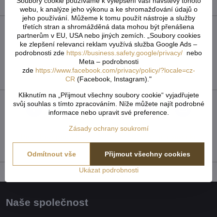
Výrobce:
IM-ČR
Soubory cookie používáme k vylepšení vaší návštěvy tohoto
webu, k analýze jeho výkonu a ke shromažďování údajů o
jeho používání. Můžeme k tomu použít nástroje a služby
třetích stran a shromážděná data mohou být přenášena
Recenze
0
partnerům v EU, USA nebo jiných zemích. „Soubory cookies
ke zlepšení relevanci reklam využívá služba Google Ads –
Zatím bez hodnocení. Buďte první!
podrobnosti zde
https://business.safety.google/privacy/
nebo
Meta – podrobnosti
zde
https://www.facebook.com/privacy/policy/?locale=cz-
Přidat recenzi
CR
(Facebook, Instagram)."
Kliknutím na „Přijmout všechny soubory cookie“ vyjadřujete
svůj souhlas s tímto zpracováním. Níže můžete najít podrobné
Facebook
Twitter
Bluesky
Pinterest
Reddit
LinkedIn
WhatsApp
E-
informace nebo upravit své preference.
mail
Zásady ochrany soukromí
Předchozí produkt
Následující produkt
Odmítnout vše
Přijmout všechny cookies
Ukázat podrobnosti
Naše společnost