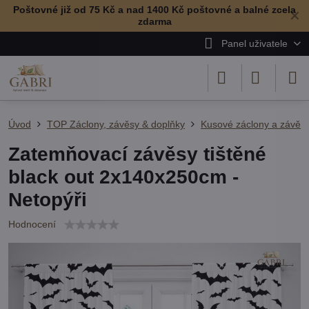
Poštovné již od 75 Kč a nad 1400 Kč poštovné a balné zcela
✕
zdarma
Panel uživatele
Úvod
TOP Záclony, závěsy & doplňky
Kusové záclony a závěs
Zatemňovací závěsy tištěné
black out 2x140x250cm -
Netopýři
Hodnocení