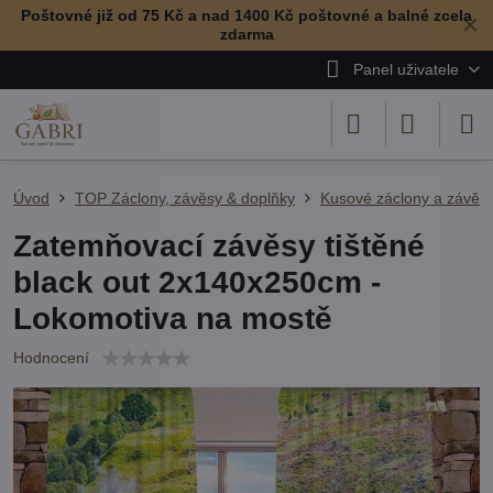
Poštovné již od 75 Kč a nad 1400 Kč poštovné a balné zcela
✕
zdarma
Panel uživatele
Úvod
TOP Záclony, závěsy & doplňky
Kusové záclony a závěs
Zatemňovací závěsy tištěné
black out 2x140x250cm -
Lokomotiva na mostě
Hodnocení