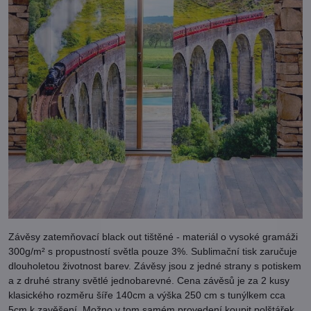
Závěsy zatemňovací black out tištěné - materiál o vysoké gramáži
300g/m² s propustností světla pouze 3%. Sublimační tisk zaručuje
dlouholetou životnost barev. Závěsy jsou z jedné strany s potiskem
a z druhé strany světlé jednobarevné. Cena závěsů je za 2 kusy
klasického rozměru šíře 140cm a výška 250 cm s tunýlkem cca
5cm k zavěšení. Možno v tom samém provedení koupit polštářek,