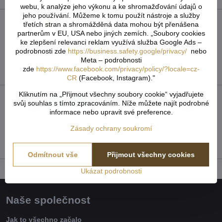
webu, k analýze jeho výkonu a ke shromažďování údajů o
jeho používání. Můžeme k tomu použít nástroje a služby
Recenze
0
třetích stran a shromážděná data mohou být přenášena
partnerům v EU, USA nebo jiných zemích. „Soubory cookies
Zatím bez hodnocení. Buďte první!
ke zlepšení relevanci reklam využívá služba Google Ads –
podrobnosti zde
https://business.safety.google/privacy/
nebo
Meta – podrobnosti
Přidat recenzi
zde
https://www.facebook.com/privacy/policy/?locale=cz-
CR
(Facebook, Instagram)."
Kliknutím na „Přijmout všechny soubory cookie“ vyjadřujete
svůj souhlas s tímto zpracováním. Níže můžete najít podrobné
Facebook
Twitter
Bluesky
Pinterest
Reddit
LinkedIn
WhatsApp
E-
informace nebo upravit své preference.
mail
Zásady ochrany soukromí
Předchozí produkt
Následující produkt
Odmítnout vše
Přijmout všechny cookies
Ukázat podrobnosti
Naše společnost
Jak to všechno začalo