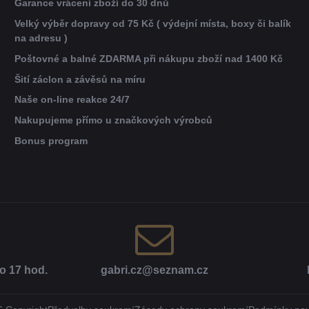
Garance vrácení zboží do 30 dnů
Velký výběr dopravy od 75 Kč ( výdejní místa, boxy či balík
na adresu )
Poštovné a balné ZDARMA při nákupu zboží nad 1400 Kč
Šití záclon a závěsů na míru
Naše on-line reakce 24/7
Nakupujeme přímo u značkových výrobců
Bonus program
o 17 hod​.
gabri​.cz​@seznam​.cz