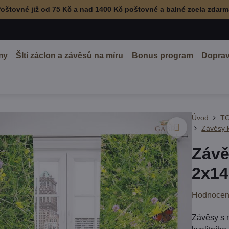
oštovné již od 75 Kč a nad 1400 Kč poštovné a balné zcela zdar
my
ŠItí záclon a závěsů na míru
Bonus program
Doprav
Úvod
TO
Závěsy 
Závě
2x14
Hodnocen
Závěsy s 