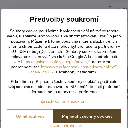
Hlídací
Předvolby soukromí
Výrobce:
I
Soubory cookie používáme k vylepšení vaší návštěvy tohoto
webu, k analýze jeho výkonu a ke shromažďování údajů o jeho
Recenze
0
používání. Můžeme k tomu použít nástroje a služby třetích
stran a shromážděná data mohou být přenášena partnerům v
EU, USA nebo jiných zemích. „Soubory cookies ke zlepšení
Zatím bez hodnocení. Bu
relevanci reklam využívá služba Google Ads – podrobnosti
zde
https://business.safety.google/privacy/
nebo Meta –
podrobnosti zde
https://www.facebook.com/privacy/policy/?
locale=cz-CR
(Facebook, Instagram)."
Přidat recenzi
Kliknutím na „Přijmout všechny soubory cookie“ vyjadřujete
svůj souhlas s tímto zpracováním. Níže můžete najít podrobné
informace nebo upravit své preference.
Facebook
Twitter
Bluesky
Pinterest
Reddit
L
Zásady ochrany soukromí
 produkt
Odmítnout vše
Přijmout všechny cookies
Ukázat podrobnosti