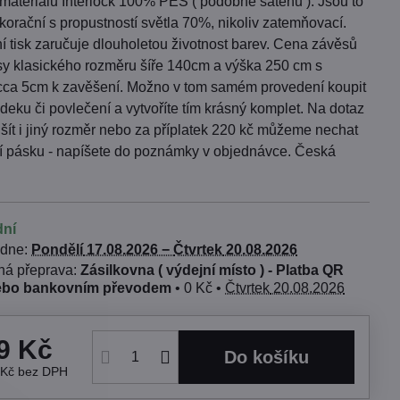
 materiálu Interlock 100% PES ( podobné saténu ). Jsou to
orační s propustností světla 70%, nikoliv zatemňovací.
í tisk zaručuje dlouholetou životnost barev. Cena závěsů
usy klasického rozměru šíře 140cm a výška 250 cm s
cca 5cm k zavěšení. Možno v tom samém provedení koupit
 deku či povlečení a vytvoříte tím krásný komplet. Na dotaz
ít i jiný rozměr nebo za příplatek 220 kč můžeme nechat
ící pásku - napíšete do poznámky v objednávce. Česká
dní
 dne:
Pondělí
17.08.2026 −
Čtvrtek
20.08.2026
Zásilkovna ( výdejní místo ) - Platba QR
ebo bankovním převodem
•
0 Kč
•
Čtvrtek
20.08.2026
9 Kč
Do košíku
 Kč
bez DPH