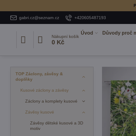
P
gabri.cz@seznam.cz
+420605487193
Úvod
Důvody proč 
Nákupní košík
0 Kč
TOP Záclony, závěsy &
doplňky
Kusové záclony a závěsy
Záclony a komplety kusové
Závěsy kusové
Závěsy dětské kusové a 3D
motiv