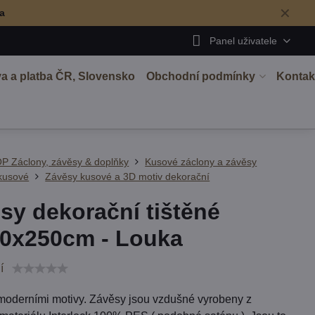
✕
ma
Panel uživatele
a a platba ČR, Slovensko
Obchodní podmínky
Kontak
P Záclony, závěsy & doplňky
Kusové záclony a závěsy
kusové
Závěsy kusové a 3D motiv dekorační
sy dekorační tištěné
0x250cm - Louka
í
moderními motivy. Závěsy jsou vzdušné vyrobeny z