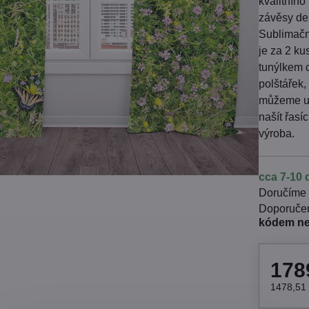
kvalitního
závěsy dek
Sublimačn
je za 2 k
tunýlkem 
polštářek,
můžeme uš
našít řas
výroba.
cca 7-10 
Doručíme
kódem n
178
1478,51