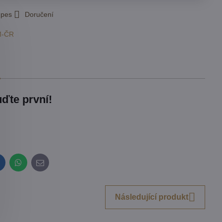
 pes
Doručení
M-ČR
ďte první!
inkedIn
WhatsApp
E-
mail
Následující produkt