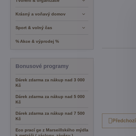
Tvoření & organizace
Krásný a voňavý domov
Sport & volný čas
% Akce & výprodej %
Bonusové programy
Dárek zdarma za nákup nad 3 000
Kč
Dárek zdarma za nákup nad 5 000
Kč
Dárek zdarma za nákup nad 7 500
Kč
Předchozí
Eco prací ge z Marseillského mýdla
k metráži ( záclony, závěsy )