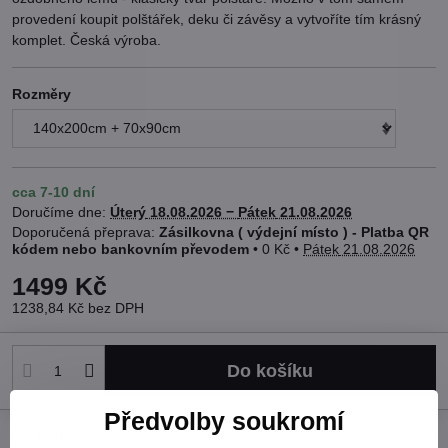
provedení koupit polštářek, deku či závěsy a vytvoříte tím krásný
komplet. Česká výroba.
Rozměry
cca 7-10 dní
Doručíme dne:
Úterý
18.08.2026 −
Pátek
21.08.2026
Zásilkovna ( výdejní místo ) - Platba QR
kódem nebo bankovním převodem
•
0 Kč
•
Pátek
21.08.2026
1499 Kč
1238,84 Kč
bez DPH
Do košíku
Předvolby soukromí
Hlídací pes
Doručení