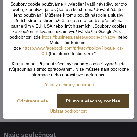
Soubory cookie používáme k vylepšení vaší návštěvy tohoto
Výrobce:
IM-ČR
webu, k analýze jeho výkonu a ke shromažďování údajů o
jeho používání. Můžeme k tomu použít nástroje a služby
třetích stran a shromážděná data mohou být přenášena
Recenze
0
partnerům v EU, USA nebo jiných zemích. „Soubory cookies
ke zlepšení relevanci reklam využívá služba Google Ads –
Zatím bez hodnocení. Buďte první!
podrobnosti zde
https://business.safety.google/privacy/
nebo
Meta – podrobnosti
zde
https://www.facebook.com/privacy/policy/?locale=cz-
Přidat recenzi
CR
(Facebook, Instagram)."
Kliknutím na „Přijmout všechny soubory cookie“ vyjadřujete
svůj souhlas s tímto zpracováním. Níže můžete najít podrobné
informace nebo upravit své preference.
Facebook
Twitter
Bluesky
Pinterest
Reddit
LinkedIn
WhatsApp
E-
mail
Zásady ochrany soukromí
Předchozí produkt
Následující produkt
Odmítnout vše
Přijmout všechny cookies
Ukázat podrobnosti
Naše společnost