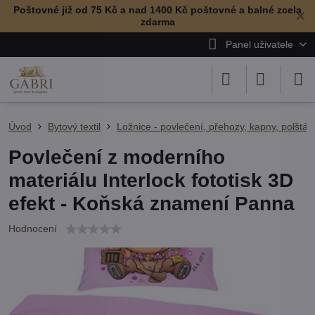
Poštovné již od 75 Kč a nad 1400 Kč poštovné a balné zcela
✕
zdarma
Panel uživatele
Úvod
Bytový textil
Ložnice - povlečení, přehozy, kapny, polštář
Povlečení z moderního
materiálu Interlock fototisk 3D
efekt - Koňská znamení Panna
Hodnocení