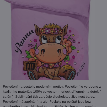
Povlečení na postel s moderními motivy. Povlečení je vyrobeno z
kvalitního materiálu 100% polyester Interlock příjemný na dotek (
satén ). Sublimační tisk zaručuje dlouholetou životnost barev.
Povlečení má zapínání na zip. Povlaky na polštář jsou bez
ozdobného lemu - klasický tvar polštáře. Možno v tom samém