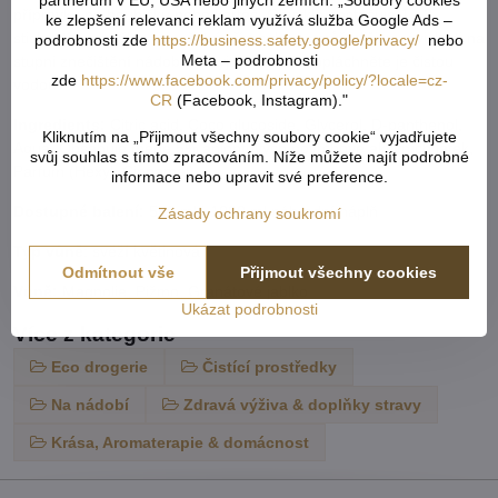
partnerům v EU, USA nebo jiných zemích. „Soubory cookies
přípravku na houbičku nebo kartáč. Obvykle postačuje 1 - 2
ke zlepšení relevanci reklam využívá služba Google Ads –
stisknutí pumpičky - množství přípravku se může lišit v závislosti na
podrobnosti zde
https://business.safety.google/privacy/
nebo
Meta – podrobnosti
stupni znečištění nádobí. Umyjte nádobí a opláchněte je čistou
zde
https://www.facebook.com/privacy/policy/?locale=cz-
vodou.
CR
(Facebook, Instagram)."
Ingredients:
Citric acid, Coco glucoside, Glycerol, D-panthenol,
Kliknutím na „Přijmout všechny soubory cookie“ vyjadřujete
Aqua. Obsahuje méně 5% aniontových povrchově aktivních látek,
svůj souhlas s tímto zpracováním. Níže můžete najít podrobné
Parfum (Hexyl, Cinnamal)
informace nebo upravit své preference.
Dostupné balení:
500 ml | 1000 ml náhradní náplň
Zásady ochrany soukromí
Typ vůně
: svěží květinová
Odmítnout vše
Přijmout všechny cookies
Vůně:
Magnolie, Pižmo, Granátové jablko
Ukázat podrobnosti
Více z kategorie
Eco drogerie
Čistící prostředky
Na nádobí
Zdravá výživa & doplňky stravy
Krása, Aromaterapie & domácnost