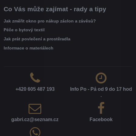
Co Vás může zajímat - rady a tipy
Jak změřit okno pro nákup záclon a závěsů?
Péče o bytový textil
Jak prát povlečení a prostěradla
Informace o materiálech
+420 605 487 193
Info Po - Pá od 9 do 17 hod​
.
gabri​.cz​@seznam​.cz
Facebook