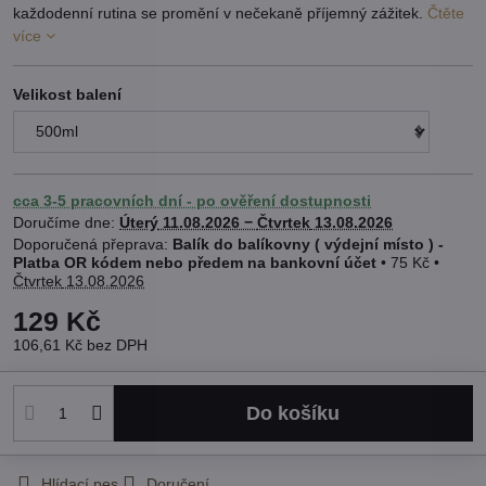
každodenní rutina se promění v nečekaně příjemný zážitek.
Čtěte
více
Velikost balení
cca 3-5 pracovních dní - po ověření dostupnosti
Doručíme dne:
Úterý
11.08.2026 −
Čtvrtek
13.08.2026
Balík do balíkovny ( výdejní místo ) -
Platba OR kódem nebo předem na bankovní účet
•
75 Kč
•
Čtvrtek
13.08.2026
129 Kč
106,61 Kč
bez DPH
Do košíku
Hlídací pes
Doručení