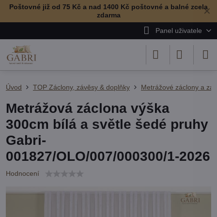
Poštovné již od 75 Kč a nad 1400 Kč poštovné a balné zcela
✕
zdarma
Panel uživatele
Úvod
TOP Záclony, závěsy & doplňky
Metrážové záclony a zá
Metrážová záclona výška
300cm bílá a světle šedé pruhy
Gabri-
001827/OLO/007/000300/1-2026
Hodnocení