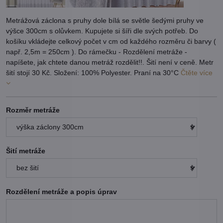
Metrážová záclona s pruhy dole bílá se světle šedými pruhy ve
výšce 300cm s olůvkem. Kupujete si šíři dle svých potřeb. Do
košíku vkládejte celkový počet v cm od každého rozměru či barvy (
např. 2,5m = 250cm ). Do rámečku - Rozdělení metráže -
napíšete, jak chtete danou metráž rozdělit!!. Šití není v ceně. Metr
šití stojí 30 Kč. Složení: 100% Polyester. Praní na 30°C
Čtěte více
Rozměr metráže
Šití metráže
Rozdělení metráže a popis úprav