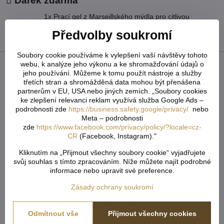
Dárek zdarma
1x Prací gel z Marseillského mýdla pro citlivou
pokožku 100ml ( mix druhů )
Předvolby soukromí
Bonus zdarma v hodnotě 159 Kč!
Soubory cookie používáme k vylepšení vaší návštěvy tohoto
webu, k analýze jeho výkonu a ke shromažďování údajů o
Popis
jeho používání. Můžeme k tomu použít nástroje a služby
třetích stran a shromážděná data mohou být přenášena
U tvarovaných záclon čí vzororvaných látek ( závěsů ) je
partnerům v EU, USA nebo jiných zemích. „Soubory cookies
potřeba počítat s nějakým prostřihem, aby byly obě strany
ke zlepšení relevanci reklam využívá služba Google Ads –
stejné po ušití a to samé platí pro vzor. Nikdy nevíme předem,
podrobnosti zde
https://business.safety.google/privacy/
nebo
jak přijde záclona ustřižená vzhledem k tomu, že každý
Meta – podrobnosti
potřebuje jiný rozměr. Vždy tedy vezměte více než
zde
https://www.facebook.com/privacy/policy/?locale=cz-
potřebujete. Metráž nelze vrátit ani vyměnit. Je střižená na
CR
(Facebook, Instagram)."
míru zákazníka. Doporučejeme objednat o něco více, než aby
Kliknutím na „Přijmout všechny soubory cookie“ vyjadřujete
Vám chybělo. Záložka zabere cca 5-6cm.
svůj souhlas s tímto zpracováním. Níže můžete najít podrobné
informace nebo upravit své preference.
Do košíku vkládejte celkový počet v cm ( např. 1,7m = 170cm
atd...) od každého rozměru či barvy. Pokud u jednoho rozměru
Zásady ochrany soukromí
vložíte x různý počet cm, vše se vám sčítá dohromady. Do
rámečku - Rozdělení metráže - napíšete, jak chtete danou
Odmítnout vše
Přijmout všechny cookies
metráž rozdělit ( např. objednáte 800cm záclony což je 8m a